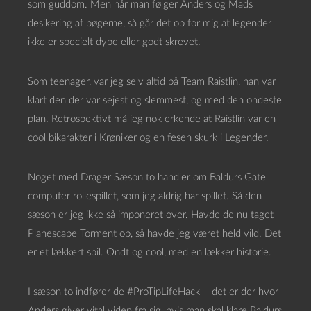
som guddom. Men når man følger Anders og Mads
desikering af bøgerne, så går det op for mig at legender
ikke er specielt dybe eller godt skrevet.
Som teenager, var jeg selv altid på Team Raistlin, han var
klart den der var sejest og slemmest, og med den ondeste
plan. Retrospektivt må jeg nok erkende at Raistlin var en
cool bikarakter i Krøniker og en fesen skurk i Legender.
Noget med Drager Sæson to handler om Baldurs Gate
computer rollespillet, som jeg aldrig har spillet. Så den
sæson er jeg ikke så imponeret over. Havde de nu taget
Planescape Torment op, så havde jeg været held vild. Det
er et lækkert spil. Ondt og cool, med en lækker historie.
I sæson to indfører de #ProTipLifeHack – det er der hvor
Anders giver vital viden fra sig, hvis man skal klare Baldurs