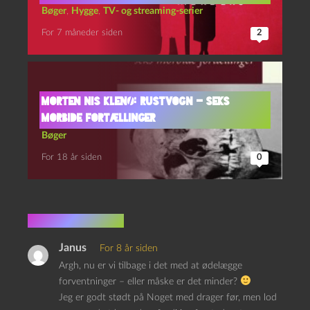
Bøger
,
Hygge
,
TV- og streaming-serier
For 7 måneder siden
2
Morten Nis Klenø: Rustvogn – seks
morbide fortællinger
Bøger
For 18 år siden
0
3 kommentarer
Janus
For 8 år siden
Argh, nu er vi tilbage i det med at ødelægge
forventninger – eller måske er det minder?
Jeg er godt stødt på Noget med drager før, men lod