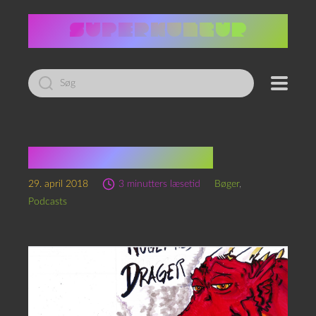
Led
efter:
Noget med drager
29. april 2018
3 minutters læsetid
Bøger
,
Podcasts