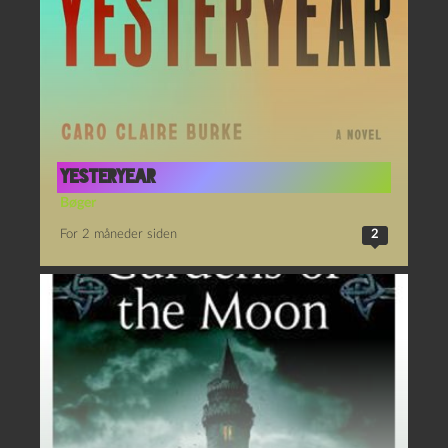
Yesteryear
Bøger
For 2 måneder siden
2