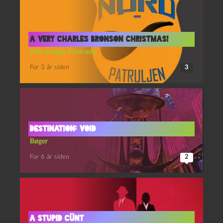
A very Charles Bronson Christmas!
Film
,
Hygge
,
Podcasts
For 3 år siden
3
Destination: Void
Bøger
For 6 år siden
2
A stupid cünt