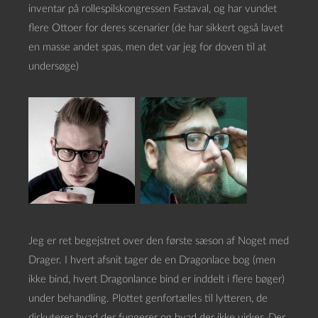
inventar på rollespilskongressen Fastaval, og har vundet
flere Ottoer for deres scenarier (de har sikkert også lavet
en masse andet spas, men det var jeg for doven til at
undersøge)
Jeg er ret begejstret over den første sæson af Noget med
Drager. I hvert afsnit tager de en Dragonlace bog (men
ikke bind, hvert Dragonlance bind er inddelt i flere bøger)
under behandling. Plottet genfortælles til lytteren, de
diskuterer hvad der fungerer og hvad der ikke virker. Der