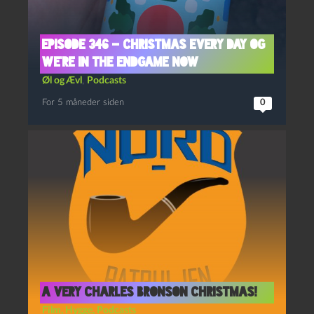
Episode 346 – Christmas Every Day og
We’re In The Endgame Now
Øl og Ævl
,
Podcasts
For 5 måneder siden
0
A very Charles Bronson Christmas!
Film
,
Hygge
,
Podcasts