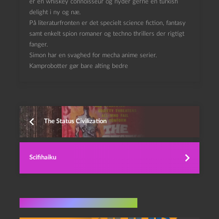
er en whiskey connoisseur og nyder gerne en turkish
delight i ny og næ.
På literaturfronten er det specielt science fiction, fantasy
samt enkelt spion romaner og techno thrillers der rigtigt
fanger.
Simon har en svaghed for mecha anime serier.
Kamprobotter gør bare alting bedre
The Status Civilization
Scifihaiku
Flere indlæg i samme dur