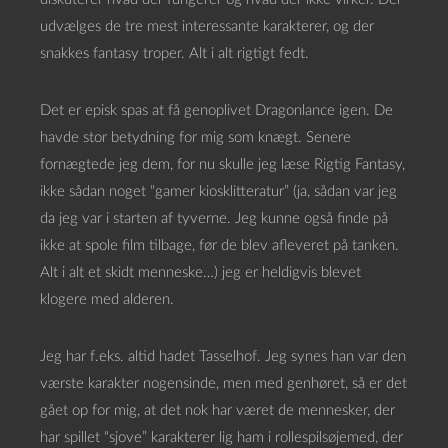
udvælges de tre mest interessante karakterer, og der
snakkes fantasy troper. Alt i alt rigtigt fedt.
Det er episk spas at få genoplivet Dragonlance igen. De
havde stor betydning for mig som knægt. Senere
fornægtede jeg dem, for nu skulle jeg læse Rigtig Fantasy,
ikke sådan noget “gamer kiosklitteratur” (ja, sådan var jeg
da jeg var i starten af tyverne. Jeg kunne også finde på
ikke at spole film tilbage, før de blev afleveret på tanken.
Alt i alt et skidt menneske…) jeg er heldigvis blevet
klogere med alderen.
Jeg har f.eks. altid hadet Tasselhof. Jeg synes han var den
værste karakter nogensinde, men med genhøret, så er det
gået op for mig, at det nok har været de mennesker, der
har spillet “sjove” karakterer lig ham i rollespilsøjemed, der