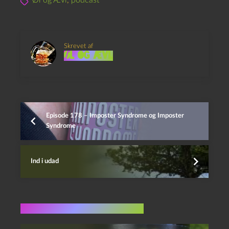
Øl og Ævl
,
podcast
Skrevet af
Øl og Ævl
Episode 178 – Imposter Syndrome og Imposter
Syndrome
Ind i udad
Flere indlæg i samme dur