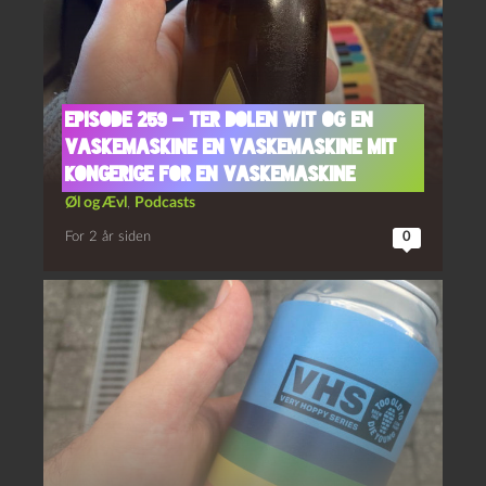
Episode 259 – Ter Dolen Wit og En
Vaskemaskine En Vaskemaskine Mit
Kongerige For En Vaskemaskine
Øl og Ævl
,
Podcasts
For 2 år siden
0