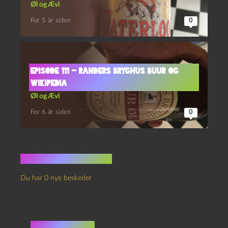
Øl og Ævl
For 5 år siden
0
Episode 111 – Randers Bryghus Buur og
Wikipedia
Øl og Ævl
For 6 år siden
0
Ingen kommentarer
Du har 0 nye beskeder
Skriv et svar