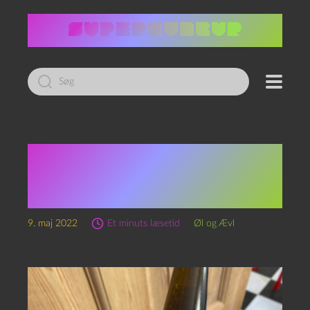
Led
efter:
Episode 177 – Ulrik Wilbek
Dubbel og Sportens
Frigørende Kraft
9. maj 2022
Et minuts læsetid
Øl og Ævl