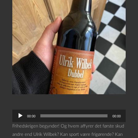
L
00:00
00:00
y
Frihedskrigen begynder! Og hvem affyrer det første skud
d
andre end Ulrik Wilbek? Kan sport være frigørende? Kan