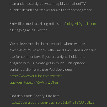
a
man underkaste sig et system og blive fri af det? Vi
f
dubbler derudaf og tænker forskellige frihedsbegreber
s
p
Skriv til os med ros, ris og rettelser på
ologavl@gmail.com
i
eller @ologavl på Twitter
l
l
We believe the clips in this episode where we use
e
excerpts of music and/or other media are used under fair
r
use for commentary. If you are a rights holder and
disagree with us, please get in touch. This episode
contains a clip from these Youtube-videos:
https://www.youtube.com/watch?
app=desktop&v=A5yVyrQDF6s
Find den gamle Spotify-liste her:
https://open.spotify.com/playlist/56slbIN3T8CUjuUbzSh