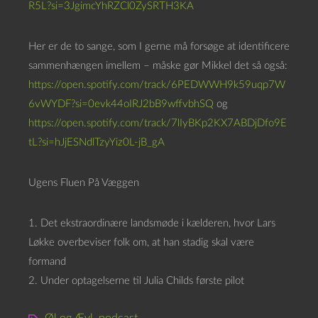
R5L?si=3JgimcYhRZCl0ZySRTH3KA
Her er de to sange, som I gerne må forsøge at identificere
sammenhængen imellem – måske gør Mikkel det så også:
https://open.spotify.com/track/6PEDWWH9k59uqp7W
6vWYDF?si=0evk44oIRJ2bB9wffvbhSQ
og
https://open.spotify.com/track/7lIyBKp2KX7ABDjDfo9E
tL?si=hJjESNdlTzyYiz0L-jB_gA
Ugens Fluen På Væggen
1. Det ekstraordinære landsmøde i kælderen, hvor Lars
Løkke overbeviser folk om, at han stadig skal være
formand
2. Under optagelserne til Julia Childs første pilot