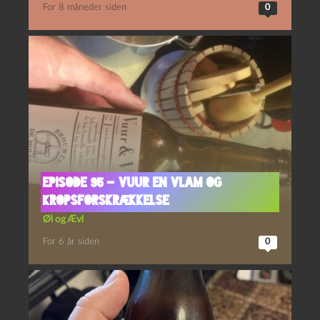
For 8 måneder siden
0
Episode 95 – Vuur en Vlam og
Kropsforskrækkelse
Øl og Ævl
For 6 år siden
0