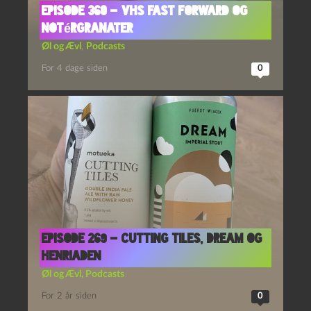
Episode 360 – VHS Fast Forward og
Notérgranater
Øl og Ævl
,
Podcasts
For 4 dage siden
0
Episode 269 – Cutting Tiles, Dream og
Henriaden
Øl og Ævl
,
Podcasts
For 2 år siden
0