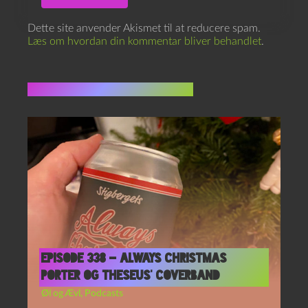
Dette site anvender Akismet til at reducere spam.
Læs om hvordan din kommentar bliver behandlet
.
Flere indlæg i samme dur
Episode 338 – Always Christmas
Porter og Theseus’ Coverband
Øl og Ævl
,
Podcasts