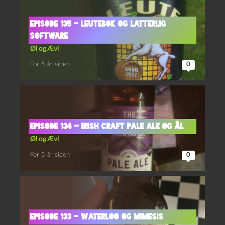
Episode 135 – Leutebok og Latterlig
Software
Øl og Ævl
For 5 år siden
0
Episode 134 – Irish Craft Pale Ale og Ål
Øl og Ævl
For 5 år siden
0
Episode 133 – Waterloo og Mimesis