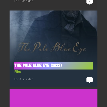
For 8 år siden
2
The pale blue eye (2022)
Film
For 4 år siden
0