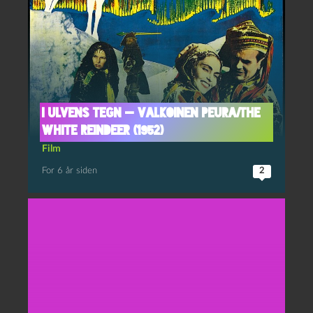
I ulvens tegn — Valkoinen Peura/The
White Reindeer (1952)
Film
For 6 år siden
2