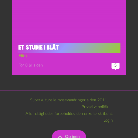
Et studie i blåt
Film
For 8 år siden
5
Superkulturelle mosevandringer siden 2011.
Privatlivspolitik
Alle rettigheder forbeholdes den enkelte skribent.
Login
Op igen