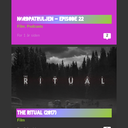
Nørdpatruljen – Episode 22
Film
,
Podcasts
For 1 år siden
2
The Ritual (2017)
Film