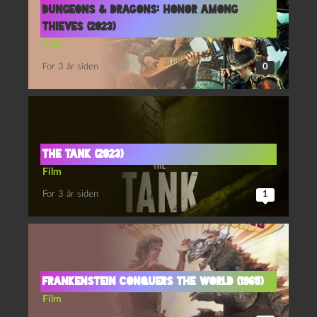
Dungeons & Dragons: Honor among
thieves (2023)
Film
For 3 år siden
0
The tank (2023)
Film
For 3 år siden
1
Frankenstein conquers the world (1965)
Film