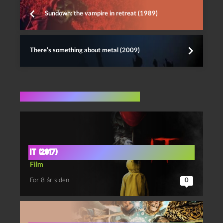
Sundown: the vampire in retreat (1989)
There’s something about metal (2009)
Flere indlæg i samme dur
It (2017)
Film
For 8 år siden
0