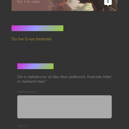
For 4 år siden
0
Ingen kommentarer
Du har 0 nye beskeder
Skriv et svar
Din e-mailadresse vil ikke blive publiceret.
Krævede felter
er markeret med
*
Kommentar
*
Navn
*