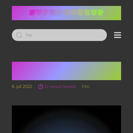
Led
efter:
There’s something about
metal (2009)
8. juli 2022
Et minuts læsetid
Film