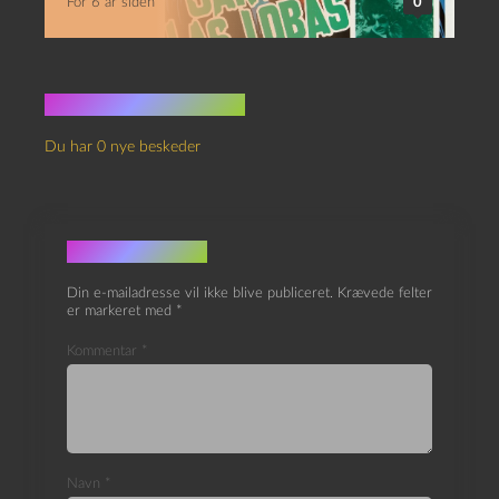
For 6 år siden
0
Ingen kommentarer
Du har 0 nye beskeder
Skriv et svar
Din e-mailadresse vil ikke blive publiceret.
Krævede felter
er markeret med
*
Kommentar
*
Navn
*