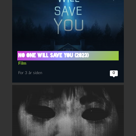
No one will save you (2023)
Film
For 3 år siden
0