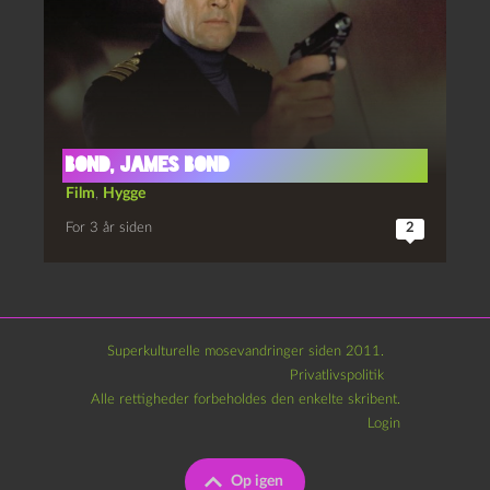
Bond, James Bond
Film
,
Hygge
For 3 år siden
2
Superkulturelle mosevandringer siden 2011.
Privatlivspolitik
Alle rettigheder forbeholdes den enkelte skribent.
Login
Op igen