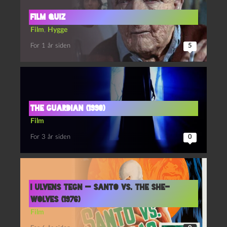
film quiz
Film
,
Hygge
For 1 år siden
5
The guardian (1990)
Film
For 3 år siden
0
I ulvens tegn — Santo vs. the She-
Wolves (1976)
Film