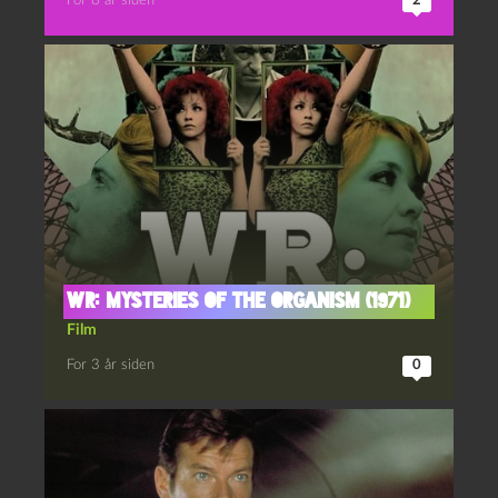
For 8 år siden
2
WR: Mysteries of the organism (1971)
Film
For 3 år siden
0