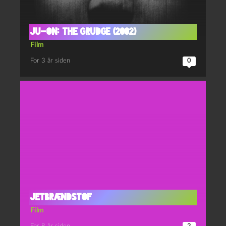
Ju-on: The grudge (2002)
Film
For 3 år siden
0
Jetbrændstof
Film