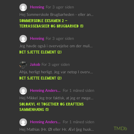
Henning
For 3 uger siden
Hej Sommerskole Brugbarheden - eller anvendeligheden - af "Øl&Ævl" er…
Sommerskole Eksamen 2 –
Terrassebasker og Brugbarhed (1)
Henning
For 3 uger siden
Jeg havde også i overvejelse om der muligvis kunne være…
det sjette element (2)
Jakob
For 3 uger siden
Ahja, herligt herligt. Jeg var netop I overvejelser om at…
det sjette element (2)
Henning Andersen
For 1 måned siden
Hej Mikkel Jeg tror faktisk, at jeg er meget enig…
Soloævl 41 Together og Kraftens
Sammenhæng (1)
Henning Andersen
For 1 måned siden
TMDb
Hej Mathias (Hr. Øl eller Hr. Ævl (jeg husker ikke…