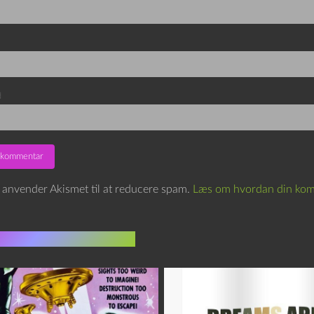
d
e anvender Akismet til at reducere spam.
Læs om hvordan din kom
indlæg i samme dur