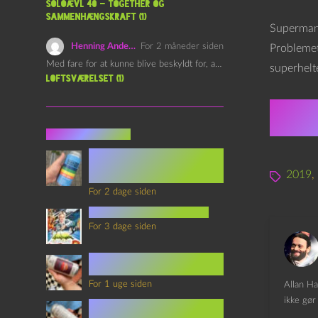
Soloævl 40 – Together og
sammenhængskraft (1)
Supermans
Henning Andersen
For 2 måneder siden
Problemet 
Med fare for at kunne blive beskyldt for, at være…
superhelte
Loftsværelset (1)
★★
Seneste indlæg
Episode 360 – VHS Fast
Forward og
2019
,
Notérgranater
For 2 dage siden
youtubes lyksaligheder
For 3 dage siden
Sommerskole Eksamen 4 –
Synth Wave og Venskab
For 1 uge siden
Allan Ha
ikke gør 
Sommerskole Eksamen 3 –
Synth Wave og Solipsisme