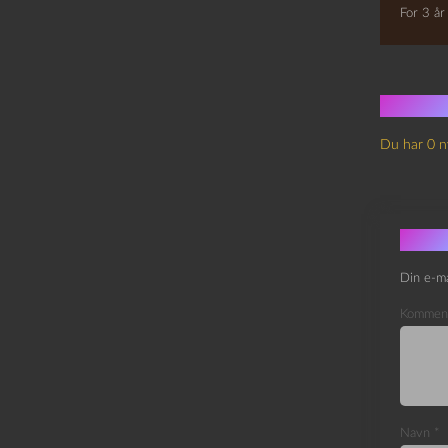
For 3 år
Ingen
Du har 0 n
Skri
Din e-ma
Kommen
Navn
*