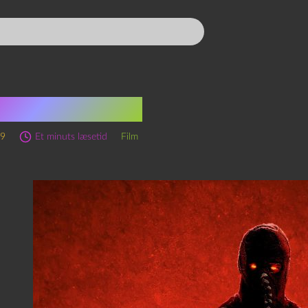
htburn (2019)
19
Et minuts læsetid
Film