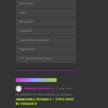
Interviews
Lego
Øl og Ævl
Podcasts
Superkultur-podcasten
Tegneserier
TV- og streaming-serier
Fra kommentarsporet
Henning Andersen
For 1 uge siden
Hej Øl&Ævl En eksemplarisk, ja nærmest yndefuld, afslutning på SOMMERSKOLEN.…
Sommerskole Eksamen 4 – Synth Wave
og Venskab (1)