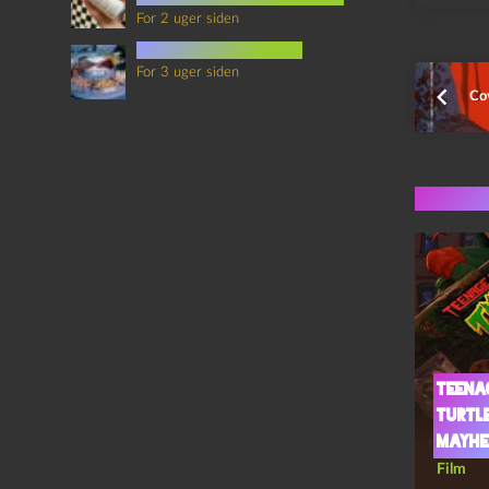
For 2 uger siden
mad i science fiction
For 3 uger siden
Co
Flere 
Teena
turtl
mayhem
Film