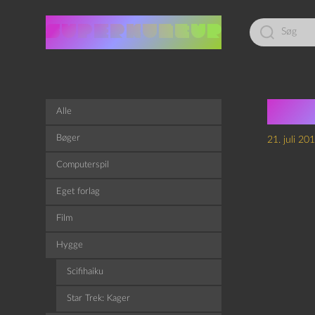
Led
efter:
Brig
Alle
Bøger
21. juli 20
Computerspil
Eget forlag
Film
Hygge
Scifihaiku
Star Trek: Kager