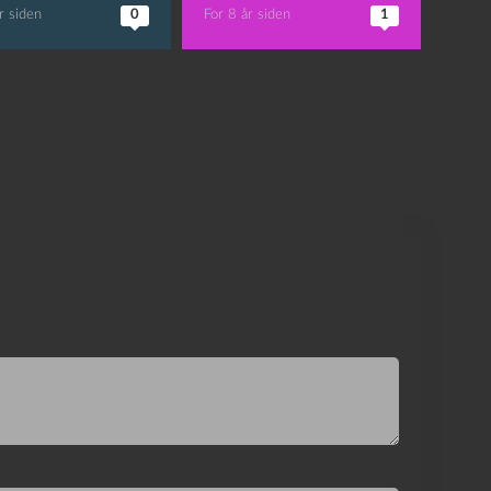
r siden
0
For 8 år siden
1