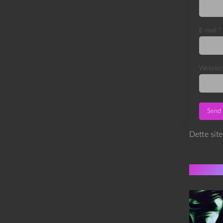
E-mail
*
Webste
Dette sit
Flere 