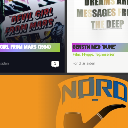
 Girl from Mars (1954)
Gensyn med “Dune”
Film
,
Hygge
,
Tegneserier
 siden
1
For 3 år siden