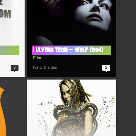
I ulvens tegn — Wolf (1994)
Film
3
For 6 år siden
2