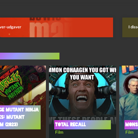
ver-udgaver
I dis
indlæg i samme dur
ge mutant ninja
es: Mutant
 (2023)
Total Recall
Monst
Film
Film