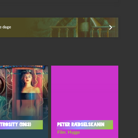
se dage
rosity (1963)
Peter Rædselskanin
Film
,
Hygge