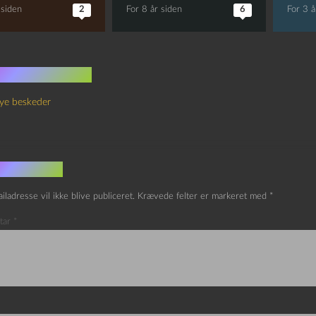
 siden
2
For 8 år siden
6
For 3 å
 kommentarer
ye beskeder
v et svar
iladresse vil ikke blive publiceret.
Krævede felter er markeret med
*
tar
*