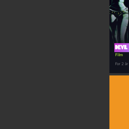
Devil
Film
For 2 år