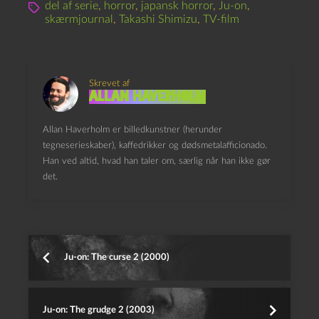
del af serie
,
horror
,
japansk horror
,
Ju-on
,
skærmjournal
,
Takashi Shimizu
,
TV-film
Skrevet af
Allan Haverholm
Allan Haverholm er billedkunstner (herunder
tegneserieskaber), kaffedrikker og dødsmetalafficionado.
Han ved altid, hvad han taler om, særlig når han ikke gør
det.
Ju-on: The curse 2 (2000)
Ju-on: The grudge 2 (2003)