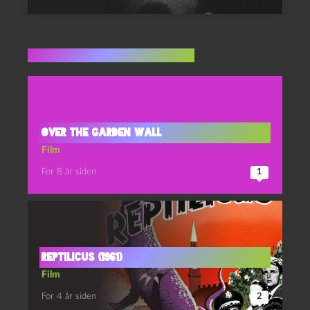
Flere indlæg i samme dur
Over the Garden Wall
Film
For 8 år siden
1
Reptilicus (1961)
Film
For 4 år siden
2