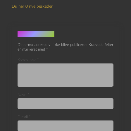
Du har 0 nye beskeder
Skriv et svar
Din e-mailadresse vil ikke blive publiceret.
Krævede felter
er markeret med
*
Kommentar
*
Navn
*
E-mail
*