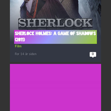
Sherlock Holmes: A Game of Shadows
(2011)
Film
For 14 år siden
0