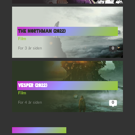
The northman (2022)
Film
For 3 år siden
0
Vesper (2022)
Film
For 4 år siden
0
Ingen kommentarer