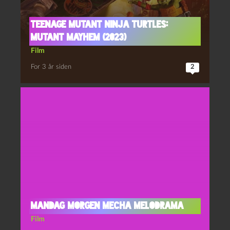
Teenage mutant ninja turtles:
Mutant mayhem (2023)
Film
For 3 år siden
2
Mandag Morgen Mecha Melodrama
Film