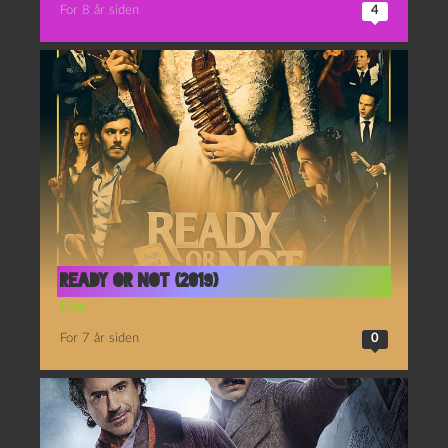
For 8 år siden
4
Ready or Not (2019)
Film
For 7 år siden
0