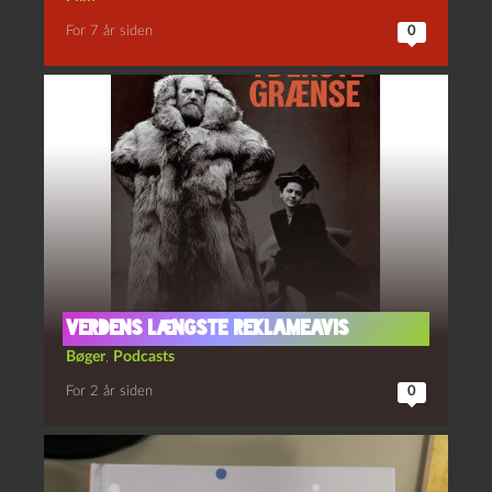
For 7 år siden
0
verdens længste reklameavis
Bøger
,
Podcasts
For 2 år siden
0