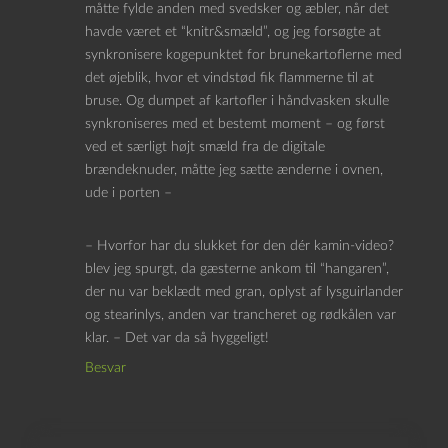
måtte fylde anden med svedsker og æbler, når det
havde været et “knitr&smæld”, og jeg forsøgte at
synkronisere kogepunktet for brunekartoflerne med
det øjeblik, hvor et vindstød fik flammerne til at
bruse. Og dumpet af kartofler i håndvasken skulle
synkroniseres med et bestemt moment – og først
ved et særligt højt smæld fra de digitale
brændeknuder, måtte jeg sætte ænderne i ovnen,
ude i porten –
– Hvorfor har du slukket for den dér kamin-video?
blev jeg spurgt, da gæsterne ankom til “hangaren”,
der nu var beklædt med gran, oplyst af lysguirlander
og stearinlys, anden var trancheret og rødkålen var
klar. – Det var da så hyggeligt!
Besvar