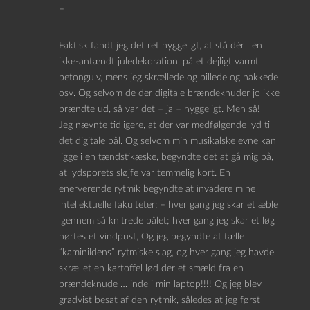
–
Faktisk fandt jeg det ret hyggeligt, at stå dér i en
ikke-antændt juledekoration, på et dejligt varmt
betongulv, mens jeg skrællede og pillede og hakkede
osv. Og selvom de der digitale brændeknuder jo ikke
brændte ud, så var det – ja – hyggeligt. Men så!
Jeg nævnte tidligere, at der var medfølgende lyd til
det digitale bål. Og selvom min musikalske evne kan
ligge i en tændstikæske, begyndte det at gå mig på,
at lydsporets sløjfe var temmelig kort. En
enerverende rytmik begyndte at invadere mine
intellektuelle fakulteter: – hver gang jeg skar et æble
igennem så knitrede bålet; hver gang jeg skar et løg
hørtes et vindpust, Og jeg begyndte at tælle
“kaminildens” rytmiske slag, og hver gang jeg havde
skrællet en kartoffel lød der et smæld fra en
brændeknude … inde i min laptop!!!! Og jeg blev
gradvist besat af den rytmik, således at jeg først