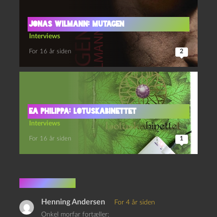
Jonas Wilmann: Mutagen
Interviews
For 16 år siden
2
Ea Philippa: Lotuskabinettet
Interviews
For 16 år siden
1
1 kommentar
Henning Andersen
For 4 år siden
Onkel morfar fortæller: