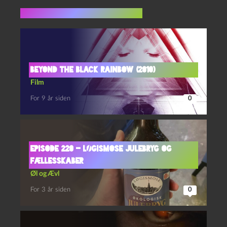
Flere indlæg i samme dur
Beyond the Black Rainbow (2010)
Film
For 9 år siden
0
Episode 220 – Løgismose Julebryg og
Fællesskaber
Øl og Ævl
For 3 år siden
0