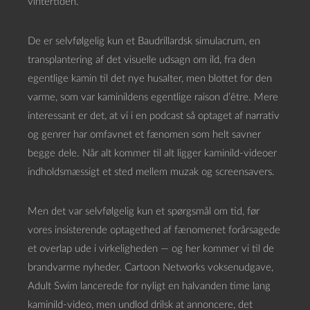
vintertiden.
De er selvfølgelig kun et Baudrillardsk simulacrum, en
transplantering af det visuelle udsagn om ild, fra den
egentlige kamin til det nye husalter, men blottet for den
varme, som var kaminildens egentlige raison d’être. Mere
interessant er det, at vi i en podcast så optaget af narrativ
og genrer har omfavnet et fænomen som helt savner
begge dele. Når alt kommer til alt ligger kaminild-videoer
indholdsmæssigt et sted mellem muzak og screensavers.
Men det var selvfølgelig kun et spørgsmål om tid, før
vores insisterende optagethed af fænomenet forårsagede
et overlap ude i virkeligheden — og her kommer vi til de
brandvarme nyheder. Cartoon Networks voksenudgave,
Adult Swim lancerede for nyligt en halvanden time lang
kaminild-video, men undlod drilsk at annoncere, det