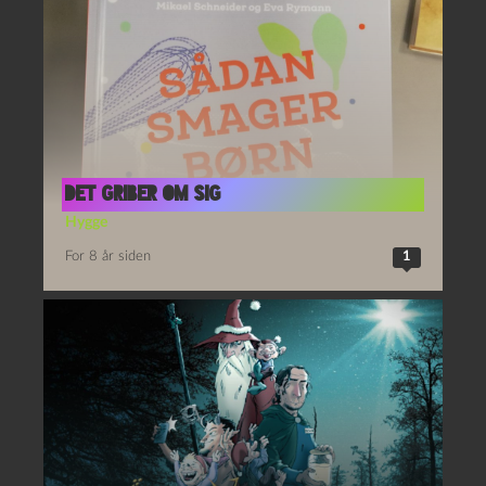
Det griber om sig
Hygge
For 8 år siden
1