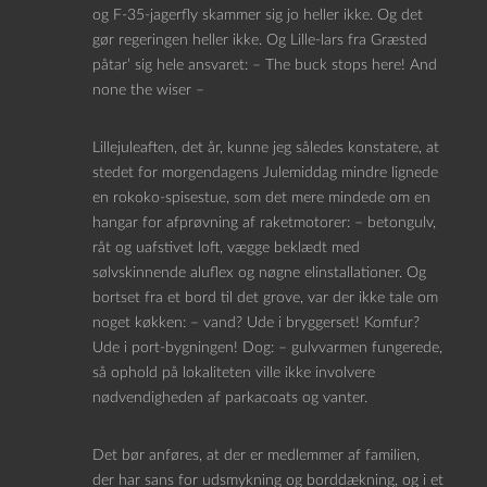
og F-35-jagerfly skammer sig jo heller ikke. Og det
gør regeringen heller ikke. Og Lille-lars fra Græsted
påtar’ sig hele ansvaret: – The buck stops here! And
none the wiser –
Lillejuleaften, det år, kunne jeg således konstatere, at
stedet for morgendagens Julemiddag mindre lignede
en rokoko-spisestue, som det mere mindede om en
hangar for afprøvning af raketmotorer: – betongulv,
råt og uafstivet loft, vægge beklædt med
sølvskinnende aluflex og nøgne elinstallationer. Og
bortset fra et bord til det grove, var der ikke tale om
noget køkken: – vand? Ude i bryggerset! Komfur?
Ude i port-bygningen! Dog: – gulvvarmen fungerede,
så ophold på lokaliteten ville ikke involvere
nødvendigheden af parkacoats og vanter.
Det bør anføres, at der er medlemmer af familien,
der har sans for udsmykning og borddækning, og i et