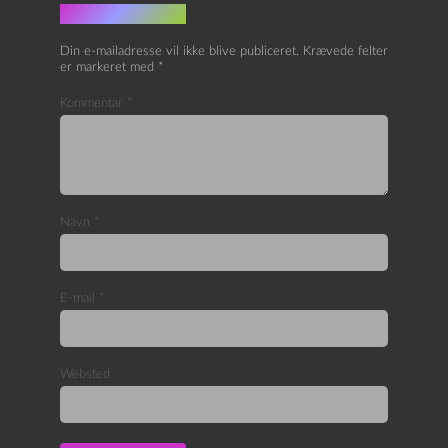
Skriv et svar
Din e-mailadresse vil ikke blive publiceret.
Krævede felter
er markeret med
*
Kommentar
*
Navn
*
E-mail
*
Websted