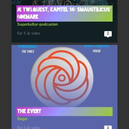
Æ YwlQuest, kapitel 14: Smaugtilicus’
ødemark
Superkultur-podcasten
For 5 år siden
2
The Every
Bøger
For 3 år siden
3