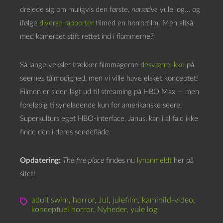
drejede sig om muligvis den første,
narrative
yule log… og
ifølge
diverse rapporter
tilmed en horrorfilm. Men altså
med kameraet stift rettet ind i flammerne?
Så lange veksler trækker filmmagerne
desværre ikke
på
seernes tålmodighed, men vi ville have elsket konceptet!
Filmen er siden lagt ud til streaming på HBO Max — men
foreløbig tilsyneladende kun for amerikanske seere.
Superkulturs eget HBO-interface, Janus, kan i al fald ikke
finde den i deres sendeflade.
Opdatering:
The fire place
findes nu
lynanmeldt
her på
sitet!
adult swim
,
horror
,
Jul
,
julefilm
,
kaminild-video
,
konceptuel horror
,
Nyheder
,
yule log