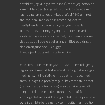
anfald af “jeg vil også være med”, fandt jeg netop en
kamin-ilds-video (varighed: 8 timer), placerede min
lap-top på en stol og trykkede “afspil”. Nåja: – not
the real deal, men det fungerede, og det var
medfølgende knitre lyde, og de lyde af de der
flamme-blæs, der nogle gange kan komme ved
vindstød, og dérovre – i hjørnet, på stolen – kunne
det da godt illudere et eller andet. Blot et bidrag til
den omsiggribende julehygge.
Havde jeg blot taget misteltenen i ed!
Eftersom det er min opgave, at lave Julemiddagen gik
jeg så igang med at forberede ditten og datten, også
med hensyn til logistikken i, at det var noget med
frem&tilbage fra port/garage til hakke/snitte bordet
(der var iført arkitektlampe) – så det ville tage lidt
længere tid. Imellemtiden kunne resten af familie-
kontingentet æde nødder og konfekt og se juleshow,
ovre i de tilstødende gemakker. Tradition er Tradition