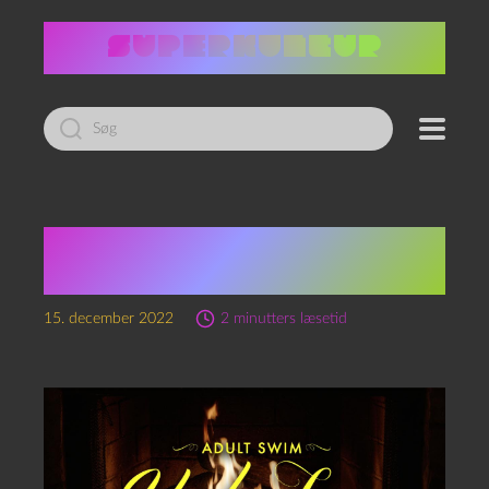
Led
efter:
En opgradering af
digital kaminild
15. december 2022
2 minutters læsetid