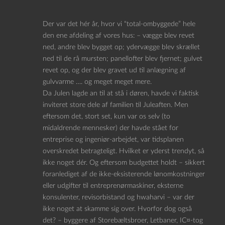
Der var det hér år, hvor vi “total-ombyggede” hele
den ene afdeling af vores hus: – vægge blev revet
ned, andre blev bygget op; ydervægge blev skrællet
ned til de rå mursten; panellofter blev fjernet; gulvet
revet op, og der blev gravet ud til anlægning af
gulvvarme …. og meget meget mere.
Da Julen lagde an til at stå i døren, havde vi faktisk
inviteret store dele af familien til Juleaften. Men
eftersom det, stort set, kun var os selv (to
midaldrende mennesker) der havde stået for
entreprise og ingeniør-arbejdet, var tidsplanen
overskredet betragteligt. Hvilket er yderst trendyt, så
ikke noget dér. Og eftersom budgettet holdt – sikkert
foranlediget af de ikke-eksisterende lønomkostninger
eller udgifter til entreprenørmaskiner, eksterne
konsulenter, revisorbistand og hwaharvi – var der
ikke noget at skamme sig over. Hvorfor dog også
det? – byggere af Storebæltsbroer, Letbaner, IC¤-tog