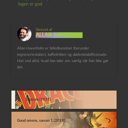
legen er god
Skrevet af
Allan Haverholm
Allan Haverholm er billedkunstner (herunder
tegneserieskaber), kaffedrikker og dødsmetalafficionado.
Han ved altid, hvad han taler om, særlig når han ikke gør
det.
Dracula (1931)
Good omens, sæson 1 (2019)