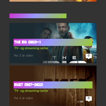
Flere indlæg i samme dur
The rig (2023—)
TV- og streaming-serier
For 3 år siden
0
Riget (1997-2022)
TV- og streaming-serier
For 4 år siden
0