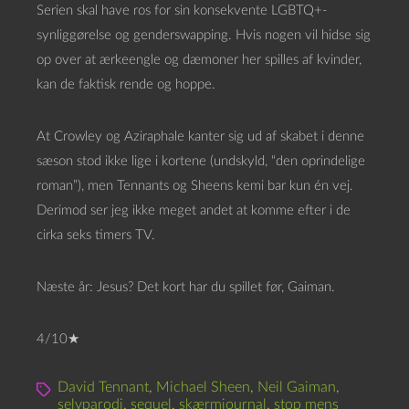
Serien skal have ros for sin konsekvente LGBTQ+-
synliggørelse og genderswapping. Hvis nogen vil hidse sig
op over at ærkeengle og dæmoner her spilles af kvinder,
kan de faktisk rende og hoppe.
At Crowley og Aziraphale kanter sig ud af skabet i denne
sæson stod ikke lige i kortene (undskyld, “den oprindelige
roman”), men Tennants og Sheens kemi bar kun én vej.
Derimod ser jeg ikke meget andet at komme efter i de
cirka seks timers TV.
Næste år: Jesus? Det kort har du spillet før, Gaiman.
4/10★
David Tennant
,
Michael Sheen
,
Neil Gaiman
,
selvparodi
,
sequel
,
skærmjournal
,
stop mens