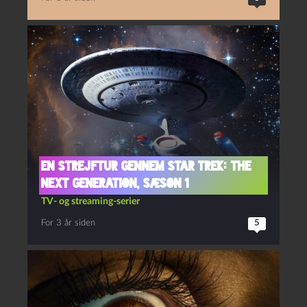
En strejftur gennem Star Trek: The
next generation, sæson 1
TV- og streaming-serier
For 3 år siden
5