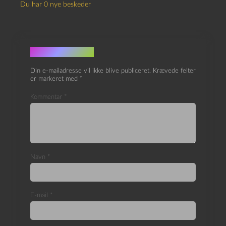
Du har 0 nye beskeder
Skriv et svar
Din e-mailadresse vil ikke blive publiceret.
Krævede felter
er markeret med
*
Kommentar
*
Navn
*
E-mail
*