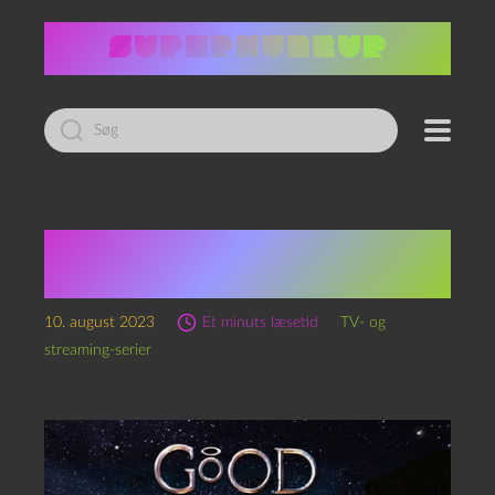
Led
efter:
Good omens, sæson 2
(2023)
10. august 2023
Et minuts læsetid
TV- og
streaming-serier