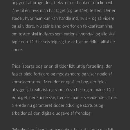
begyndt at bruge den; f.eks. er der banker, som kun vil
låne til én, hvis man har taget (og bestået) testen. Der er
steder, hvor man kun kan handle ind, hvis – og så videre
og så videre. Nu står Island overfor en folkeafstemning,
om testen skal indføres som national værktøj, og alle skal
tage den. Det er selvfølgelig for at hjælpe folk – altså de
andre.
Frída Ísbergs bog er en til tider lidt luftig fortælling, der
følger både fortalere og modstandere og viser nogle af
konsekvenserne. Men det er også en bog, der føles
uhyggeligt realistisk og sand på sin helt egen måde. Det
er noget, der kunne ske, tænker man – velvidende, at der
allerede nu garanteret sidder adskillige startups og
arbejder på den digitale udgave af frenologi.
“Mærket” er Ísbergs romandebut, hvilket gjorde mig lidt