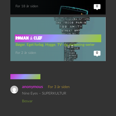
For 18 år siden
0
Roman á clef
Bøger
,
Eget forlag
,
Hygge
,
TV- og streaming-serier
For 2 år siden
0
1 kommentar
anonymous
For 3 år siden
Nine Eyes – SUPERKULTUR
Besvar