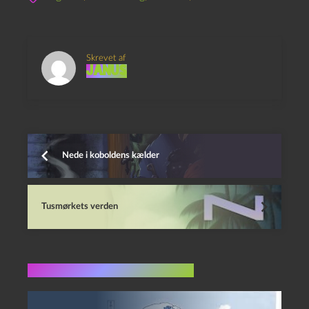
Skrevet af
Janus
Nede i koboldens kælder
Tusmørkets verden
Flere indlæg i samme dur