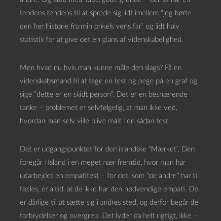
tendens tendens til at sprede sig lidt imellem “jeg hørte
den her historie fra min onkels vens far” og lidt halv
statistik for at give det en glans af videnskabelighed.
Men hvad nu hvis man kunne måle den slags? Få en
videnskabsmand til at tage en test og pege på en graf og
sige “dette er en skidt person”. Det er en besnærende
tanke – problemet er selvfølgelig, at man ikke ved,
hvordan man selv ville blive målt i en sådan test.
Det er udgangspunktet for den islandske “Mærket”. Den
foregår i Island i en meget nær fremtid, hvor man har
udarbejdet en empatitest – for det, som “de andre” har til
fælles, er altid, at de ikke har den nødvendige empati. De
er dårlige til at sætte sig i andres sted, og derfor begår de
forbrydelser og overgreb. Det lyder da helt rigtigt, ikke –