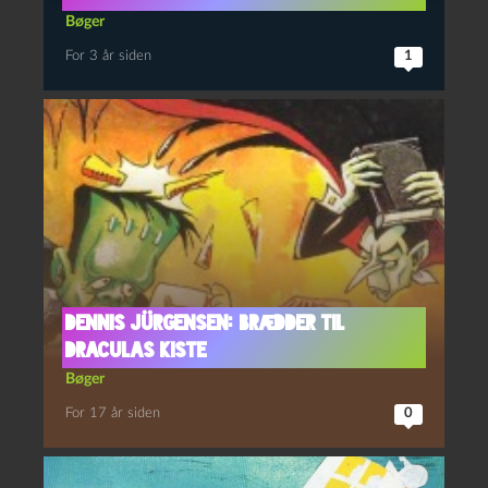
Bøger
For 3 år siden
1
Dennis Jürgensen: Brædder til
Draculas kiste
Bøger
For 17 år siden
0