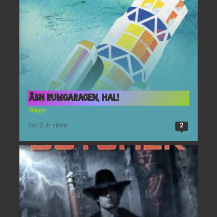
Åbn rumgaragen, Hal!
Bøger
For 3 år siden
2