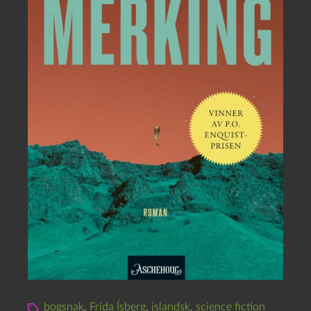
bogsnak
,
Frída Ísberg
,
islandsk
,
science fiction