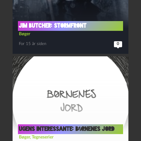
Jim Butcher: Stormfront
Bøger
For 15 år siden
0
Ugens interessante: Børnenes jord
Bøger
,
Tegneserier