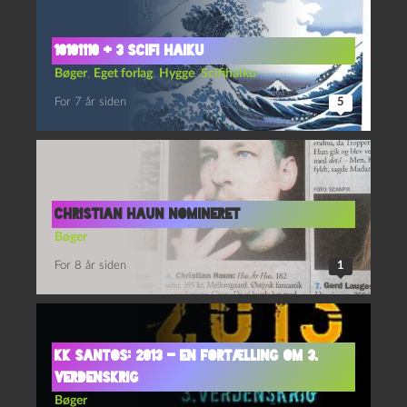
10101110 + 3 scifi haiku
Bøger
,
Eget forlag
,
Hygge
,
Scifihaiku
For 7 år siden
5
Christian Haun nomineret
Bøger
For 8 år siden
1
KK Santos: 2013 – en fortælling om 3.
verdenskrig
Bøger