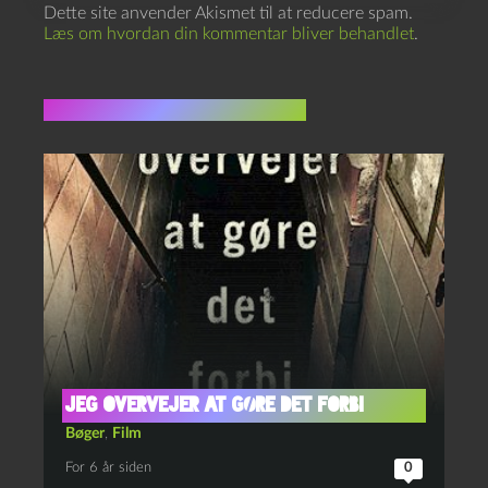
Dette site anvender Akismet til at reducere spam.
Læs om hvordan din kommentar bliver behandlet
.
Flere indlæg i samme dur
Jeg overvejer at gøre det forbi
Bøger
,
Film
For 6 år siden
0