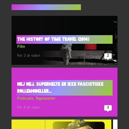
Flere indlæg i samme dur
The history of time travel (2014)
Film
For 3 år siden
2
Nej nej, superhelte er ikke fascistiske
rollemodeller…
Podcasts
,
Tegneserier
For 8 år siden
3