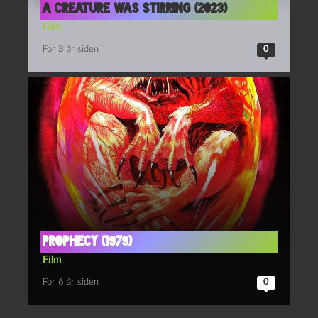
A creature was stirring (2023)
Film
For 3 år siden
0
Prophecy (1979)
Film
For 6 år siden
0