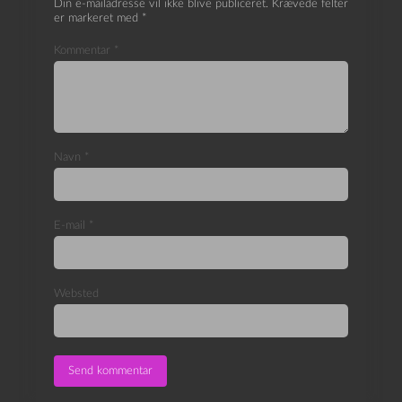
Din e-mailadresse vil ikke blive publiceret.
Krævede felter
er markeret med
*
Kommentar
*
Navn
*
E-mail
*
Websted