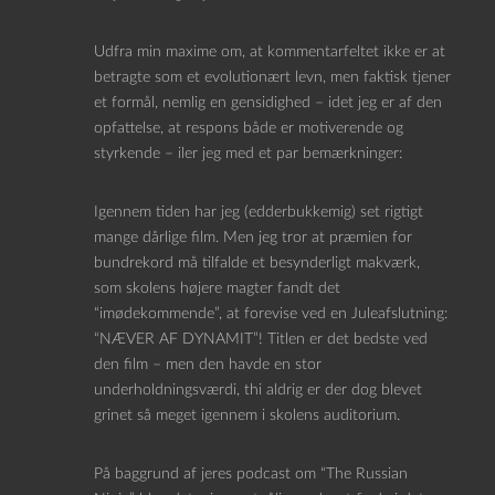
Udfra min maxime om, at kommentarfeltet ikke er at
betragte som et evolutionært levn, men faktisk tjener
et formål, nemlig en gensidighed – idet jeg er af den
opfattelse, at respons både er motiverende og
styrkende – iler jeg med et par bemærkninger:
Igennem tiden har jeg (edderbukkemig) set rigtigt
mange dårlige film. Men jeg tror at præmien for
bundrekord må tilfalde et besynderligt makværk,
som skolens højere magter fandt det
“imødekommende”, at forevise ved en Juleafslutning:
“NÆVER AF DYNAMIT”! Titlen er det bedste ved
den film – men den havde en stor
underholdningsværdi, thi aldrig er der dog blevet
grinet så meget igennem i skolens auditorium.
På baggrund af jeres podcast om “The Russian