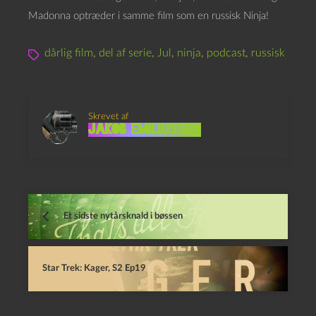
Madonna optræder i samme film som en russisk Ninja!
dårlig film
,
del af serie
,
Jul
,
ninja
,
podcast
,
russisk
Skrevet af
Jakob Emiliussen
Et sidste nytårsknald i bøssen
Star Trek: Kager, S2 Ep19