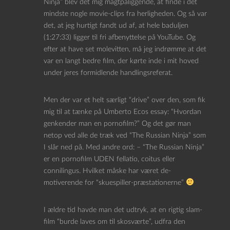
Ninja” blev det mig magtpåliggende, at finde i det
mindste nogle movie-clips fra herligheden. Og så var
det, at jeg hurtigt fandt ud af, at hele baduljen
(1:27:33) ligger til fri afbenyttelse på YouTube. Og
efter at have set molevitten, må jeg indrømme at det
var en langt bedre film, der kørte inde i mit hoved
under jeres formidlende handlingsreferat.
Men der var et helt særligt “drive” over den, som fik
mig til at tænke på Umberto Ecos essay: “Hvordan
genkender man en pornofilm?” Og det gør man
netop ved alle de træk ved “The Russian Ninja” som
I slår ned på. Med andre ord: – “The Russian Ninja”
er en pornofilm UDEN fellatio, coitus eller
connilingus. Hvilket måske har været de-
motiverende for “skuespiller-præstationerne”
I ældre tid havde man det udtryk, at en rigtig slam-
film “burde laves om til skosværte”, udfra den