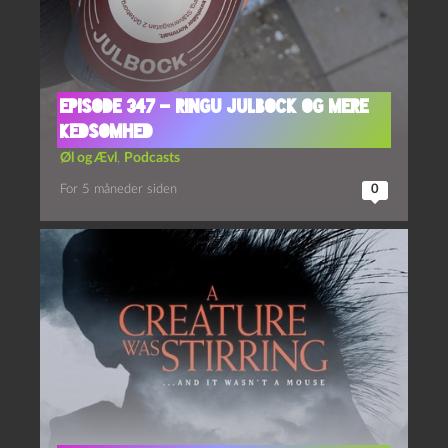
Episode 347 – Ringu Julbock og Mere
Kedsomhed
Øl og Ævl
,
Podcasts
For 5 måneder siden
0