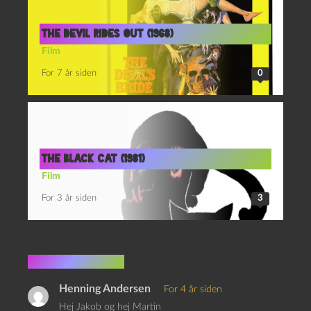
The Devil Rides Out (1968)
Film
For 7 år siden
0
The Black Cat (1981)
Film
For 3 år siden
3
2 kommentarer
Henning Andersen
For 4 år siden
Hej Jakob og hej Martin