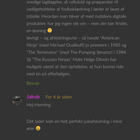
snedige iagttagelse, at celluloid og præparater til
vedligeholdelse af fodbeklædning i læder er lavet af
(rå)olie. Hvordan man bliver af med nutidens digitale
produkter, har jeg ingen ide om – men der bør findes
en løsning
Iøvrigt – og afslutningsvist – så havde “American
Ninja” (med Michael Dudikoff) jo premiere i 1985 og
“The Terminator” (med The Pumping Senator) i 1984.
Så “The Russian Ninjas” Mats Helge Olsson har
muligvis været af den opfattelse, at hun kunne ride
med én på efterbølgen.
Besvar
Jakob
For 4 år siden
Hej Henning
Det lyder som en helt perfekt juleafslutning i mine
ører