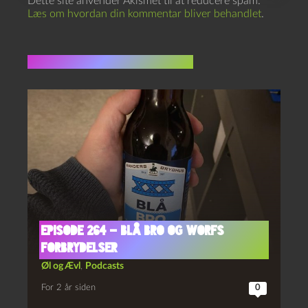
Dette site anvender Akismet til at reducere spam.
Læs om hvordan din kommentar bliver behandlet
.
Flere indlæg i samme dur
Episode 264 – Blå Bro og Worfs
Forbrydelser
Øl og Ævl
,
Podcasts
For 2 år siden
0