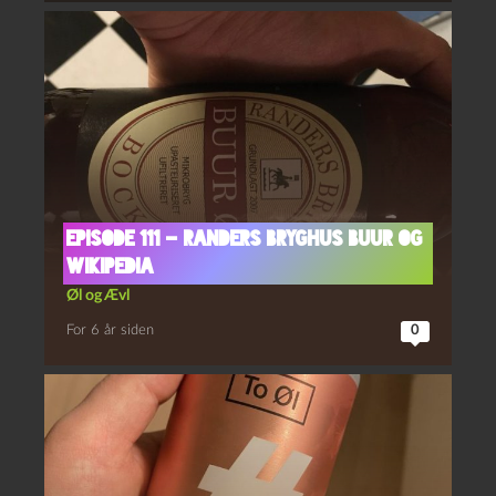
Episode 111 – Randers Bryghus Buur og
Wikipedia
Øl og Ævl
For 6 år siden
0