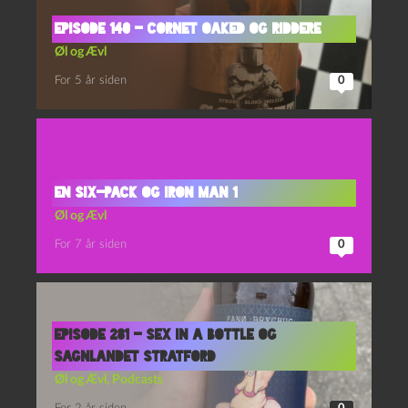
Episode 140 – Cornet Oaked og Riddere
Øl og Ævl
For 5 år siden
0
En six-pack og Iron Man 1
Øl og Ævl
For 7 år siden
0
Episode 281 – Sex In A Bottle og
Sagnlandet Stratford
Øl og Ævl
,
Podcasts