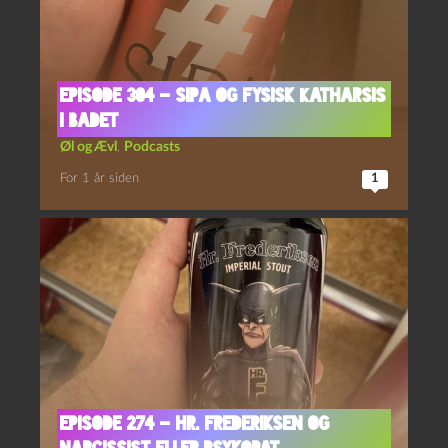
Episode 304 – SIPA og Fysisk Katharsis
i Badet
Øl og Ævl
,
Podcasts
For 1 år siden
1
Episode 274 – Hr. Frederiksen og