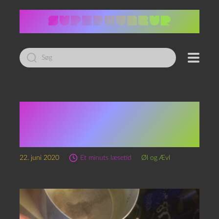
Led
efter:
Episode 95 – Vuur en
Vlam og
Kropsforskrækkelse
22. juni 2020
Et minuts læsetid
Øl og Ævl