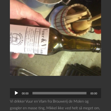
L
00:00
00:00
y
Vi drikker Vuur en Vlam fra Brouwerij de Molen og
d
googler en masse ting, Mikkel ikke ved helt så meget om,