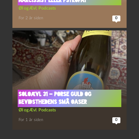
Narcissist eller Psykopat
Øl og Ævl
,
Podcasts
For 2 år siden
0
Soloævl 31 – Porse Guld og
Bevidsthedens Små Oaser
Øl og Ævl
,
Podcasts
For 1 år siden
0