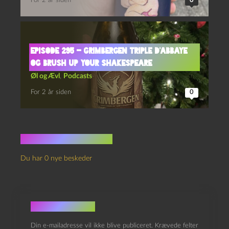
For 2 år siden
0
Episode 295 – Grimbergen Triple D’Abbaye
og Brush Up Your Shakespeare
Øl og Ævl
,
Podcasts
For 2 år siden
0
Ingen kommentarer
Du har 0 nye beskeder
Skriv et svar
Din e-mailadresse vil ikke blive publiceret.
Krævede felter