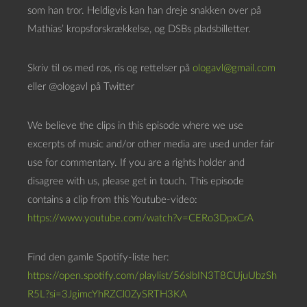
a
som han tror. Heldigvis kan han dreje snakken over på
f
Mathias’ kropsforskrækkelse, og DSBs pladsbilletter.
s
p
Skriv til os med ros, ris og rettelser på
ologavl@gmail.com
i
eller @ologavl på Twitter
l
l
We believe the clips in this episode where we use
e
excerpts of music and/or other media are used under fair
r
use for commentary. If you are a rights holder and
disagree with us, please get in touch. This episode
contains a clip from this Youtube-video:
https://www.youtube.com/watch?v=CERo3DpxCrA
Find den gamle Spotify-liste her:
https://open.spotify.com/playlist/56slbIN3T8CUjuUbzSh
R5L?si=3JgimcYhRZCl0ZySRTH3KA