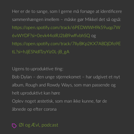
Her er de to sange, som I gerne må forsøge at identificere
sammenhængen imellem – måske gør Mikkel det så også:
https://open.spotify.com/track/6PEDWWH9k59uqp7W
6vWYDF?si=0evk44oIRJ2bB9wffvbhSQ
og
https://open.spotify.com/track/7lIyBKp2KX7ABDjDfo9E
tL?si=hJjESNdlTzyYiz0L-jB_gA
Ugens to uproduktive ting:
Bob Dylan – den unge stjernekomet – har udgivet et nyt
album, Rough and Rowdy Ways, som man passende og
helt uproduktivt kan høre
Oplev noget æstetisk, som man ikke kunne, før de
åbnede op efter corona
Øl og Ævl
,
podcast