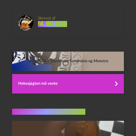
Skrevet af
Øl og Ævl
Episode 96 – Stockholm Syndrome og Monstre
Heksejagten må vente
Flere indlæg i samme dur