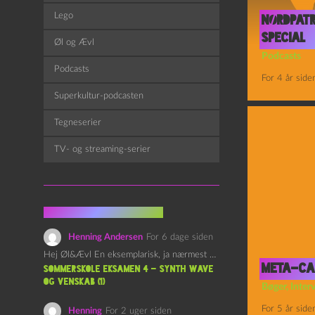
Lego
Nørdpatr
Special
Øl og Ævl
Podcasts
Podcasts
For 4 år side
Superkultur-podcasten
Tegneserier
TV- og streaming-serier
Fra kommentarsporet
Henning Andersen
For 6 dage siden
Hej Øl&Ævl En eksemplarisk, ja nærmest yndefuld, afslutning på SOMMERSKOLEN.…
Meta-ca
Sommerskole Eksamen 4 – Synth Wave
og Venskab (1)
Bøger
,
Inter
For 5 år side
Henning
For 2 uger siden