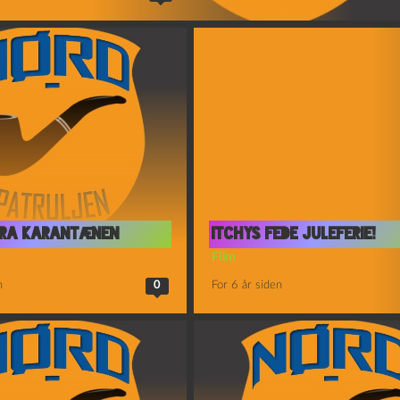
 fra karantænen
Itchys fede juleferie!
Film
n
0
For 6 år siden