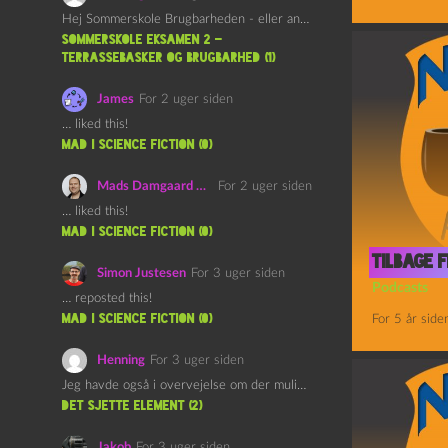
Hej Sommerskole Brugbarheden - eller anvendeligheden - af "Øl&Ævl" er…
Sommerskole Eksamen 2 –
Terrassebasker og Brugbarhed (1)
James
For 2 uger siden
… liked this!
mad i science fiction (0)
Mads Damgaard Mortensen (Å)
For 2 uger siden
… liked this!
mad i science fiction (0)
Tilbage
Simon Justesen
For 3 uger siden
Podcasts
… reposted this!
mad i science fiction (0)
For 5 år side
Henning
For 3 uger siden
Jeg havde også i overvejelse om der muligvis kunne være…
det sjette element (2)
Jakob
For 3 uger siden