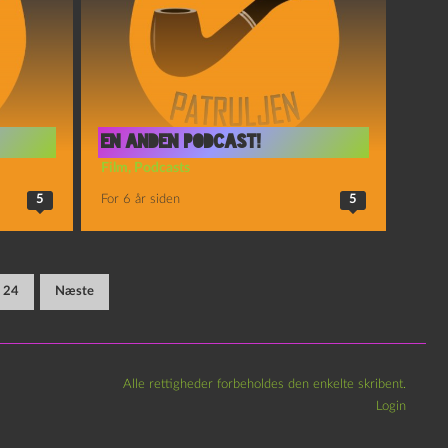
En anden podcast!
Film
,
Podcasts
5
For 6 år siden
5
24
Næste
Alle rettigheder forbeholdes den enkelte skribent.
Login