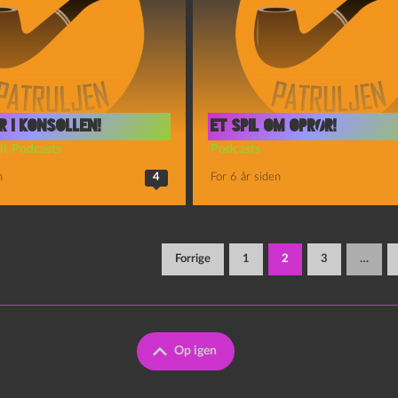
r i konsollen!
Et spil om oprør!
il
,
Podcasts
Podcasts
n
4
For 6 år siden
ddeling
Forrige
1
2
3
…
Op igen