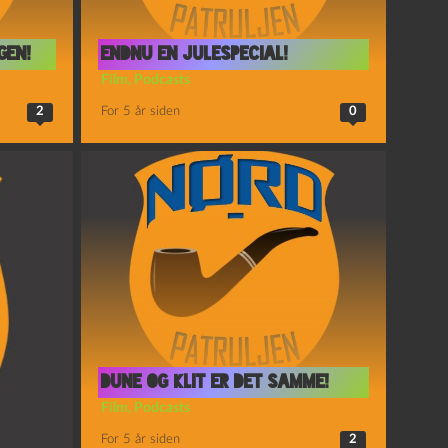
gen!
Endnu en julespecial!
Film
,
Podcasts
2
For 5 år siden
0
Dune og Klit er det samme!
Film
,
Podcasts
For 5 år siden
2