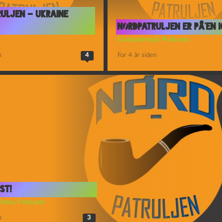
uljen – Ukraine
Nørdpatruljen er på’en i
Computerspil
,
Podcasts
n
4
For 4 år siden
st!
views
,
Podcasts
n
3