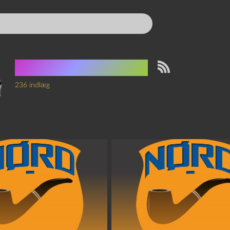
Jakob Emiliussen
236 indlæg