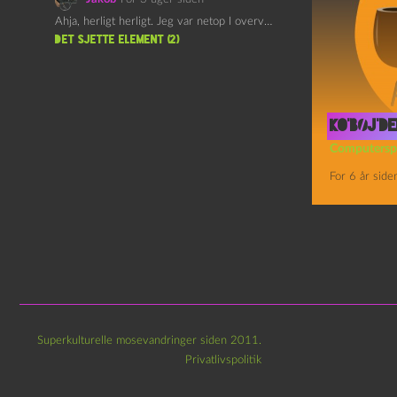
Ahja, herligt herligt. Jeg var netop I overvejelser om at…
det sjette element (2)
Ko’bøj’de
Computersp
For 6 år side
Indlægsin
Superkulturelle mosevandringer siden 2011.
Privatlivspolitik