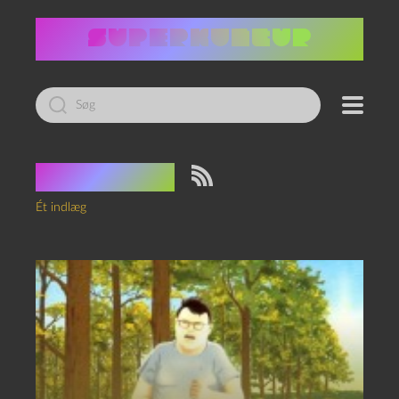
Led
efter:
Tag:
Elver
Ét indlæg