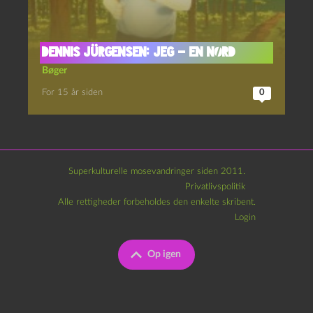
Dennis Jürgensen: Jeg – en nørd
Bøger
For 15 år siden
0
Superkulturelle mosevandringer siden 2011.
Privatlivspolitik
Alle rettigheder forbeholdes den enkelte skribent.
Login
Op igen