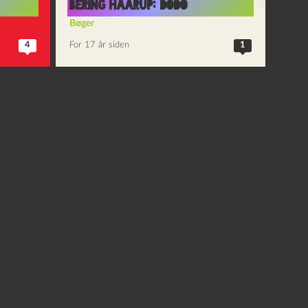
Bering Haarup: Dodo
Bøger
4
For 17 år siden
1