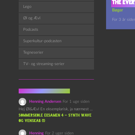
The Ever
Lego
Bøger
Øl og Ævl
For 3 år side
Podcasts
Superkultur-podcasten
Tegneserier
TV- og streaming-serier
Fra kommentarsporet
Henning Andersen
For 1 uge siden
Hej Øl&Ævl En eksemplarisk, ja nærmest yndefuld, afslutning på SOMMERSKOLEN.…
Sommerskole Eksamen 4 – Synth Wave
og Venskab (1)
Henning
For 2 uger siden