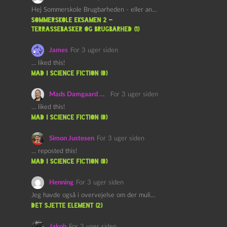
Hej Sommerskole Brugbarheden - eller anvendeligheden - af "Øl&Ævl" er…
Sommerskole Eksamen 2 –
Terrassebasker og Brugbarhed (1)
James
For 3 uger siden
… liked this!
mad i science fiction (0)
Mads Damgaard Mortensen (Å)
For 3 uger siden
… liked this!
mad i science fiction (0)
Simon Justesen
For 3 uger siden
… reposted this!
mad i science fiction (0)
Henning
For 3 uger siden
Jeg havde også i overvejelse om der muligvis kunne være…
det sjette element (2)
Jakob
For 3 uger siden