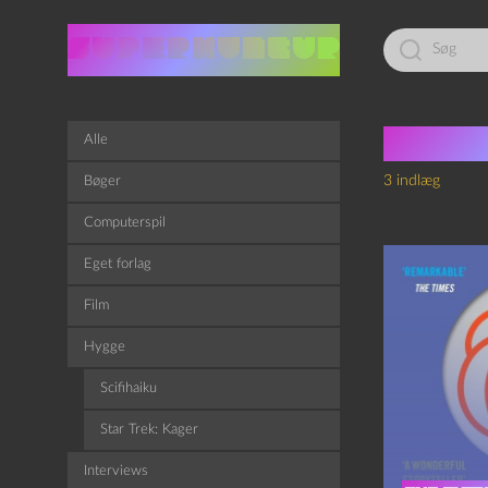
Led
efter:
Tag:
n
Alle
3 indlæg
Bøger
Computerspil
Eget forlag
Film
Hygge
Scifihaiku
Star Trek: Kager
Interviews