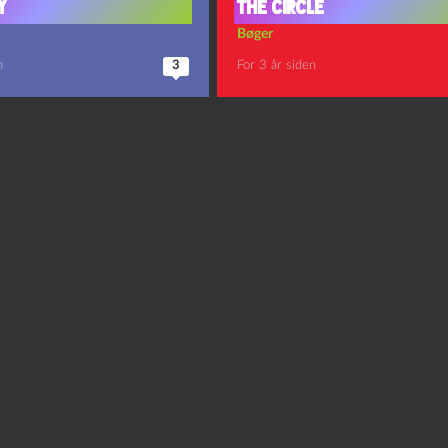
y
The Circle
Bøger
n
3
For 3 år siden