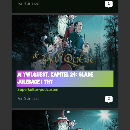
For 4 år siden
1
Æ YwlQuest, kapitel 24: Glade
juledage i Thy
Superkultur-podcasten
For 5 år siden
2