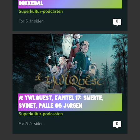
Dokkedal
Superkultur-podcasten
For 5 år siden
0
Æ YwlQuest, kapitel 17: Smerte,
Svinet, Palle og Jørgen
Superkultur-podcasten
For 5 år siden
0