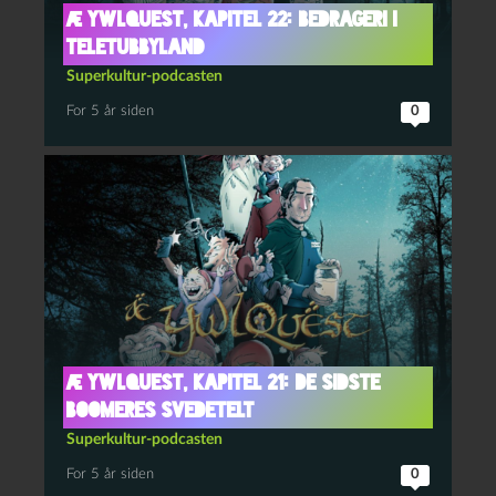
Æ YwlQuest, kapitel 22: Bedrageri i
Teletubbyland
Superkultur-podcasten
For 5 år siden
0
Æ YwlQuest, kapitel 21: De sidste
boomeres svedetelt
Superkultur-podcasten
For 5 år siden
0