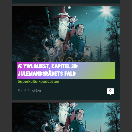
Æ YwlQuest, kapitel 20:
Julemandsrådets fald
Superkultur-podcasten
For 5 år siden
0