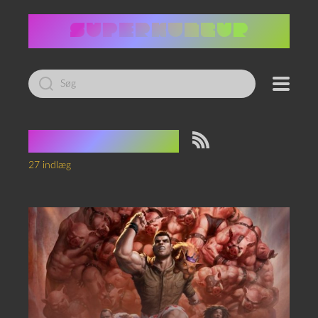
Led
efter:
Tag:
rollespil
27 indlæg