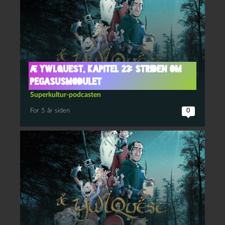
Æ YwlQuest, kapitel 23: Striden om
Pegasusmodulet
Superkultur-podcasten
For 5 år siden
0