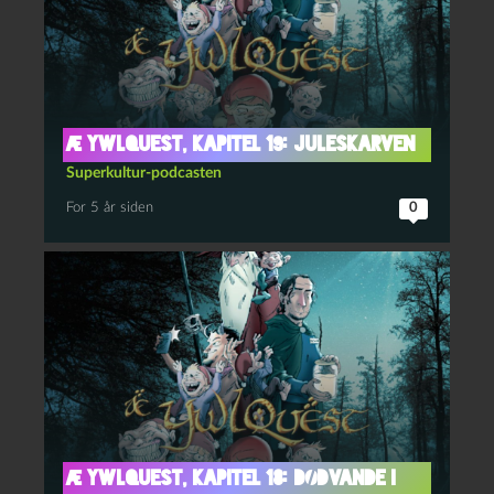
Æ YwlQuest, kapitel 19: Juleskarven
Superkultur-podcasten
For 5 år siden
0
Æ YwlQuest, kapitel 18: Dødvande i