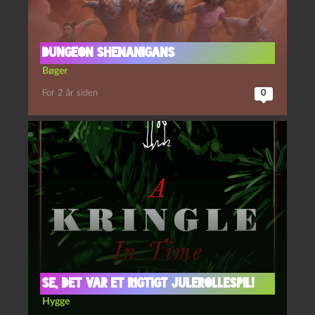
Dungeon shenanigans
Bøger
For 2 år siden
0
Se, det var et rigtigt julerollespil!
Hygge