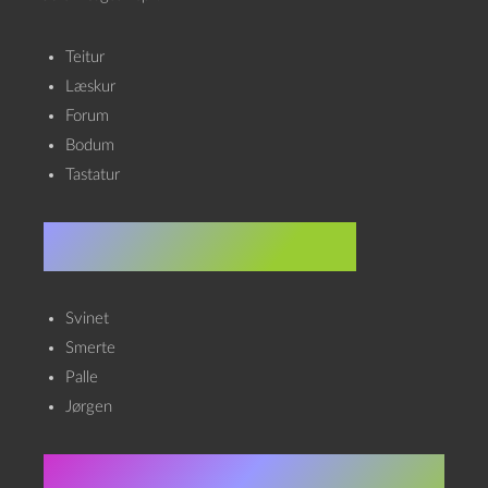
Teitur
Læskur
Forum
Bodum
Tastatur
Balrog in memoriam
Svinet
Smerte
Palle
Jørgen
Om Julekalenderen