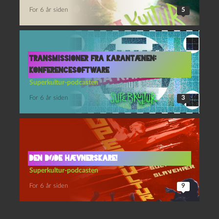
For 6 år siden
5
Transmissioner fra Karantænen:
Konferencesoftware
Superkultur-podcasten
For 6 år siden
3
Den døde hævnerskare!
Superkultur-podcasten
For 6 år siden
9