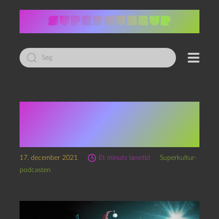
Led
efter:
Æ YwlQuest, kapitel 17:
Smerte, Svinet, Palle og
Jørgen
17. december 2021
Et minuts læsetid
Superkultur-
podcasten