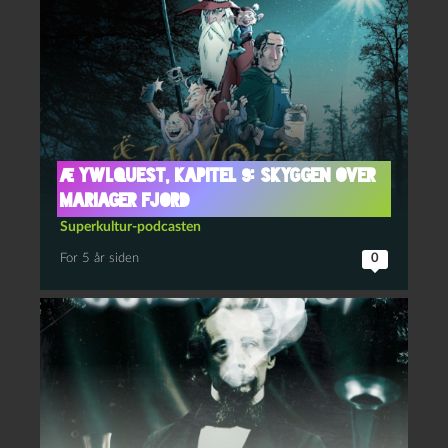
Æ YwlQuest, kapitel 9: Skyggen over
Mariager fjord
Superkultur-podcasten
For 5 år siden
0