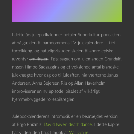
2021
I dette års julepodkalender betaler Superkultur-podcasten
af på gælden til barndommens TV-julekalendere — i fri
fortolkieng, og naturligvis uden skelen til andre episke
æventyr
om ringen
. Følg sagaen om julemanden Grandalf,
nissen Himbo Sadsaggins og et vekslende antal islandske
juleknægte hver dag op til juleaften, når værterne Janus
Andersen, Anna Sejersen Riis og Allan Haverholm
improviserer en ny episode, bistået af vilkårligt
hjemmebryggede rollespilsregler.
Julepodkalenderens intromusik er en bearbejdet version
af Ergo Phizmiz’
David Niven death dance
. I dette kapitel
har vi desuden brugt musik af
Will Glahe
.