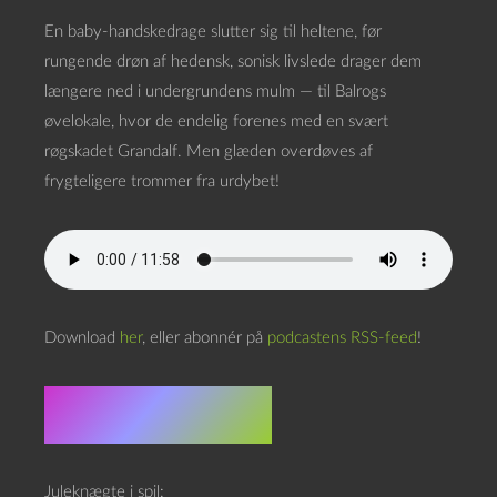
En baby-handskedrage slutter sig til heltene, før
rungende drøn af hedensk, sonisk livslede drager dem
længere ned i undergrundens mulm — til Balrogs
øvelokale, hvor de endelig forenes med en svært
røgskadet Grandalf. Men glæden overdøves af
frygteligere trommer fra urdybet!
Download
her
, eller abonnér på
podcastens RSS-feed
!
Doom scroll
Juleknægte i spil: