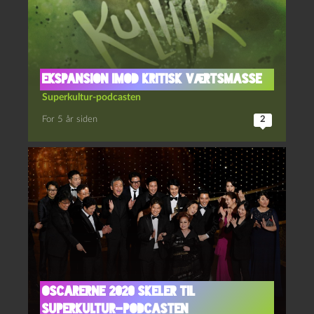
Ekspansion imod kritisk værtsmasse
Superkultur-podcasten
For 5 år siden
2
Oscarerne 2020 skeler til
Superkultur-podcasten