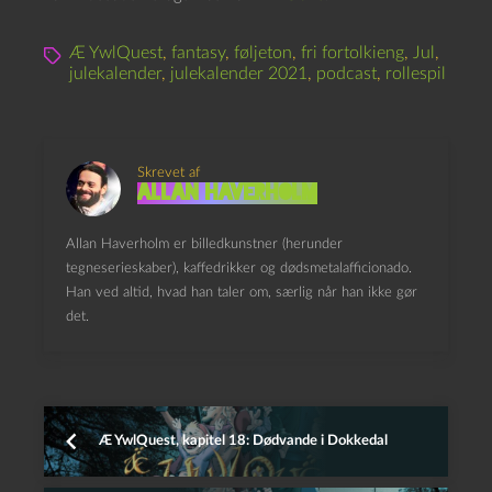
Æ YwlQuest
,
fantasy
,
føljeton
,
fri fortolkieng
,
Jul
,
julekalender
,
julekalender 2021
,
podcast
,
rollespil
Skrevet af
Allan Haverholm
Allan Haverholm er billedkunstner (herunder
tegneserieskaber), kaffedrikker og dødsmetalafficionado.
Han ved altid, hvad han taler om, særlig når han ikke gør
det.
Æ YwlQuest, kapitel 18: Dødvande i Dokkedal