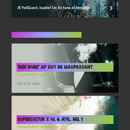
Æ YwlQuest, kapitel 16: En fane af hentehår
Flere indlæg i samme dur
“Den døde” af Guy de Maupassant
Superkultur-podcasten
For 6 år siden
0
Superkultur x Øl & Ævl, del 1
Superkultur-podcasten