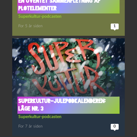
En uventet sammenfletning af
plotelementer
Superkultur-podcasten
For 5 år siden
1
Superkultur-julepodkalenderen:
Låge nr. 3
Superkultur-podcasten
For 7 år siden
0