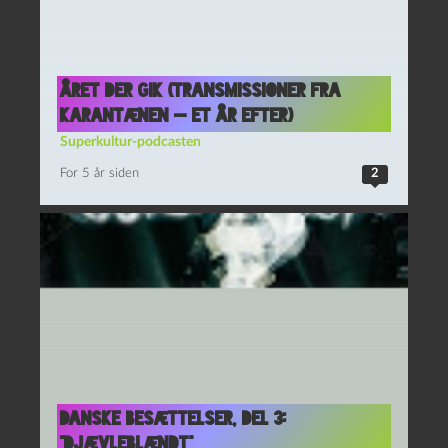
Året der gik (Transmissioner fra
karantænen — et år efter)
Superkultur-podcasten
For 5 år siden
2
Danske besættelser, del 3:
“Djævleblændt”