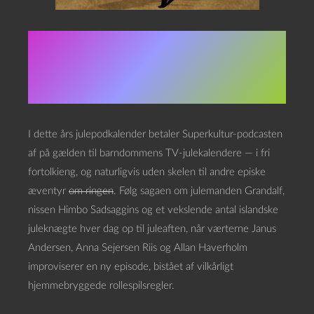
Om Julekalenderen
2021
I dette års julepodkalender betaler Superkultur-podcasten
af på gælden til barndommens TV-julekalendere — i fri
fortolkieng, og naturligvis uden skelen til andre episke
æventyr
om ringen
. Følg sagaen om julemanden Grandalf,
nissen Himbo Sadsaggins og et vekslende antal islandske
juleknægte hver dag op til juleaften, når værterne Janus
Andersen, Anna Sejersen Riis og Allan Haverholm
improviserer en ny episode, bistået af vilkårligt
hjemmebryggede rollespilsregler.