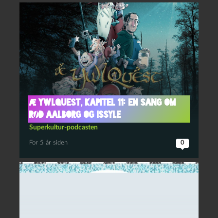
Æ YwlQuest, kapitel 11: En sang om
Rød Aalborg og issyle
Superkultur-podcasten
For 5 år siden
0