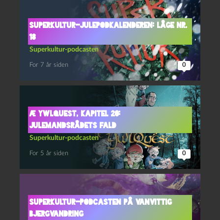
Superkultur-julepodkalenderen: Låge nr.
18
Superkultur-podcasten
For 7 år siden
0
Æ YwlQuest, kapitel 20:
Julemandsrådets fald
Superkultur-podcasten
For 5 år siden
0
Superkultur-podcasten på vanvittig
bjergvandring