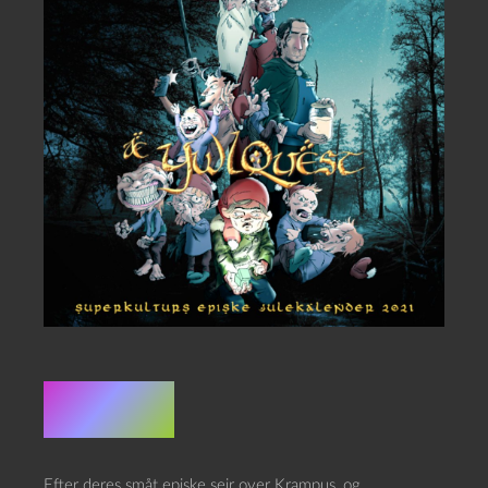
Resumé
Efter deres småt episke sejr over Krampus, og