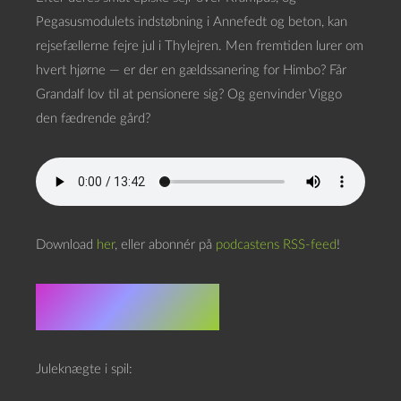
Pegasusmodulets indstøbning i Annefedt og beton, kan
rejsefællerne fejre jul i Thylejren. Men fremtiden lurer om
hvert hjørne — er der en gældssanering for Himbo? Får
Grandalf lov til at pensionere sig? Og genvinder Viggo
den fædrende gård?
Download
her
, eller abonnér på
podcastens RSS-feed
!
Doom scroll
Juleknægte i spil: