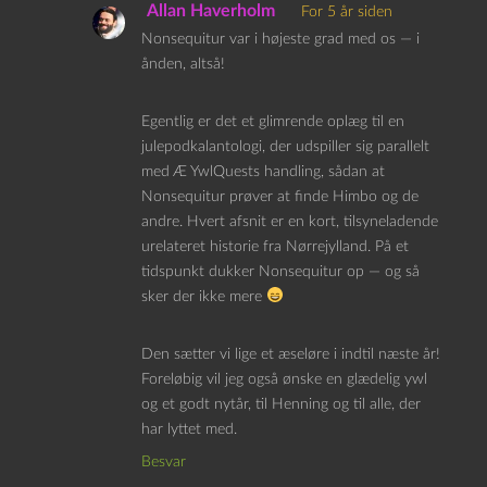
Allan Haverholm
For 5 år siden
Nonsequitur var i højeste grad med os — i
ånden, altså!
Egentlig er det et glimrende oplæg til en
julepodkalantologi, der udspiller sig parallelt
med Æ YwlQuests handling, sådan at
Nonsequitur prøver at finde Himbo og de
andre. Hvert afsnit er en kort, tilsyneladende
urelateret historie fra Nørrejylland. På et
tidspunkt dukker Nonsequitur op — og så
sker der ikke mere
Den sætter vi lige et æseløre i indtil næste år!
Foreløbig vil jeg også ønske en glædelig ywl
og et godt nytår, til Henning og til alle, der
har lyttet med.
Besvar