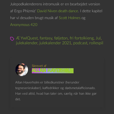
Julepodkalenderens intromusik er en bearbejdet version
af Ergo Phizmiz’
David Niven death dance
. I dette kapitel
har vi desuden brugt musik af
Scott Holmes
og
Anonymous 420
Æ YwlQuest
,
fantasy
,
føljeton
,
fri fortolkieng
,
Jul
,
julekalender
,
julekalender 2021
,
podcast
,
rollespil
Skrevet af
Allan Haverholm
Allan Haverholm er billedkunstner (herunder
tegneserieskaber), kaffedrikker og dødsmetalafficionado.
Han ved altid, hvad han taler om, særlig når han ikke gør
det.