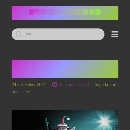
Led
efter:
Æ YwlQuest, kapitel 24:
Glade juledage i Thy
24. december 2021
Et minuts læsetid
Superkultur-
podcasten