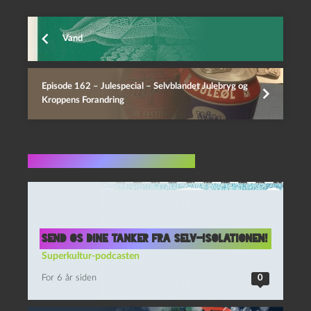
Vand
Episode 162 – Julespecial – Selvblandet Julebryg og
Kroppens Forandring
Flere indlæg i samme dur
Send os dine tanker fra selv-isolationen!
Superkultur-podcasten
For 6 år siden
0