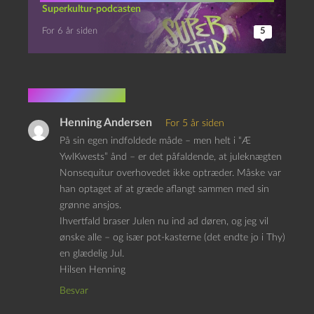
Superkultur-podcasten
For 6 år siden
5
2 kommentarer
Henning Andersen
For 5 år siden
På sin egen indfoldede måde – men helt i “Æ
YwlKwests” ånd – er det påfaldende, at juleknægten
Nonsequitur overhovedet ikke optræder. Måske var
han optaget af at græde aflangt sammen med sin
grønne ansjos.
Ihvertfald braser Julen nu ind ad døren, og jeg vil
ønske alle – og især pot-kasterne (det endte jo i Thy)
en glædelig Jul.
Hilsen Henning
Besvar