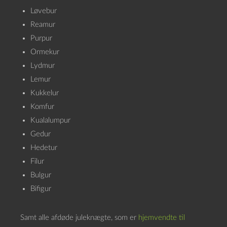
Løvebur
Reamur
Purpur
Ormekur
Lydmur
Lemur
Kukkelur
Komfur
Kualalumpur
Gedur
Hedetur
Filur
Bulgur
Bifigur
Samt alle afdøde juleknægte, som er
hjemvendte til