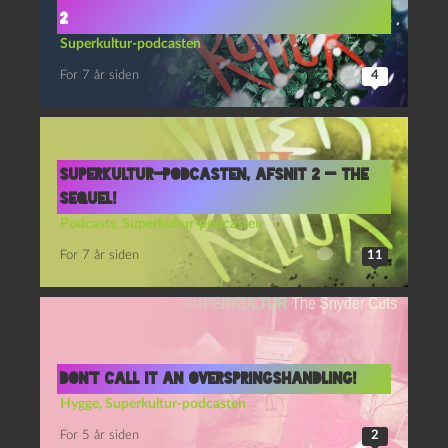
2
Superkultur-podcasten
For 7 år siden
4
Superkultur-podcasten, afsnit 2 — the
sequel!
Podcasts
,
Superkultur-podcasten
For 7 år siden
11
Don’t call it an overspringshandling!
Hygge
,
Superkultur-podcasten
For 5 år siden
2