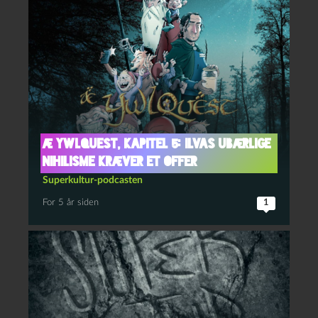
Æ YwlQuest, kapitel 5: Ilvas ubærlige
nihilisme kræver et offer
Superkultur-podcasten
For 5 år siden
1