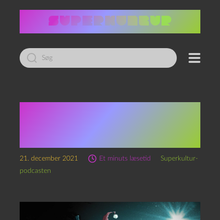
Led
efter:
Æ YwlQuest, kapitel 21:
De sidste boomeres
svedetelt
21. december 2021
Et minuts læsetid
Superkultur-
podcasten