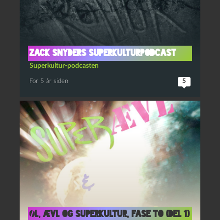
Zack Snyders Superkulturpodcast
Superkultur-podcasten
For 5 år siden
5
Øl, Ævl og Superkultur, fase to (del 1)