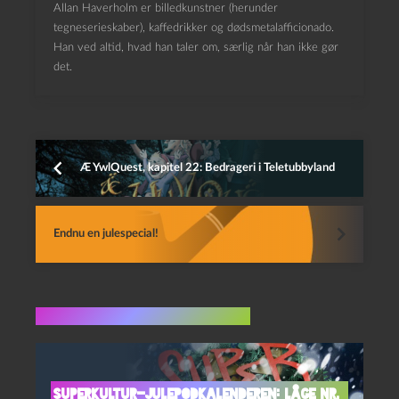
Allan Haverholm er billedkunstner (herunder
tegneserieskaber), kaffedrikker og dødsmetalafficionado.
Han ved altid, hvad han taler om, særlig når han ikke gør
det.
Æ YwlQuest, kapitel 22: Bedrageri i Teletubbyland
Endnu en julespecial!
Flere indlæg i samme dur
Superkultur-julepodkalenderen: Låge nr.