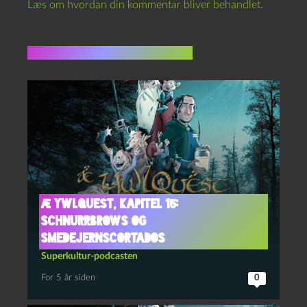
Læs om hvordan din kommentar bliver behandlet
.
Flere indlæg i samme dur
Æ YwlQuest, kapitel 15:
Schnurrbrows og
smedejernscortados
Superkultur-podcasten
For 5 år siden
0