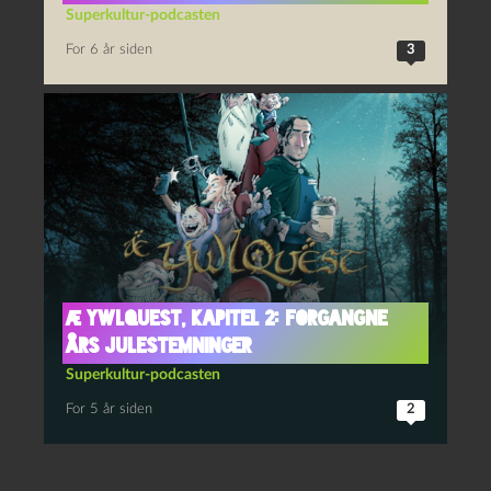
Superkultur-podcasten
For 6 år siden
3
Æ YwlQuest, kapitel 2: Forgangne
Års Julestemninger
Superkultur-podcasten
For 5 år siden
2