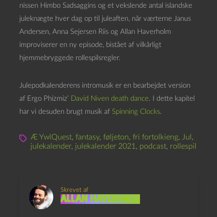
nissen Himbo Sadsaggins og et vekslende antal islandske
juleknægte hver dag op til juleaften, når værterne Janus
Andersen, Anna Sejersen Riis og Allan Haverholm
improviserer en ny episode, bistået af vilkårligt
hjemmebryggede rollespilsregler.
Julepodkalenderens intromusik er en bearbejdet version
af Ergo Phizmiz’
David Niven death dance
. I dette kapitel
har vi desuden brugt musik af
Spinning Clocks
.
Æ YwlQuest
,
fantasy
,
føljeton
,
fri fortolkieng
,
Jul
,
julekalender
,
julekalender 2021
,
podcast
,
rollespil
Skrevet af
Allan Haverholm