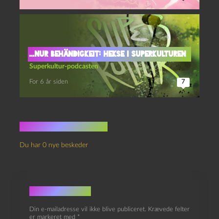
…nur Behändigkeit: Hekse i superkulturen
Superkultur-podcasten
For 6 år siden
7
Ingen kommentarer
Du har 0 nye beskeder
Skriv et svar
Din e-mailadresse vil ikke blive publiceret.
Krævede felter
er markeret med
*