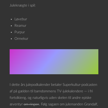
Juleknægte i spil:
Løvebur
Reamur
Purpur
Ormekur
Om Julekalenderen
2021
I dette års julepodkalender betaler Superkultur-podcasten
af på gælden til barndommens TV-julekalendere — i fri
fortolkieng, og naturligvis uden skelen til andre episke
æventyr
om ringen
. Følg sagaen om julemanden Grandalf,