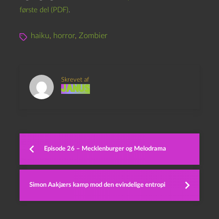
første del (PDF)
.
haiku
,
horror
,
Zombier
Skrevet af
Janus
Episode 26 – Mecklenburger og Melodrama
Simon Aakjærs kamp mod den evindelige entropi