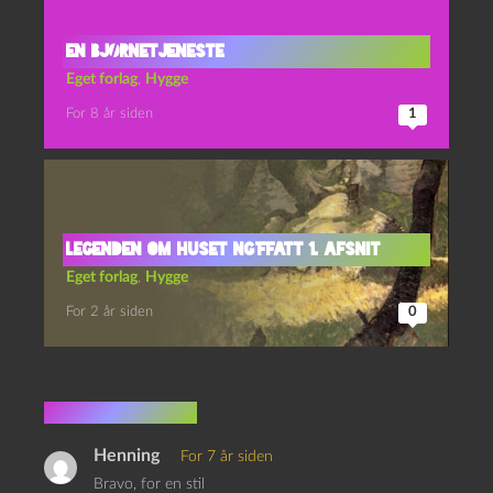
EN BJØRNETJENESTE
Eget forlag
,
Hygge
For 8 år siden
1
Legenden om Huset Ng’Ffatt 1. afsnit
Eget forlag
,
Hygge
For 2 år siden
0
3 kommentarer
Henning
For 7 år siden
Bravo, for en stil