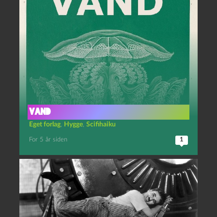
Vand
Eget forlag
,
Hygge
,
Scifihaiku
For 5 år siden
1