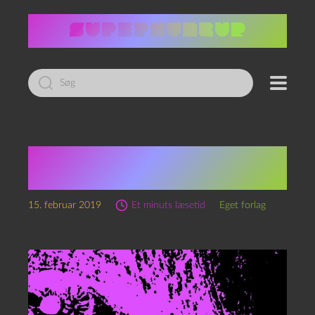
Led
efter:
Episk #zombie haiku, 1.
del
15. februar 2019
Et minuts læsetid
Eget forlag