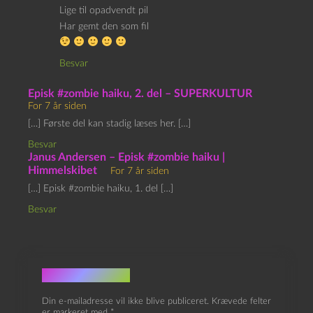
Lige til opadvendt pil
Har gemt den som fil
Besvar
Episk #zombie haiku, 2. del – SUPERKULTUR
For 7 år siden
[…] Første del kan stadig læses her. […]
Besvar
Janus Andersen – Episk #zombie haiku |
Himmelskibet
For 7 år siden
[…] Episk #zombie haiku, 1. del […]
Besvar
Skriv et svar
Din e-mailadresse vil ikke blive publiceret.
Krævede felter
er markeret med
*