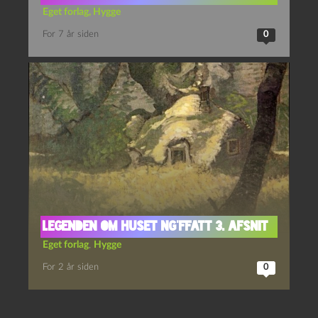
Eget forlag
,
Hygge
For 7 år siden
0
Legenden om Huset Ng’Ffatt 3. afsnit
Eget forlag
,
Hygge
For 2 år siden
0