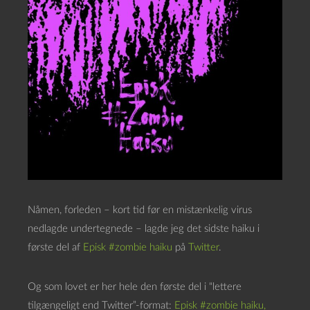
Nåmen, forleden – kort tid før en mistænkelig virus
nedlagde undertegnede – lagde jeg det sidste haiku i
første del af
Episk #zombie haiku
på
Twitter
.
Og som lovet er her hele den første del i “lettere
tilgængeligt end Twitter”-format:
Episk #zombie haiku,