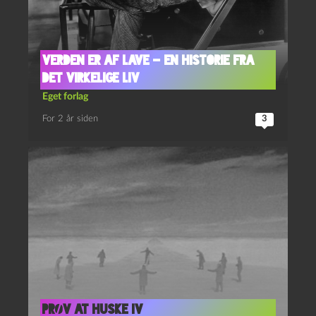
Verden er af lave – en historie fra
det virkelige liv
Eget forlag
For 2 år siden
3
Prøv at huske IV