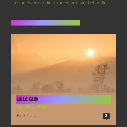
Læs om hvordan din kommentar bliver behandlet
.
Flere indlæg i samme dur
Lille gud
Eget forlag
,
Hygge
For 8 år siden
2