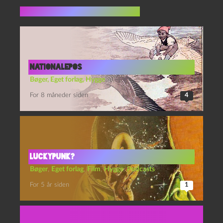
Flere indlæg i samme dur
nationalepos
Bøger
,
Eget forlag
,
Hygge
For 8 måneder siden
4
Luckypunk?
Bøger
,
Eget forlag
,
Film
,
Hygge
,
Podcasts
For 5 år siden
1