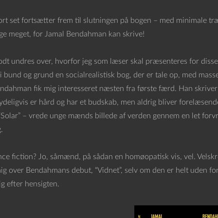
ort set fortsætter frem til slutningen på bogen – med minimale tr
lige meget, for Jamal Bendahman kan skrive!
odt undres over, hvorfor jeg som læser skal præsenteres for disse
 i bund og grund en socialrealistisk bog, der er tale op, med mas
endahman fik mig interesseret næsten fra første færd. Han skriver
tydeligvis er hård og har et budskab, men aldrig bliver forelæsen
“Solar” – vrede unge mænds billede af verden gennem en let forvre
.
e fiction? Jo, såmænd, på sådan en homøopatisk vis, vel. Velskreve
mig over Bendahmans debut, “Vidnet”, selv om den er helt uden fo
ig efter hensigten.