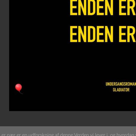
er nær er en udforskning af denne Verden vi lever i, og hvordan vi