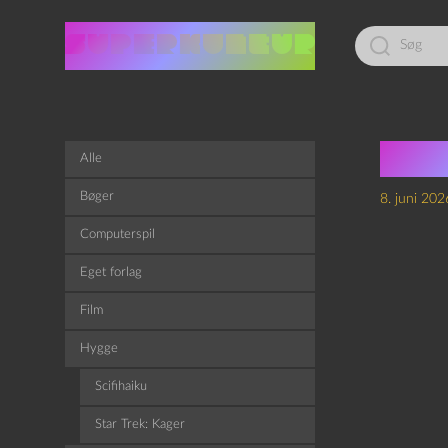
Led
efter:
End
Alle
Bøger
8. juni 202
Computerspil
Eget forlag
Film
Hygge
Scifihaiku
Star Trek: Kager