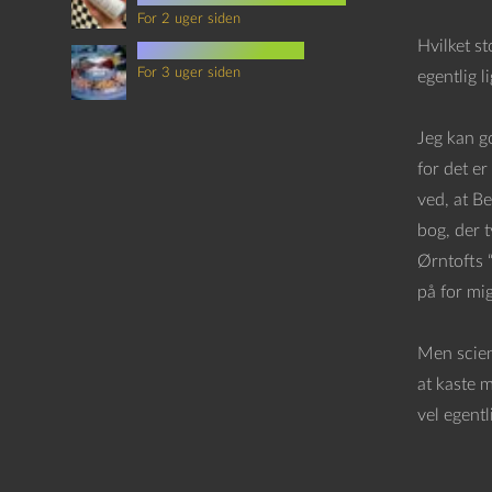
For 2 uger siden
Hvilket st
mad i science fiction
For 3 uger siden
egentlig 
Jeg kan g
for det er
ved, at B
bog, der 
Ørntofts 
på for mig
Men scienc
at kaste 
vel egentl