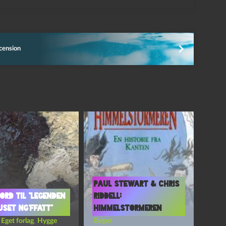
cension
Paul Stewart & Chris
ord til “Legenden
Riddell:
set Ng’Ffatt”
Himmelstormeren
,
Eget forlag
,
Hygge
Bøger