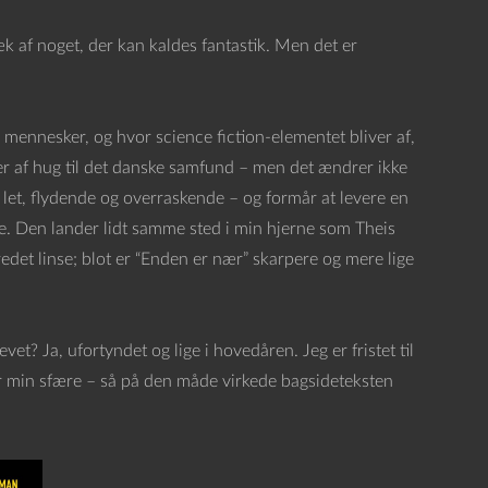
æk af noget, der kan kaldes fantastik. Men det er
 mennesker, og hvor science fiction-elementet bliver af,
ser af hug til det danske samfund – men det ændrer ikke
 let, flydende og overraskende – og formår at levere en
de. Den lander lidt samme sted i min hjerne som Theis
det linse; blot er “Enden er nær” skarpere og mere lige
t? Ja, ufortyndet og lige i hovedåren. Jeg er fristet til
r min sfære – så på den måde virkede bagsideteksten