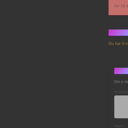
For 18 å
Ingen
Du har 0 n
Skri
Din e-ma
Kommen
Navn
*