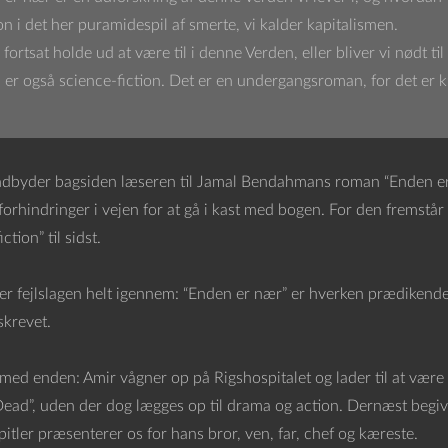
on i det her puramidespil af smerte, vi kalder kapitalismen.
 fortsat holde ud at være til i denne Verden, eller bliver vi nødt til
er også science-fiction. Det er en undergangsroman, for det er ku
ndbyder bagsiden læseren til Jamal Bendahmans roman “Enden er n
forhindringer i vejen for at gå i kast med bogen. For den fremstå
ction” til sidst.
er fejlslagen helt igennem: “Enden er nær” er hverken prædikende, 
skrevet.
 med enden: Amir vågner op på Rigshospitalet og lader til at være 
ead”, uden der dog lægges op til drama og action. Dernæst begive
itler præsenterer os for hans bror, ven, far, chef og kæreste.