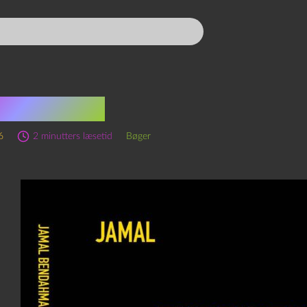
en er nær
6
2 minutters læsetid
Bøger