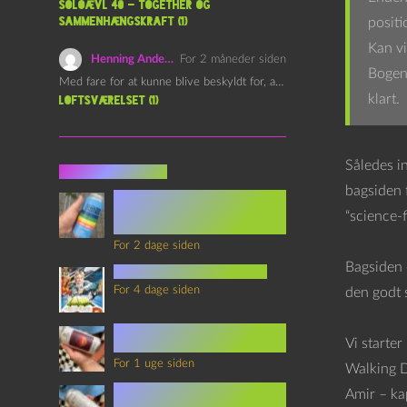
Soloævl 40 – Together og
sammenhængskraft (1)
positi
Kan vi
Henning Andersen
For 2 måneder siden
Bogen 
Med fare for at kunne blive beskyldt for, at være…
klart.
Loftsværelset (1)
Således i
Seneste indlæg
bagsiden 
Episode 360 – VHS Fast
Forward og
“science-fi
Notérgranater
For 2 dage siden
Bagsiden 
youtubes lyksaligheder
For 4 dage siden
den godt 
Sommerskole Eksamen 4 –
Vi starter
Synth Wave og Venskab
For 1 uge siden
Walking D
Sommerskole Eksamen 3 –
Amir – kap
Synth Wave og Solipsisme