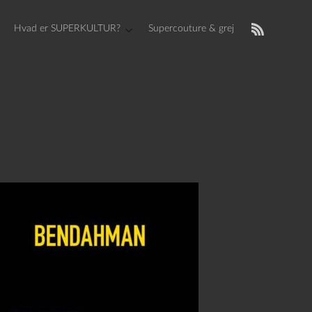
Hvad er SUPERKULTUR?
Supercouture & grej