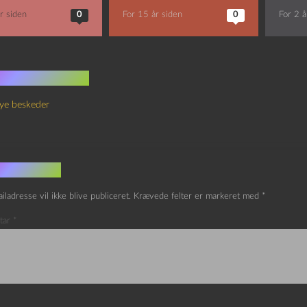
r siden
0
For 15 år siden
0
For 2 å
 kommentarer
ye beskeder
v et svar
iladresse vil ikke blive publiceret.
Krævede felter er markeret med
*
tar
*