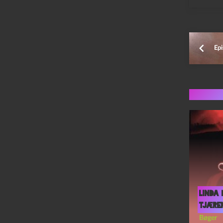
Ep
Flere 
Linda
Tjære
Bøger