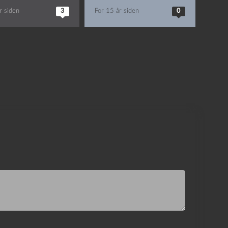
r siden
3
For 15 år siden
0