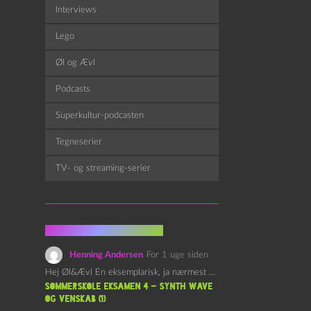
Interviews
Lego
Øl og Ævl
Podcasts
Superkultur-podcasten
Tegneserier
TV- og streaming-serier
Fra kommentarsporet
Henning Andersen
For 1 uge siden
Hej Øl&Ævl En eksemplarisk, ja nærmest yndefuld, afslutning på SOMMERSKOLEN.…
Sommerskole Eksamen 4 – Synth Wave
og Venskab (1)