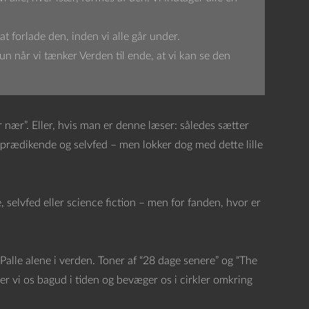
 at forlade den, inden vi alle går under.
n når vi tænker Verden til ende, at vi kan se den
ær”. Eller, hvis man er denne læser: således sætter
r prædikende og selvfed – men lokker dog med dette lille
selvfed eller science fiction – men for fanden, hvor er
Palle alene i verden. Toner af “28 dage senere” og “The
r vi os bagud i tiden og bevæger os i cirkler omkring