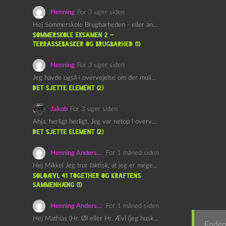
Henning
For 3 uger siden
Hej Sommerskole Brugbarheden - eller anvendeligheden - af "Øl&Ævl" er…
Sommerskole Eksamen 2 –
Terrassebasker og Brugbarhed (1)
Henning
For 3 uger siden
Jeg havde også i overvejelse om der muligvis kunne være…
det sjette element (2)
Jakob
For 3 uger siden
Ahja, herligt herligt. Jeg var netop I overvejelser om at…
det sjette element (2)
Henning Andersen
For 1 måned siden
Hej Mikkel Jeg tror faktisk, at jeg er meget enig…
Soloævl 41 Together og Kraftens
Sammenhæng (1)
Henning Andersen
For 1 måned siden
Hej Mathias (Hr. Øl eller Hr. Ævl (jeg husker ikke…
Enden 