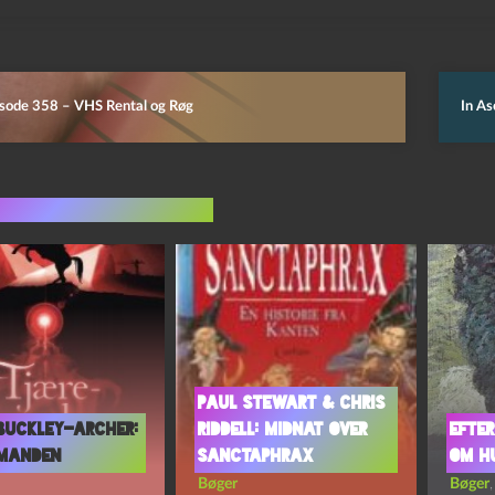
isode 358 – VHS Rental og Røg
In As
indlæg i samme dur
Paul Stewart & Chris
 Buckley-Archer:
Riddell: Midnat over
efter
manden
Sanctaphrax
om Hu
Bøger
Bøger