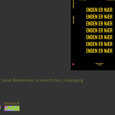
,
Jamal Bendahman
,
science fiction
,
Undergang
Skrevet af
Janus