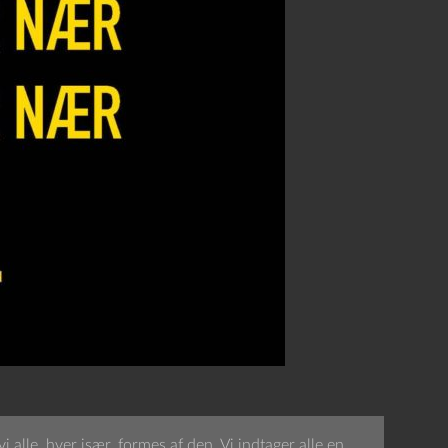
 alle, hver især, formes af den. Vi indtager alle en