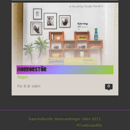
Horrorstör
Bøger
For 8 år siden
0
Superkulturelle mosevandringer siden 2011.
Privatlivspolitik