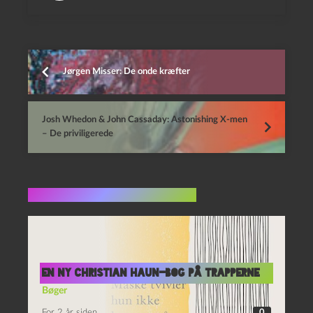
Jørgen Misser: De onde kræfter
Josh Whedon & John Cassaday: Astonishing X-men
– De priviligerede
Flere indlæg i samme dur
En ny Christian Haun-bog på trapperne
Bøger
For 2 år siden
0