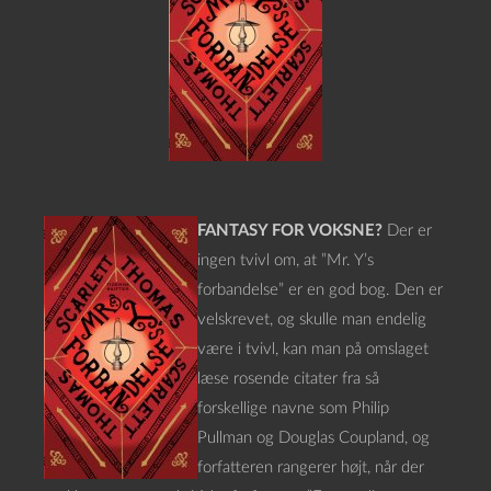
FANTASY FOR VOKSNE?
Der er
ingen tvivl om, at ”Mr. Y’s
forbandelse” er en god bog. Den er
velskrevet, og skulle man endelig
være i tvivl, kan man på omslaget
læse rosende citater fra så
forskellige navne som Philip
Pullman og Douglas Coupland, og
forfatteren rangerer højt, når der