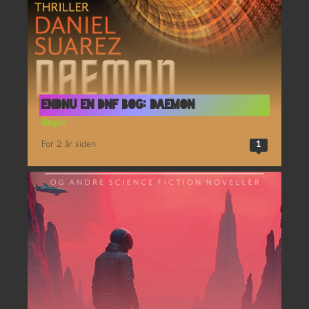
Endnu en DNF bog: Daemon
Bøger
For 2 år siden
1