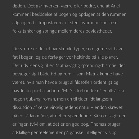
døden. Det går hverken værre eller bedre, end at Ariel
kommer i besiddelse af bogen og opdager, at den rummer
adgangen til Troposfæren, et sted, hvor man kan læse
folks tanker og springe mellem deres bevidstheder.
Desværre er der et par skumle typer, som gerne vil have
fat i bogen, og de forfølger vor heltinde på alle planer.
Det udvikler sig til en Matrix-agtig spændingshistorie, der
bevæger sig i både tid og rum – som Matrix kunne have
været, hvis man havde brugt al filosofien ordentligt og
havde droppet al action. ”Mr Y’s forbandelse” er altså ikke
nogen tjubang-roman, men en til tider lidt langsom
diskussion af selve virkelighedens natur – endda skrevet
på en sådan måde, at det er spændende. Så som sagt: der
er ingen tvivl om, at det er en god bog. Thomas bruger
adskillige genreelementer på ganske intelligent vis og