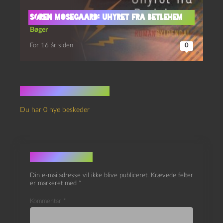
Søren Mosegaard: Uhyret fra Betlehem
Bøger
For 16 år siden
0
Ingen kommentarer
Du har 0 nye beskeder
Skriv et svar
Din e-mailadresse vil ikke blive publiceret.
Krævede felter
er markeret med
*
Kommentar
*