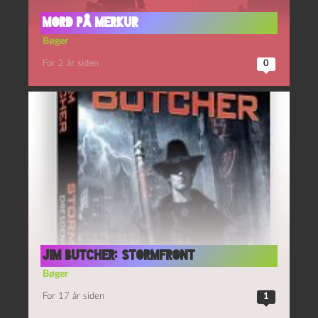
Mord på Merkur
Bøger
For 2 år siden
0
Jim Butcher: Stormfront
Bøger
For 17 år siden
1