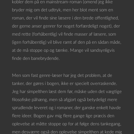
kobler dem på en mainstream-roman (omend jeg ikke
bryder mig om det udtryk, men her blot ment som en
roman, der vil finde sine læsere i den brede offentlighed,
der gerne anser genrer for noget forfærdeligt noget), der
med rette (forhåbentlig) vil finde masser af læsere, som
(igen forhåbentlig) vil blive ramt af den på en sådan måde,
at de må stoppe op og tænke. Mange vil sandsynligvis
finde den banebrydende.
Men som fast genre-læser har jeg det problem, at de
tanker, der gøres i bogen, ikke er specielt overraskende.
Jeg har simpelthen læst dem før, måske uden det vægtige
filosofiske påhæng, men så afgjort også betydeligt mere
sprudlende leveret og i romaner, der ganske enkelt havde
flere ideer. Bogen gav mig flere gange lige præcis den
oplevelse at måtte stoppe op for at følge dens tankegang,
men desværre også den oplevelse simpelthen at kede mig