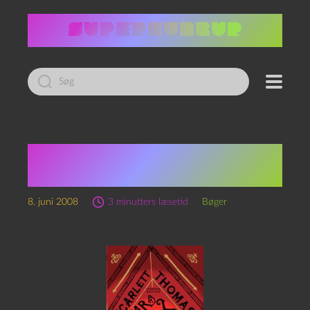
Led
efter:
Scarlett Thomas: Mr. Y’s
forbandelse
8. juni 2008
3 minutters læsetid
Bøger