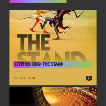
Flere indlæg i samme dur
Stephen King: The Stand
Bøger
For 15 år siden
3