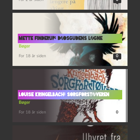
Mette Finderup: Dødsgudens løgne
Bøger
For 18 år siden
0
Louise Kringelbach: Sorgforstøveren
Bøger
For 18 år siden
0