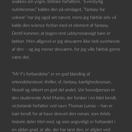
snakkes om yngre, britiske forfattere. ”Eventyrlig
nutidsroman,” kaldes den på omslaget, ”fantasy for
voksne” har jeg også set nævnt, mens jeg faktisk selv vil
kalde den science fiction med et element af fantasy.
Dertil kommer, at bogen rent udstyrsmæssigt bare er
lækker. Men alligevel er jeg desværre ikke helt overbevist
af den – og jeg mener desværre, for jeg ville faktisk gerne
være det.
”Mr Y’s forbandelse” er en god blanding af
erkendelsesteori, thriller, sf, fantasy, kærlighedsroman,
filosofi og sikkert en god del andet. Vor hovedperson er
den studerende Ariel Manto, der forsker i en lidet kendt,
victoriansk forfatter ved navn Thomas Lumas – han er
især kendt for at have skrevet den roman, som Ariels
historie deler titel med, og som angiveligt er forbandet i
en sådan grad, at alle, der har læst den, er afgået ved