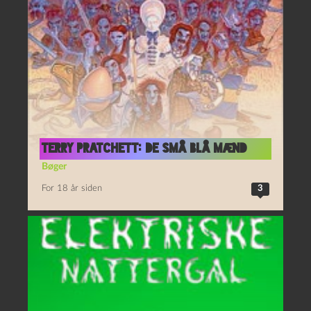
Terry Pratchett: De små blå mænd
Bøger
For 18 år siden
3