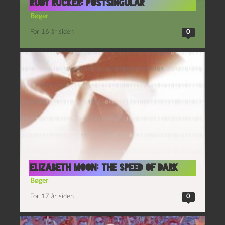
Rudy Rucker: Postsingular
Bøger
For 16 år siden
0
Elizabeth Moon: The Speed of Dark
Bøger
For 17 år siden
0