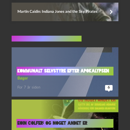
Martin Caidin: Indiana Jones and the Sky Pirates
Flere indlæg i samme dur
Kommunalt selvstyre efter apokalypsen
Bøger
For 7 år siden
6
Eoin Colfer: Og noget andet er