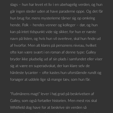
slags – hun har levet et liv i en ubehagelig verden, og hun
går ingen steder uden at have paraderne oppe. Og det får
hun brug for, mens mysterierne tårner sig op omkring
hende. Folk – hendes venner og kolleger – dør, og hun
kan på intet tidspunkt vide sig sikker, for hun er næste
navn på listen, og hvis hun vil overleve, skal hun finde ud
af hvorfor. Men alt klares på personens niveau, hvilket
ofte kan være svært i en roman af denne type: Galley
bryder ikke pludselig ud af sin plads i samfundet eller viser
sig at være en superadvokat, der kan klare selv de
hårdeste lycanter – ofte kastes hun uforstående rundt og
forsøger at uddele lige så mange tæv, som hun får.
”Fudmånens magt” lever i høj grad på beskrivelsen af
Galley, som også fortæller historien. Men mest ros skal
Whitfield dog have for at beskrive sin verden så