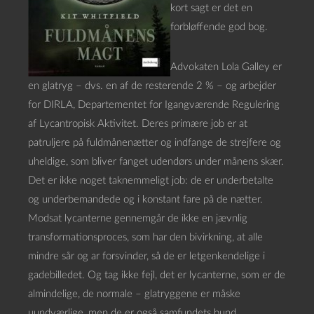
kort sagt er det en
forbløffende god bog.
Advokaten Lola Galley er
en glatryg – dvs. en af de resterende 2 % – og arbejder
for DIRLA, Departementet for Igangværende Regulering
af Lycantropisk Aktivitet. Deres primære job er at
patruljere på fuldmånenætter og indfange de strejfere og
uheldige, som bliver fanget udendørs under månens skær.
Det er ikke noget taknemmeligt job: de er underbetalte
og underbemandede og i konstant fare på de nætter.
Modsat lycanterne gennemgår de ikke en jævnlig
transformationsproces, som har den bivirkning, at alle
mindre sår og ar forsvinder, så de er letgenkendelige i
gadebilledet. Og tag ikke fejl, det er lycanterne, som er de
almindelige, de normale – glatryggene er måske
uundværlige, men de er også samfundets bund.