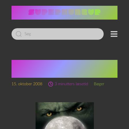
Led
efter:
Kit Whitfield:
Fuldmånens magt
15. oktober 2008
3 minutters læsetid
Bøger