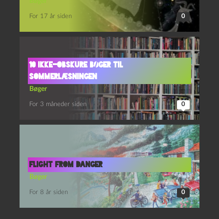
Bøger
For 17 år siden
0
10 ikke-obskure bøger til
sommerlæsningen
Bøger
For 3 måneder siden
0
Flight from Danger
Bøger
For 8 år siden
0