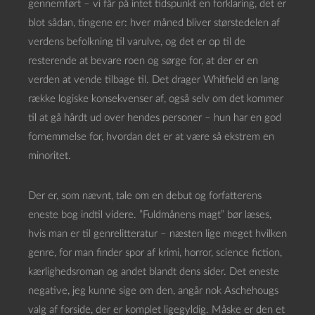
gennemført – vi får på intet tidspunkt en forklaring, det er
blot sådan, tingene er: hver måned bliver størstedelen af
verdens befolkning til varulve, og det er op til de
resterende at bevare roen og sørge for, at der er en
verden at vende tilbage til. Det drager Whitfield en lang
række logiske konsekvenser af, også selv om det kommer
til at gå hårdt ud over hendes personer – hun har en god
fornemmelse for, hvordan det er at være så ekstrem en
minoritet.
Der er, som nævnt, tale om en debut og forfatterens
eneste bog indtil videre. ”Fuldmånens magt” bør læses,
hvis man er til genrelitteratur – næsten lige meget hvilken
genre, for man finder spor af krimi, horror, science fiction,
kærlighedsroman og andet blandt dens sider. Det eneste
negative, jeg kunne sige om den, angår nok Aschehougs
valg af forside, der er komplet ligegyldig. Måske er den et