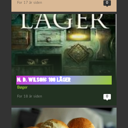
For 17 år siden
0
N. D. Wilson: 100 låger
Bøger
For 18 år siden
0