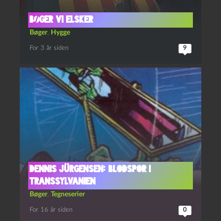
Bøger vi elsker
Bøger
,
Hygge
For 3 år siden
9
Dennis Jürgensen: Blodspor i
Transsylvanien
Bøger
,
Tegneserier
For 16 år siden
0