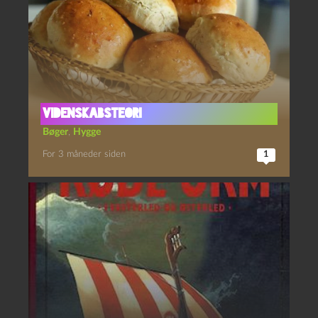
Videnskabsteori
Bøger
,
Hygge
For 3 måneder siden
1