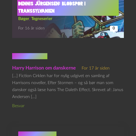
Dennis Jürgensen: Blodspor i
Transsylvanien
Bøger
,
Tegneserier
For 16 år siden
0
1 kommentar
Harry Harrison om danskerne
For 17 år siden
[…] Fiction Cirklen har for nylig udgivet en samling af
Harrisons noveller, Efter Stormen – og så bør man som
dansker også læse hans The Daleth Effect. Skrevet af: Janus
Andersen […]
Besvar
Skriv et svar