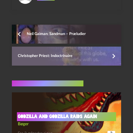
Neil Gaiman: Sandman – Præludier
Christopher Priest: Indoctrinaire
Flere indlæg i samme dur
Godzilla and Godzilla Raids Again
Bøger