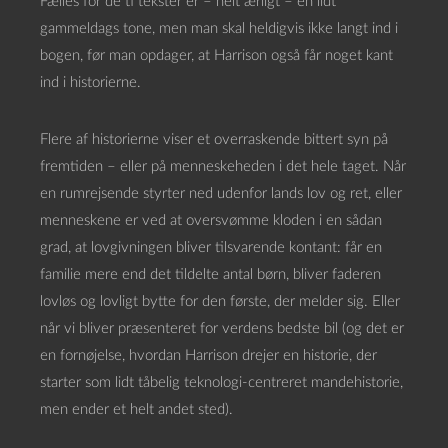
Fælles for de ti tekster er – helt ærligt – en lidt
gammeldags tone, men man skal heldigvis ikke langt ind i
bogen, før man opdager, at Harrison også får noget kant
ind i historierne.
Flere af historierne viser et overraskende bittert syn på
fremtiden – eller på menneskeheden i det hele taget. Når
en rumrejsende styrter ned udenfor lands lov og ret, eller
menneskene er ved at oversvømme kloden i en sådan
grad, at lovgivningen bliver tilsvarende kontant: får en
familie mere end det tildelte antal børn, bliver faderen
lovløs og lovligt bytte for den første, der melder sig. Eller
når vi bliver præsenteret for verdens bedste bil (og det er
en fornøjelse, hvordan Harrison drejer en historie, der
starter som lidt tåbelig teknologi-centreret mandehistorie,
men ender et helt andet sted).