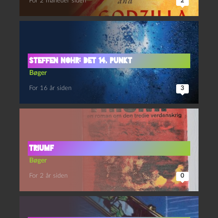
For 2 måneder siden
2
Steffen Nohr: Det 14. punkt
Bøger
For 16 år siden
3
Triumf
Bøger
For 2 år siden
0