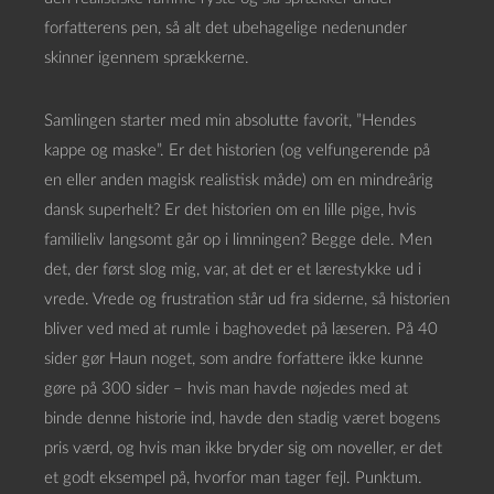
forfatterens pen, så alt det ubehagelige nedenunder
skinner igennem sprækkerne.
Samlingen starter med min absolutte favorit, ”Hendes
kappe og maske”. Er det historien (og velfungerende på
en eller anden magisk realistisk måde) om en mindreårig
dansk superhelt? Er det historien om en lille pige, hvis
familieliv langsomt går op i limningen? Begge dele. Men
det, der først slog mig, var, at det er et lærestykke ud i
vrede. Vrede og frustration står ud fra siderne, så historien
bliver ved med at rumle i baghovedet på læseren. På 40
sider gør Haun noget, som andre forfattere ikke kunne
gøre på 300 sider – hvis man havde nøjedes med at
binde denne historie ind, havde den stadig været bogens
pris værd, og hvis man ikke bryder sig om noveller, er det
et godt eksempel på, hvorfor man tager fejl. Punktum.