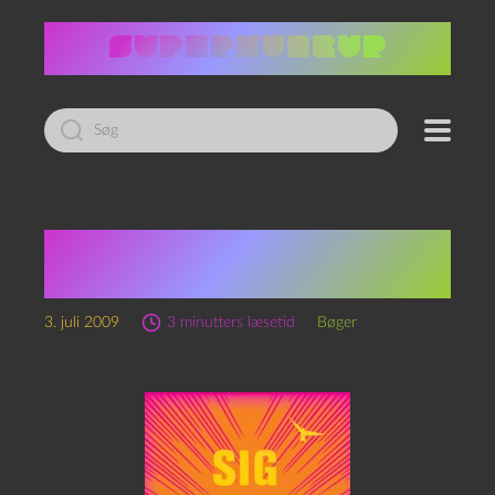
Led
efter:
Christian Haun: Sig
farvel til dig selv
3. juli 2009
3 minutters læsetid
Bøger