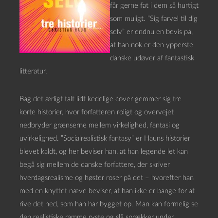
får gerne fat i dem så hurtigt
som muligt. ”Sig farvel til dig
selv” er endnu en bevis på,
at han nok er den ypperste
danske udøver af fantastisk
litteratur.
Bag det ærligt talt lidt kedelige cover gemmer sig tre
korte historier, hvor forfatteren roligt og overvejet
nedbryder grænserne mellem virkelighed, fantasi og
uvirkelighed. ”Socialrealistisk fantasy” er Hauns historier
blevet kaldt, og her beviser han, at han legende let kan
begå sig mellem de danske forfattere, der skriver
hverdagsrealisme og høster roser på det – hvorefter han
med en knyttet næve beviser, at han ikke er bange for at
rive det ned, som han har bygget op. Man kan formelig se
den realistiske ramme ryste og slå sprækker under