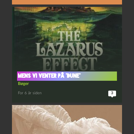
Mens vi venter på “Dune”
Bøger
For 6 år siden
3