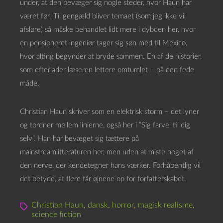
under, at den bevæger sig nogle steder, hvor Haun har
været før. Til gengæld bliver temaet (som jeg ikke vil
afsløre) så måske behandlet lidt mere i dybden her, hvor
en pensioneret ingeniør tager sig søn med til Mexico,
hvor alting begynder at bryde sammen. En af de historier,
som efterlader læseren lettere omtumlet – på den fede
måde.
Christian Haun skriver som en elektrisk storm – det lyner
og tordner mellem linierne, også her i ”Sig farvel til dig
selv”. Han har bevæget sig tættere på
mainstreamlitteraturen her, men uden at miste noget af
den nerve, der kendetegner hans værker. Forhåbentlig vil
det betyde, at flere får øjnene op for forfatterskabet.
Christian Haun
,
dansk
,
horror
,
magisk realisme
,
science fiction