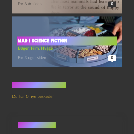
For 8 år siden
0
mad i science fiction
Bøger
,
Film
,
Hygge
For 3 uger siden
0
Ingen kommentarer
Du har 0 nye beskeder
Skriv et svar