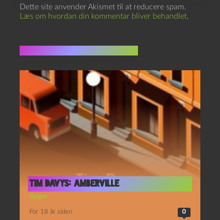
Dette site anvender Akismet til at reducere spam.
Læs om hvordan din kommentar bliver behandlet
.
Flere indlæg i samme dur
Tim Davys: Amberville
Bøger
For 18 år siden
0