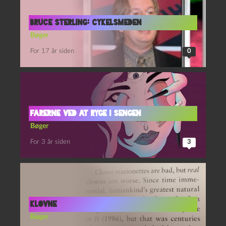
Bruce Sterling: Cykelsmeden
Bøger
For 17 år siden
0
Farerne ved at ryge i sengen
Bøger
For 3 år siden
3
Klovne
Bøger