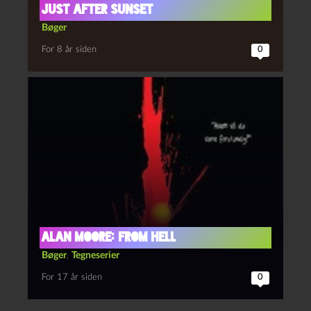
Just After Sunset
Bøger
For 8 år siden
0
Alan Moore: From Hell
Bøger
,
Tegneserier
For 17 år siden
0