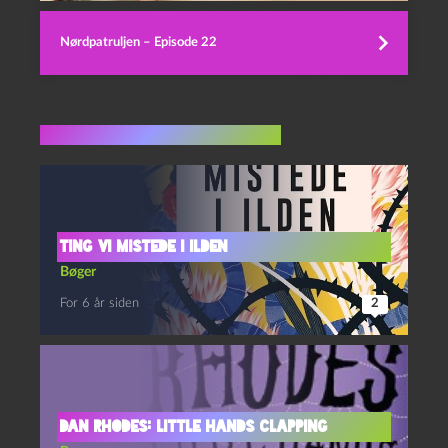
Nørdpatruljen – Episode 22
Flere indlæg i samme dur
Ting vi mistede i ilden
Bøger
For 6 år siden
2
Dan Rhodes: Little Hands Clapping