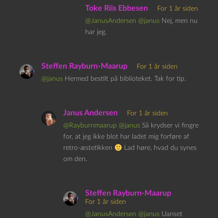
Toke Riis Ebbesen
For 1 år siden
@JanusAndersen
@janus
Nej, men nu
har jeg.
Steffen Rayburn-Maarup
For 1 år siden
@janus
Hermed bestilt på biblioteket. Tak for tip.
Janus Andersen
For 1 år siden
@Rayburnmaarup
@janus
Så krydser vi fingre
for, at jeg ikke blot har ladet mig forføre af
retro-æstetikken
Lad høre, hvad du synes
om den.
Steffen Rayburn-Maarup
For 1 år siden
@JanusAndersen
@janus
Uanset