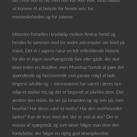
der, hvor hun er nu, men hun kan ikke vide, hvad mødet
vil komme til at betyde for hende selv, for
menneskeheden og for zoierne.
Historien fortælles i krydsklip mellem Amiras fortid og
hendes liv sammen med tre andre astronauter om bord på
zoien. Det er i sagens natur en lidt stillestående historie,
for der er ingen overhængende fare eller gåde, der skal
løses inden en deadline, men Mondrup formår at gøre det
spændende og fascinerende ved ganske roligt at lade
tingene udvikle sig – menneskene har været i deres nye
miljø et stykke tid, og det er begyndt at påvirke dem. Det
ændrer den måde, de ser på hinanden og sig selv på, men
hvorfor? Har deres vært et motiv? Har den overhovedet
tanker? Kan de leve med det, der er ved at ske? Der er
masser af spørgsmål, og som læser følger man dem den
fordybelse, der følger en rigtig god læseoplevelse.