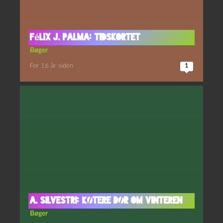
Félix J. Palma: Tidskortet
Bøger
For 16 år siden
1
A. Silvestri: Køtere dør om vinteren
Bøger