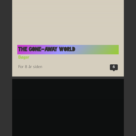
The Gone-Away World
Bøger
For 8 år siden
6