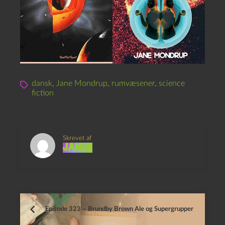
dansk
,
Jane Mondrup
,
rumvæsener
,
science
fiction
Skrevet af
Janus
Episode 323 – Brundby Brown Ale og Supergrupper