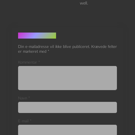
well.
Skriv et svar
Din e-mailadresse vil ikke blive publiceret.
Krævede felter
er markeret med
*
Kommentar
*
Navn
*
E-mail
*