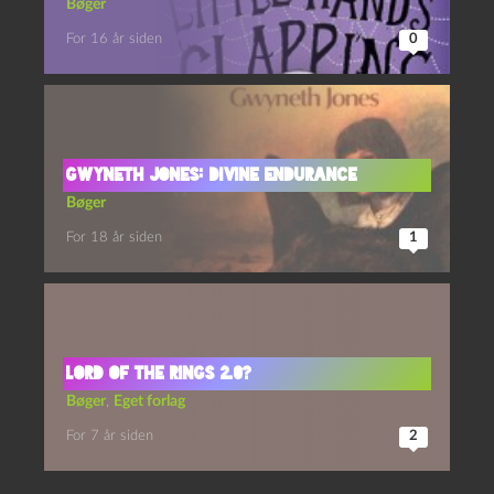
Bøger
For 16 år siden
0
Gwyneth Jones: Divine Endurance
Bøger
For 18 år siden
1
LORD OF THE RINGS 2.0?
Bøger
,
Eget forlag
For 7 år siden
2