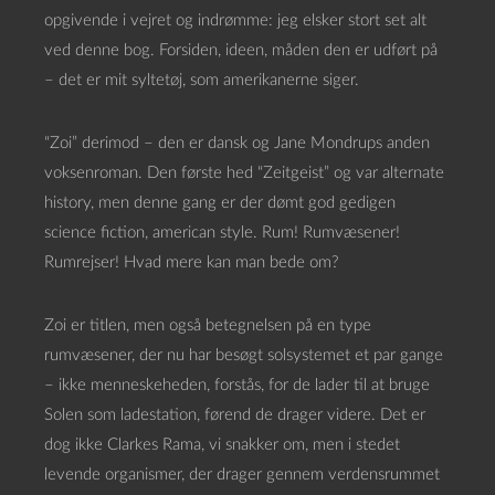
opgivende i vejret og indrømme: jeg elsker stort set alt
ved denne bog. Forsiden, ideen, måden den er udført på
– det er mit syltetøj, som amerikanerne siger.
“Zoi” derimod – den er dansk og Jane Mondrups anden
voksenroman. Den første hed “Zeitgeist” og var alternate
history, men denne gang er der dømt god gedigen
science fiction, american style. Rum! Rumvæsener!
Rumrejser! Hvad mere kan man bede om?
Zoi er titlen, men også betegnelsen på en type
rumvæsener, der nu har besøgt solsystemet et par gange
– ikke menneskeheden, forstås, for de lader til at bruge
Solen som ladestation, førend de drager videre. Det er
dog ikke Clarkes Rama, vi snakker om, men i stedet
levende organismer, der drager gennem verdensrummet