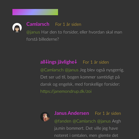
14 kommentarer
Camlarsch
For 1 år siden
@janus
Har den to forsider, eller hvordan skal man
forstå billederne?
all⸸ings jävlighe⸸
For 1 år siden
@Camlarsch
@janus
Jeg blev også nysgerrig.
Det ser ud til, bogen kommer samtidigt på
dansk og engelsk, med forskellige forsider:
https://janemondrup.dk/zoi
Janus Andersen
For 1 år siden
@fanden
@Camlarsch
@janus
Argh
ja,min bommert. Det ville jeg have
noteret i omtalen, men glemte det