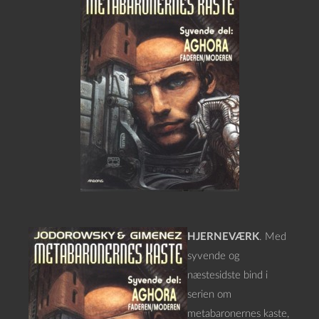
HJERNEVÆRK
. Med
syvende og
næstesidste bind i
serien om
metabaronernes kaste,