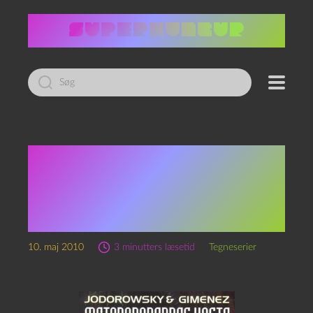
Led
efter:
Jordorowsky:
Metabaronernes Kaste –
Syvende del: Aghora,
faderen/moderen
10. maj 2010
3 minutters læsetid
Tegneserier