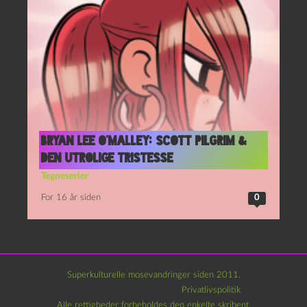
Bryan Lee O’Malley: Scott Pilgrim &
den utrolige tristesse
Tegneserier
For 16 år siden
0
Superkulturelle mosevandringer siden 2011.
Privatlivspolitik
Alle rettigheder forbeholdes den enkelte skribent.