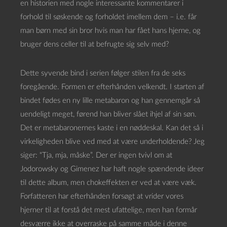
en historien med nogle interessante kommentarer i
forhold til søskende og forholdet imellem dem – i.e. får
man børn med sin bror hvis man har fået hans hjerne, og
bruger dens celler til at befrugte sig selv med?
Dette syvende bind i serien følger stilen fra de seks
foregående. Formen er efterhånden velkendt. I starten af
bindet fødes en ny lille metabaron og han gennemgår så
uendeligt meget, førend han bliver slået ihjel af sin søn.
Det er metabaronernes kaste i en nøddeskal. Kan det så i
virkeligheden blive ved med at være underholdende? Jeg
siger: “Tja, mja, måske”. Der er ingen tvivl om at
Jodorowsky og Gimenez har haft nogle spændende ideer
til dette album, men chokeffekten er ved at være væk.
Forfatteren har efterhånden forsøgt at vrider vores
hjerner til at forstå det mest ufattelige, men han formår
desværre ikke at overraske på samme måde i denne