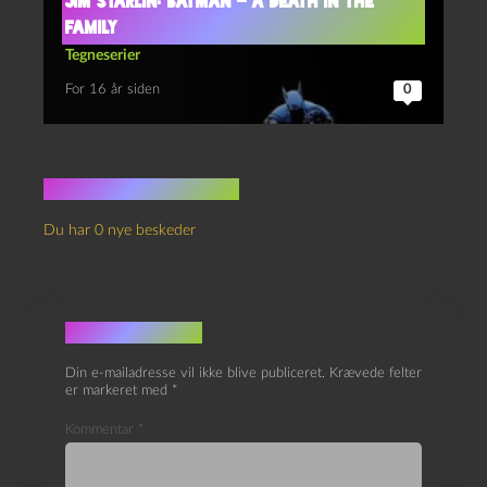
Jim Starlin: Batman – a Death in the
Family
Tegneserier
For 16 år siden
0
Ingen kommentarer
Du har 0 nye beskeder
Skriv et svar
Din e-mailadresse vil ikke blive publiceret.
Krævede felter
er markeret med
*
Kommentar
*