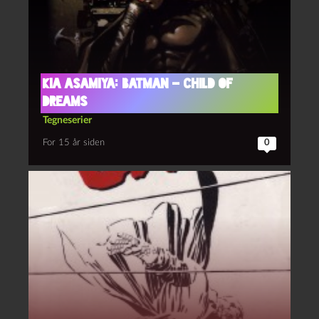
Kia Asamiya: Batman – Child of
Dreams
Tegneserier
For 15 år siden
0