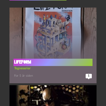
Lifeform
Tegneserier
For 5 år siden
1