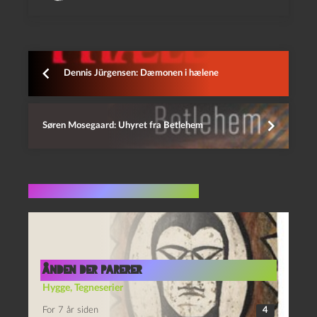
Dennis Jürgensen: Dæmonen i hælene
Søren Mosegaard: Uhyret fra Betlehem
Flere indlæg i samme dur
Ånden der parerer
Hygge
,
Tegneserier
For 7 år siden
4