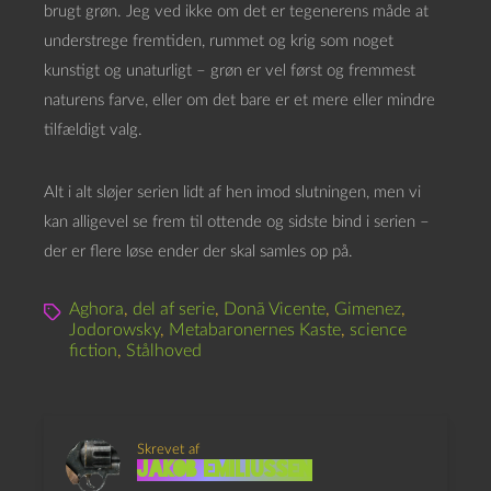
brugt grøn. Jeg ved ikke om det er tegenerens måde at
understrege fremtiden, rummet og krig som noget
kunstigt og unaturligt – grøn er vel først og fremmest
naturens farve, eller om det bare er et mere eller mindre
tilfældigt valg.
Alt i alt sløjer serien lidt af hen imod slutningen, men vi
kan alligevel se frem til ottende og sidste bind i serien –
der er flere løse ender der skal samles op på.
Aghora
,
del af serie
,
Donã Vicente
,
Gimenez
,
Jodorowsky
,
Metabaronernes Kaste
,
science
fiction
,
Stålhoved
Skrevet af
Jakob Emiliussen