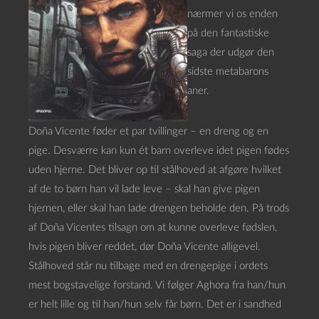
nærmer vi os enden
på den fantastiske
saga der udgør den
sidste metabarons
aner.
Doña Vicente føder et par tvillinger – en dreng og en
pige. Desværre kan kun ét barn overleve idet pigen fødes
uden hjerne. Det bliver op til stålhoved at afgøre hvilket
af de to børn han vil lade leve – skal han give pigen
hjernen, eller skal han lade drengen beholde den. På trods
af Doña Vicentes tilsagn om at kunne overleve fødslen,
hvis pigen bliver reddet, dør Doña Vicente alligevel.
Stålhoved står nu tilbage med en drengepige i ordets
mest bogstavelige forstand. Vi følger Aghora fra han/hun
er helt lille og til han/hun selv får børn. Det er i sandhed