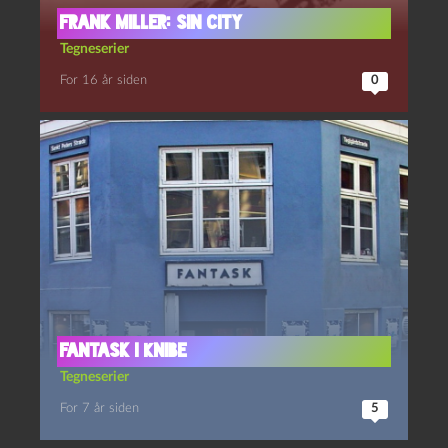
Frank Miller: Sin City
Tegneserier
For 16 år siden
0
Fantask i Knibe
Tegneserier
For 7 år siden
5