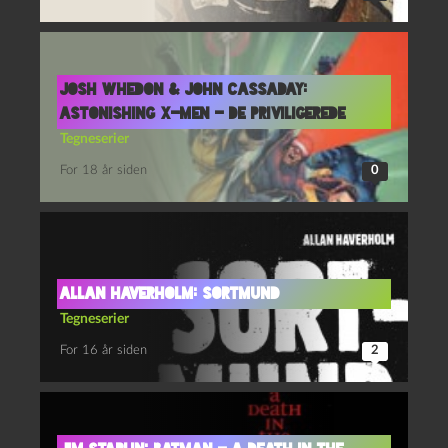
Josh Whedon & John Cassaday:
Astonishing X-men – De priviligerede
Tegneserier
For 18 år siden
0
Allan Haverholm: Sortmund
Tegneserier
For 16 år siden
2