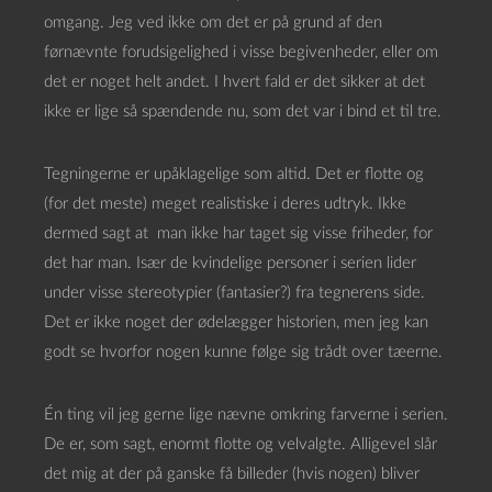
omgang. Jeg ved ikke om det er på grund af den
førnævnte forudsigelighed i visse begivenheder, eller om
det er noget helt andet. I hvert fald er det sikker at det
ikke er lige så spændende nu, som det var i bind et til tre.
Tegningerne er upåklagelige som altid. Det er flotte og
(for det meste) meget realistiske i deres udtryk. Ikke
dermed sagt at man ikke har taget sig visse friheder, for
det har man. Især de kvindelige personer i serien lider
under visse stereotypier (fantasier?) fra tegnerens side.
Det er ikke noget der ødelægger historien, men jeg kan
godt se hvorfor nogen kunne følge sig trådt over tæerne.
Én ting vil jeg gerne lige nævne omkring farverne i serien.
De er, som sagt, enormt flotte og velvalgte. Alligevel slår
det mig at der på ganske få billeder (hvis nogen) bliver