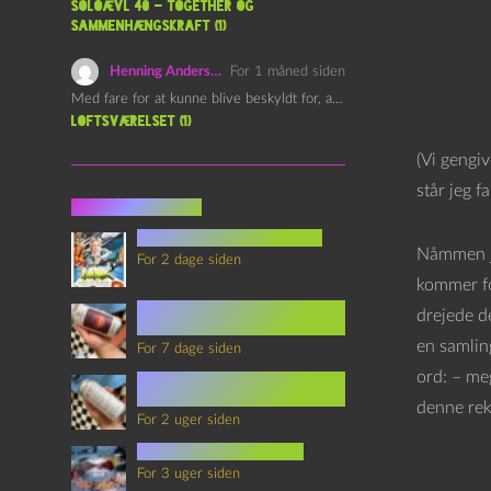
Soloævl 40 – Together og
sammenhængskraft (1)
Henning Andersen
For 1 måned siden
Med fare for at kunne blive beskyldt for, at være…
Loftsværelset (1)
(Vi gengiv
står jeg f
Seneste indlæg
youtubes lyksaligheder
Nåmmen jeg
For 2 dage siden
kommer for
Sommerskole Eksamen 4 –
drejede d
Synth Wave og Venskab
en samlin
For 7 dage siden
ord: – meg
Sommerskole Eksamen 3 –
Synth Wave og Solipsisme
denne rek
For 2 uger siden
mad i science fiction
For 3 uger siden