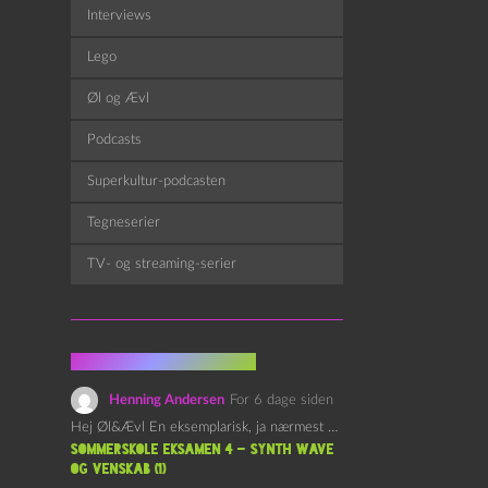
Interviews
Lego
Øl og Ævl
Podcasts
Superkultur-podcasten
Tegneserier
TV- og streaming-serier
Fra kommentarsporet
Henning Andersen
For 6 dage siden
Hej Øl&Ævl En eksemplarisk, ja nærmest yndefuld, afslutning på SOMMERSKOLEN.…
Sommerskole Eksamen 4 – Synth Wave
og Venskab (1)