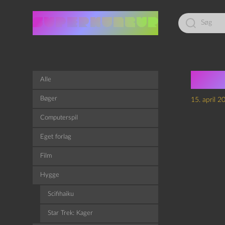
Led
efter:
Gen
Alle
Bøger
15. april 2
Computerspil
Eget forlag
Film
Hygge
Scifihaiku
Star Trek: Kager