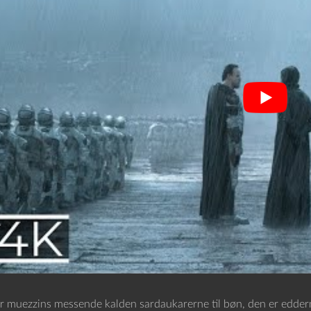
r muezzins messende kalden sardaukarerne til bøn, den er edde