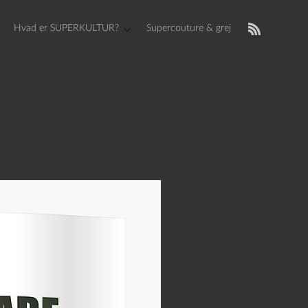
Hvad er SUPERKULTUR?
Supercouture & grej