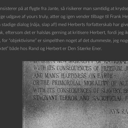
sisterer på at flygte fra Jante, så risikerer man samtidig at krydse 
ge udgave af yours truly, atter og igen vender tilbage til Frank Herb
n stadige dialog (nåja, slap af!) med Herberts forfatterskab har g
, eftersom det er halsløs gerning at kritisere Herbert, fordi jeg 
 for “objektivisme” er simpelthen noget af det dummeste, jeg nogen
ktet” både hos Rand og Herbert er Den Stærke Ener.