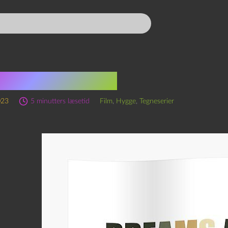
syn med “Dune”
023
5 minutters læsetid
Film
,
Hygge
,
Tegneserier