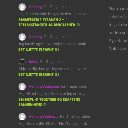
Henning
For 2 uger siden
Når man in
Hej Sommerskole Brugbarheden - eller anvendeligheden - af "Øl&Ævl" er…
sekstenåri
Sommerskole Eksamen 2 –
for, at de
Terrassebasker og Brugbarhed (1)
anden snak
Henning
For 3 uger siden
Ayn Rand,
Jeg havde også i overvejelse om der muligvis kunne være…
“fokalpun
det sjette element (2)
Jakob
For 3 uger siden
Ahja, herligt herligt. Jeg var netop I overvejelser om at…
det sjette element (2)
Henning Andersen
For 4 uger siden
Hej Mikkel Jeg tror faktisk, at jeg er meget enig…
Soloævl 41 Together og Kraftens
Sammenhæng (1)
Henning Andersen
For 1 måned siden
Hej Mathias (Hr. Øl eller Hr. Ævl (jeg husker ikke…