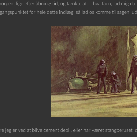
morgen, lige efter åbningstid, og tænkte at: – hva faen, lad mig da
dgangspunktet for hele dette indlæg, så lad os komme til sagen, u
jeg er ved at blive cement debil, eller har været stangberuset, d