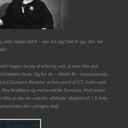
 vold! Sådan dér!!! – den ta’r jeg! Det er sgu’ det; der
lå!)
det”-bøger, da jeg af erfaring ved, at man ikke skal
liotekets favør. Og for de – sikkert få – interesserede,
rd Dunsany (fandme’ et flot navn!) af S.T. Joshi samt
raft, Ray Bradbury og merbemeldte Dunsany. Med andre
ikke at tale om ovenfor afbillede “objektivist”. [ & hele
Herbert hele den udslagne dag]