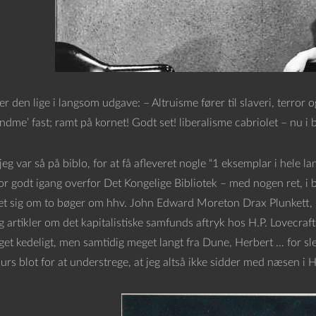
er den lige i langsom udgave: – Altruisme fører til slaveri, terror og
andme’ fast; ramt på kornet! Godt set! liberalisme cabriolet – nu i b
 var så på biblo, for at få afleveret nogle “1 eksemplar i hele lan
 godt igang overfor Det Kongelige Bibliotek – med nogen ret, i bib
et sig om to bøger om hhv. John Edward Moreton Drax Plunkett, Lo
g artikler om det kapitalistiske samfunds aftryk hos H.P. Lovec
et kedeligt, men samtidig meget langt fra Dune, Herbert … for slet 
urs blot for at understrege, at jeg altså ikke sidder med næsen i 