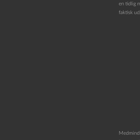
en tidlig 
faktisk u
Medmindre 