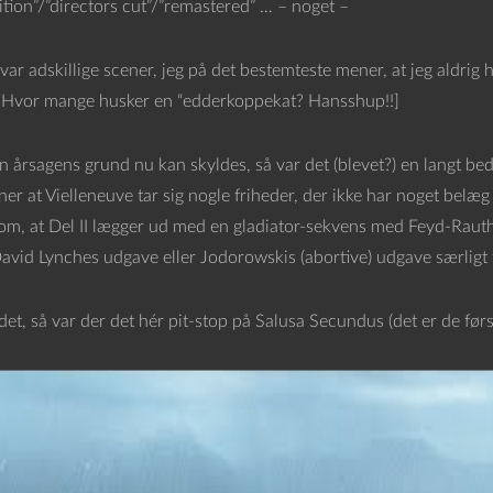
ition”/”directors cut”/”remastered” … – noget –
var adskillige scener, jeg på det bestemteste mener, at jeg aldrig h
[Hvor mange husker en “edderkoppekat? Hansshup!!]
 årsagens grund nu kan skyldes, så var det (blevet?) en langt be
ner at Vielleneuve tar sig nogle friheder, der ikke har noget belæ
om, at Del II lægger ud med en gladiator-sekvens med Feyd-Rauth
avid Lynches udgave eller Jodorowskis (abortive) udgave særligt
det, så var der det hér pit-stop på Salusa Secundus (det er de førs