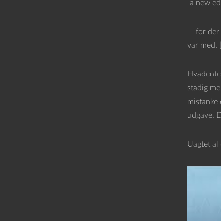
“a new ed
– for der 
var med. 
Hvadenten
stadig me
mistanke 
udgave, D
Uagtet al 