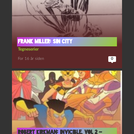
Frank Miller: Sin City
Tegneserier
For 16 år siden
0
Robert Kirkman: Invicible, vol 2 –