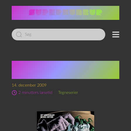
Led
efter:
Alan Moore: Batman –
The Killing Joke
14. december 2009
2 minutters læsetid
Tegneserier