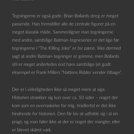
Tegningerne er også gode. Brian Bollards streg er meget
passende. Han fremstiller alle de centrale figurer på en
meget klassisk måde. Sammenligner man tegningerne
med andre, samtidige Batman-tegneserier, er det lige før
tegningerne i “The Killing Joke” er
for
pæne. Ikke dermed
sagt at andre Batman-tegninger er grimme, men Bollards
stil er
meget
anderledes end hans samtidige (et godt
eksempel er Frank Millers “Nattens Ridder vender tilbage”.
Der er i virkeligheden ikke så meget mere at sige.
Historien strækker sig kun over ca. 50 sider – noget der
kom som en overraskelse for mig. Imidlertid er det ikke
hindrende for historien. Den får lov at udfolde sig i al sin
pragt, og man føler ikke at der er noget der mangler, eller
er blevet skåret væk.