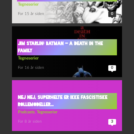
Tegneserier
For 15 år siden
0
Jim Starlin: Batman – a Death in the
Family
Tegneserier
For 16 år siden
0
Nej nej, superhelte er ikke fascistiske
rollemodeller…
Podcasts
,
Tegneserier
For 8 år siden
3