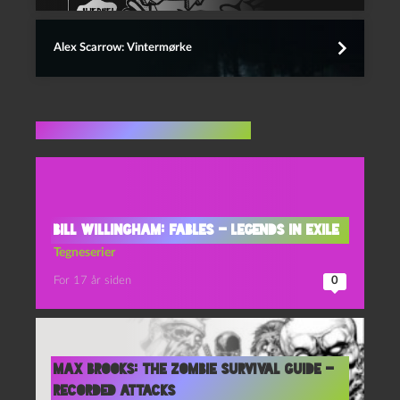
Alex Scarrow: Vintermørke
Flere indlæg i samme dur
Bill Willingham: Fables – Legends in Exile
Tegneserier
For 17 år siden
0
Max Brooks: The Zombie Survival Guide –
Recorded Attacks