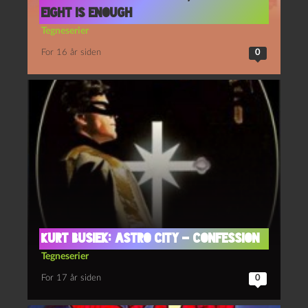
Eight is enough
Tegneserier
For 16 år siden
0
Kurt Busiek: Astro City – Confession
Tegneserier
For 17 år siden
0