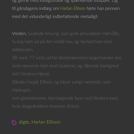
og gerne med indsigtsfulde og spændende indspark. Og
til gårsdagens indlæg om
Harlan Ellison
førte han pennen
med det vidunderligt indbefattende metadigt:
Vreden,
Gudinde besyng, som greb provotøren Harl Ellis,
Svang ham ud på det vinblå hav, og styrted ham ned,
skibbruden,
38 nord, 77 vest, ud for blodstrømmens langerhanske øer,
med næverne rejst mod Guderne, og råbende kærlighed
ind i Verdens Hjerte.
Således forgår Ellison, og bliver varigt værende, som
Harlequin,
som glasdæmoner, hjemsøgende byer ved Verdens kant,
hvor dragedræbere kommer til kort.
digte
,
Harlan Ellison