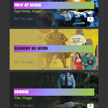
Prøv at huske
Eget forlag
,
Hygge
For 7 år siden
1
Nabokov og Niven
Hygge
For 5 år siden
0
GRÆNSE
Film
,
Hygge
For 5 år siden
2