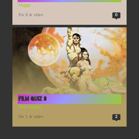
Hygge
For 8 år siden
0
Film quiz 8
Film
,
Hygge
For 1 år siden
2