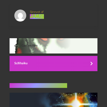
Skrevet af
Janus
Gæt en film
Scifihaiku
Flere indlæg i samme dur