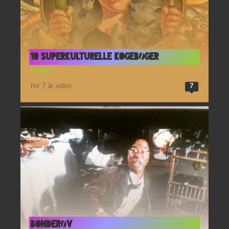
10 superkulturelle kogebøger
Hygge
For 7 år siden
7
Bonderøv