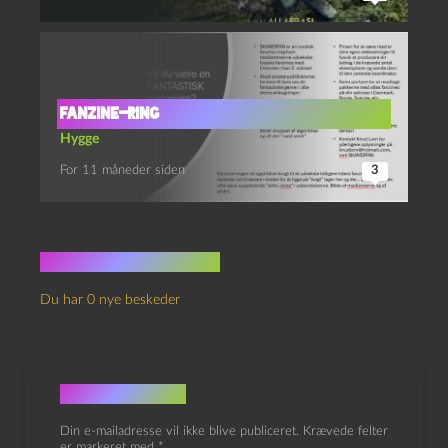
Fanzine-ring
Hygge
For 11 måneder siden
3
Ingen kommentarer
Du har 0 nye beskeder
Skriv et svar
Din e-mailadresse vil ikke blive publiceret.
Krævede felter
er markeret med
*