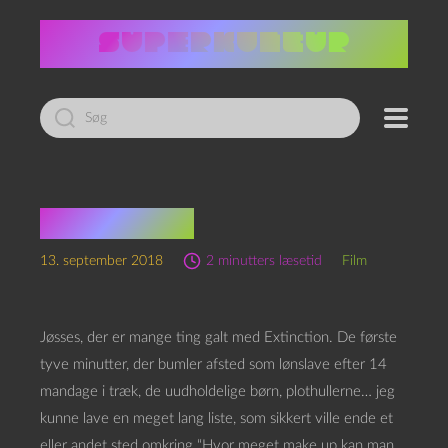
Led
efter:
Extinction
13. september 2018
2 minutters læsetid
Film
Jøsses, der er mange ting galt med Extinction. De første
tyve minutter, der bumler afsted som lønslave efter 14
mandage i træk, de uudholdelige børn, plothullerne… jeg
kunne lave en meget lang liste, som sikkert ville ende et
eller andet sted omkring “Hvor meget make up kan man