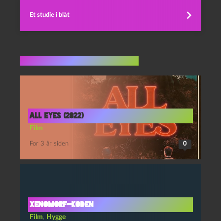
Et studie i blåt
Flere indlæg i samme dur
All eyes (2022)
Film
For 3 år siden
0
Xenomorf-koden
Film
,
Hygge