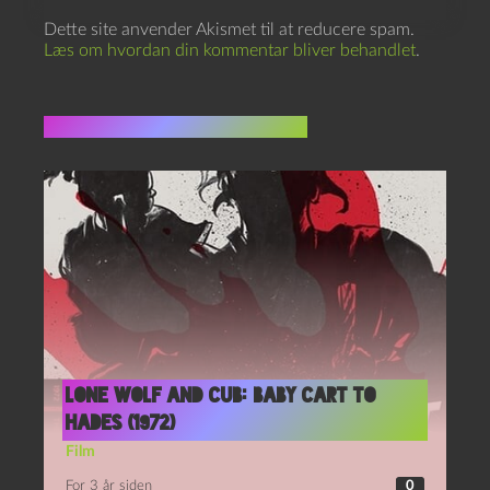
Dette site anvender Akismet til at reducere spam.
Læs om hvordan din kommentar bliver behandlet
.
Flere indlæg i samme dur
Lone wolf and cub: Baby cart to
Hades (1972)
Film
For 3 år siden
0