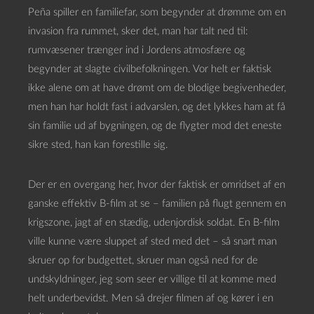
Peña spiller en familiefar, som begynder at drømme om en
invasion fra rummet, sker det, man har talt ned til:
rumvæsener trænger ind i Jordens atmosfære og
begynder at slagte civilbefolkningen. Vor helt er faktisk
ikke alene om at have drømt om de blodige begivenheder,
men han har holdt fast i advarslen, og det lykkes ham at få
sin familie ud af bygningen, og de flygter mod det eneste
sikre sted, han kan forestille sig.
Der er en overgang her, hvor der faktisk er omridset af en
ganske effektiv B-film at se – familien på flugt gennem en
krigszone, jagt af en stædig, udenjordisk soldat. En B-film
ville kunne være sluppet af sted med det – så snart man
skruer op for budgettet, skruer man også ned for de
undskyldninger, jeg som seer er villige til at komme med
helt underbevidst. Men så drejer filmen af og kører i en