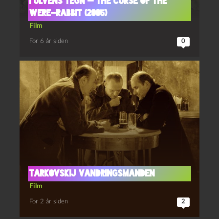
I ulvens tegn — The Curse of the
Were-Rabbit (2005)
Film
For 6 år siden
0
Tarkovskij Vandringsmanden
Film
For 2 år siden
2