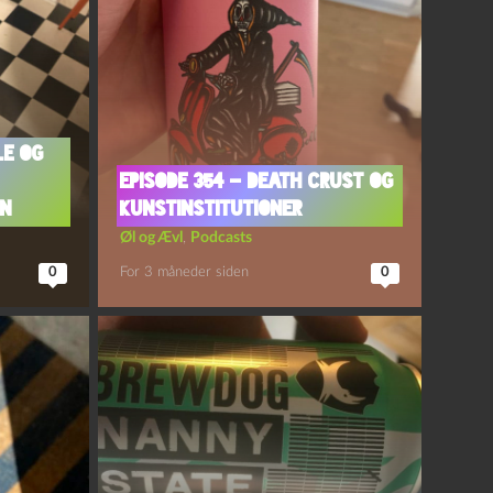
le og
Episode 354 – Death Crust og
en
Kunstinstitutioner
Øl og Ævl
,
Podcasts
0
For 3 måneder siden
0