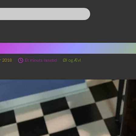
wn Eyed Girl og Ægs Form 
r 2018
Et minuts læsetid
Øl og Ævl