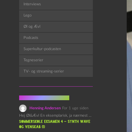
Interviews
Lego
Øl og Ævl
Podcasts
Superkultur-podcasten
Tegneserier
TV- og streaming-serier
Fra kommentarsporet
Henning Andersen
For 1 uge siden
Hej Øl&Ævl En eksemplarisk, ja nærmest yndefuld, afslutning på SOMMERSKOLEN.…
Sommerskole Eksamen 4 – Synth Wave
og Venskab (1)