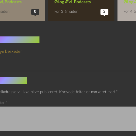
vl
,
Podcasts
Øl og Ævl
,
Podcasts
Øl og 
 siden
0
For 3 år siden
2
For 4 å
 kommentarer
ye beskeder
v et svar
iladresse vil ikke blive publiceret.
Krævede felter er markeret med
*
tar
*