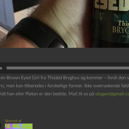
00
r en Brown Eyed Girl fra Thisted Bryghus og kommer – fordi den sm
s, men kan tilberedes i forskellige former. Ikke overraskende fal
dt han eller Platon er den bedste. Mail til os på
ologavl@gmail.
Skrevet af
Øl og Ævl