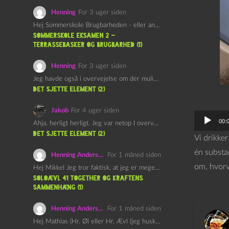
Henning
For 3 uger siden
Hej Sommerskole Brugbarheden - eller anvendeligheden - af "Øl&Ævl" er…
Sommerskole Eksamen 2 –
Terrassebasker og Brugbarhed (1)
Henning
For 3 uger siden
Jeg havde også i overvejelse om der muligvis kunne være…
det sjette element (2)
Jakob
For 4 uger siden
L
00:
Ahja, herligt herligt. Jeg var netop I overvejelser om at…
y
det sjette element (2)
Vi drikke
d
én substan
Henning Andersen
For 1 måned siden
a
om, hvorvi
Hej Mikkel Jeg tror faktisk, at jeg er meget enig…
f
Soloævl 41 Together og Kraftens
Sammenhæng (1)
s
p
Henning Andersen
For 1 måned siden
i
Hej Mathias (Hr. Øl eller Hr. Ævl (jeg husker ikke…