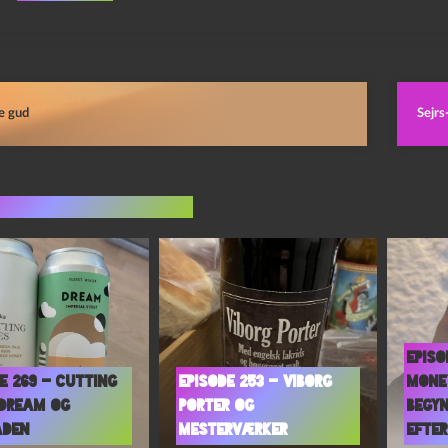
le gud
Sejrs
indlæg i samme dur
Episo
e 269 – Cutting
Episode 253 – Viborg
Mone
 Dream og
Porter og
Begy
aden
Mesterværker
Efter