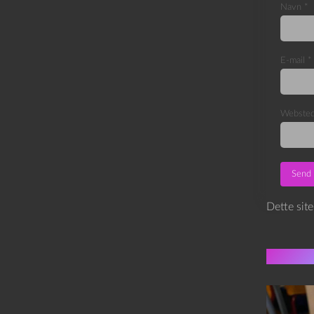
Navn
*
E-mail
*
Webste
Dette sit
Flere 