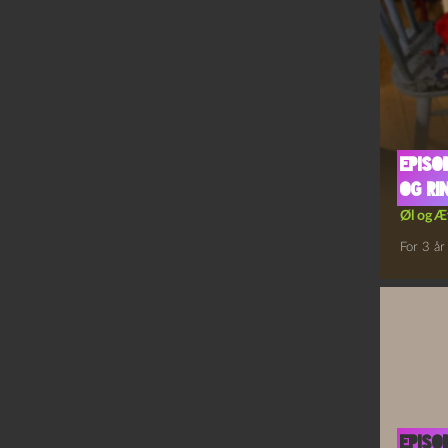
Episo
og Ri
Øl og Æ
For 3 år
Episo