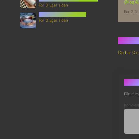
Øl og Æ
For 3 uger siden
For 2 år
mad i science fiction
For 3 uger siden
Ingen
Du har 0 n
Skri
Din e-ma
Kommen