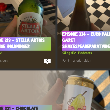
Episode 334 – Euro Pal
de 213 – Stella Artois
Gæret
nge Holdninger
Shakespeareparatvid
vl
Øl og Ævl
,
Podcasts
 siden
0
For 9 måneder siden
de 231 – Chocolate