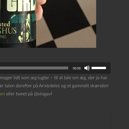
B
00:00
r
ager lidt som æg lugter – til at tale om æg, der jo har
u
der talen derefter på Aristoteles og et gammelt skænderi
g
com
eller tweet på @ologavl
o
p
/
n