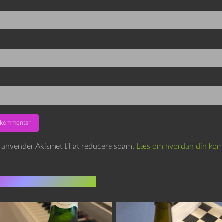
d
e anvender Akismet til at reducere spam.
Læs om hvordan din kom
indlæg i samme dur