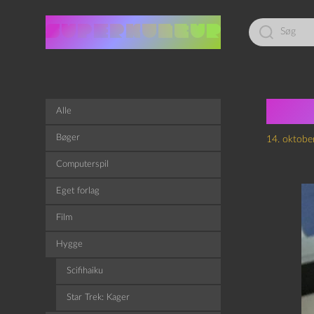
Led
efter:
Bro
Alle
Bøger
14. oktobe
Computerspil
Eget forlag
Film
Hygge
Scifihaiku
Star Trek: Kager