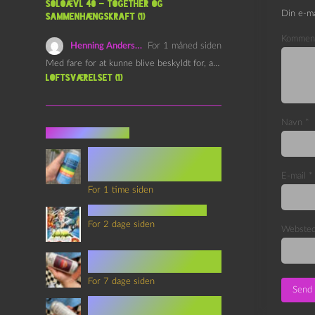
Soloævl 40 – Together og
Din e-ma
sammenhængskraft (1)
Kommen
Henning Andersen
For 1 måned siden
Med fare for at kunne blive beskyldt for, at være…
Loftsværelset (1)
Navn
*
Seneste indlæg
Episode 360 – VHS Fast
Forward og
Notérgranater
E-mail
*
For 1 time siden
youtubes lyksaligheder
For 2 dage siden
Webste
Sommerskole Eksamen 4 –
Synth Wave og Venskab
For 7 dage siden
Sommerskole Eksamen 3 –
Synth Wave og Solipsisme