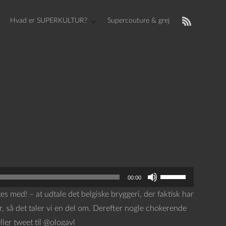
Hvad er SUPERKULTUR?
Supercouture & grej
B
00:00
r
es med! – at udtale det belgiske bryggeri, der faktisk har
u
 så det taler vi en del om. Derefter nogle chokerende
g
ller tweet til @ologavl