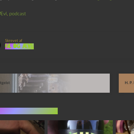
Ævl
,
podcast
Skrevet af
Øl og Ævl
tgeist
H. P.
indlæg i samme dur