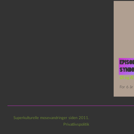
Episo
Synd
Øl og Æ
For 6 år
Superkulturelle mosevandringer siden 2011.
Privatlivspolitik