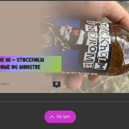
de 96 – Stockholm
rome og Monstre
vl
 siden
0
Op igen