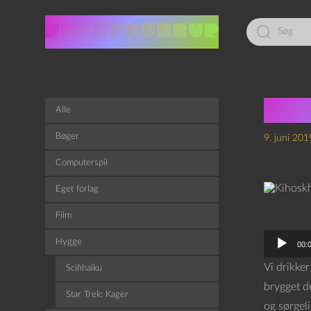
Led
efter:
Kih
Alle
Bøger
9. juni 201
Computerspil
Eget forlag
Film
L
Hygge
00:
y
Vi drikker
Scifihaiku
d
brygget d
Star Trek: Kager
a
og sørgeli