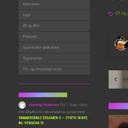
f
Interviews
s
Øl og 
Lego
p
Øl og Ævl
i
l
Podcasts
l
Superkultur-podcasten
e
r
Tegneserier
TV- og streaming-serier
Zei
Fra kommentarsporet
Flere 
Henning Andersen
For 7 dage siden
Hej Øl&Ævl En eksemplarisk, ja nærmest yndefuld, afslutning på SOMMERSKOLEN.…
Sommerskole Eksamen 4 – Synth Wave
og Venskab (1)