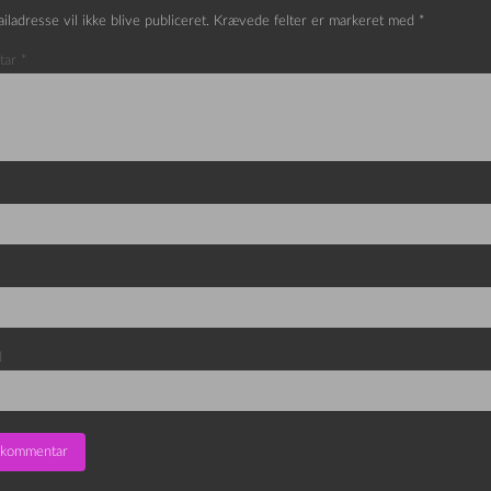
iladresse vil ikke blive publiceret.
Krævede felter er markeret med
*
tar
*
d