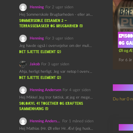
Henning
For 2 uger siden
Hej Sommerskole Brugbarheden - eller anvendeligheden - af "Øl&Ævl" er…
Sommerskole Eksamen 2 –
Terrassebasker og Brugbarhed (1)
Episod
Henning
For 3 uger siden
og Ga
Jeg havde også i overvejelse om der muligvis kunne være…
Øl og Æ
det sjette element (2)
For 6 år
Jakob
For 3 uger siden
Ahja, herligt herligt. Jeg var netop I overvejelser om at…
det sjette element (2)
Ingen
Henning Andersen
For 4 uger siden
Hej Mikkel Jeg tror faktisk, at jeg er meget enig…
Du har 0 n
Soloævl 41 Together og Kraftens
Sammenhæng (1)
Henning Andersen
For 1 måned siden
Skri
Hej Mathias (Hr. Øl eller Hr. Ævl (jeg husker ikke…