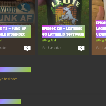
Episo
e 113 – Punk AF
Episode 135 – Leutebok
Lage
mle Bygninger
og Latterlig Software
Ueni
vl
Øl og Ævl
Øl og 
 siden
0
For 5 år siden
0
For 4 å
 kommentarer
ye beskeder
v et svar