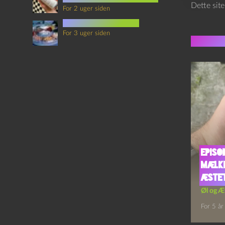
Dette sit
For 2 uger siden
mad i science fiction
For 3 uger siden
Flere 
Episo
Mælk
Æstet
Øl og Æ
For 5 år