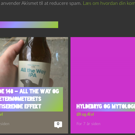
e anvender Akismet til at reducere spam.
Læs om hvordan din kom
indlæg i samme dur
de 148 – All the Way og
etermometerets
iserende Effekt
Hyldebryg og Mytolog
vl
Øl og Ævl
 siden
0
For 7 år siden