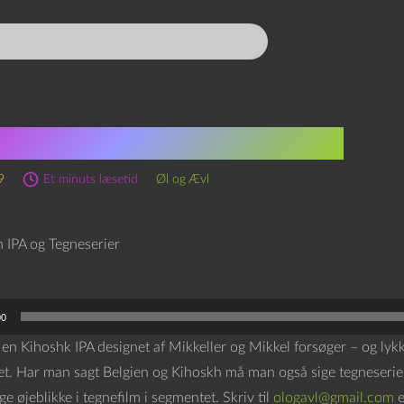
oskh IPA og Tegneserier
9
Et minuts læsetid
Øl og Ævl
00
 en Kihoshk IPA designet af Mikkeller og Mikkel forsøger – og lykk
et. Har man sagt Belgien og Kihoskh må man også sige tegneserier,
ge øjeblikke i tegnefilm i segmentet. Skriv til
ologavl@gmail.com
e