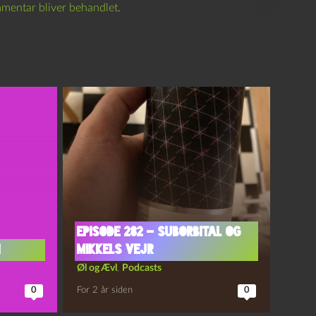
mentar bliver behandlet
.
Episode 282 – Suborbital og
i
Mikkels Vejr
Øl og Ævl
,
Podcasts
0
For 2 år siden
0