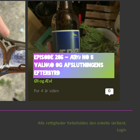
Episode 206 – Ærø No 5
Valnød og Afslutningens
Efterbyrd
Øl og Ævl
For 4 år siden
0
Alle rettigheder forbeholdes den enkelte skribent.
Login