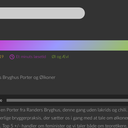
ders Bryghus Porter og Øl
019
Et minuts læsetid
Øl og Ævl
00
r en Porter fra Randers Bryghus, denne gang uden lakrids og chil
erlige bryggerpraksis, der sætter os i gang med at tale om ølkone
. Top 5 +/- handler om feminister og vi taler både om teoretikere,