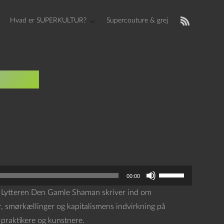
Hvad er SUPERKULTUR?
Supercouture & grej
koner
B
00:00
r
i. Lytteren Den Gamle Shaman skriver ind om
u
r, smørkællinger og kapitalismens indvirkning på
g
 praktikere og kunstnere.