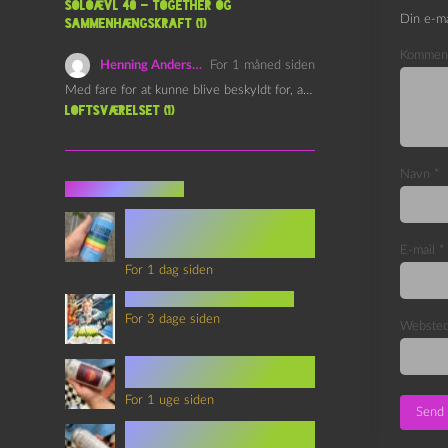
Soloævl 40 – Together og
Din e-ma
sammenhængskraft (1)
Kommen
Henning Andersen
For 1 måned siden
Med fare for at kunne blive beskyldt for, at være…
Loftsværelset (1)
Navn
*
Seneste indlæg
Episode 360 – VHS Fast
Forward og
Notérgranater
E-mail
*
For 1 dag siden
youtubes lyksaligheder
For 3 dage siden
Webste
Sommerskole Eksamen 4 –
Synth Wave og Venskab
For 1 uge siden
Sommerskole Eksamen 3 –
Synth Wave og Solipsisme