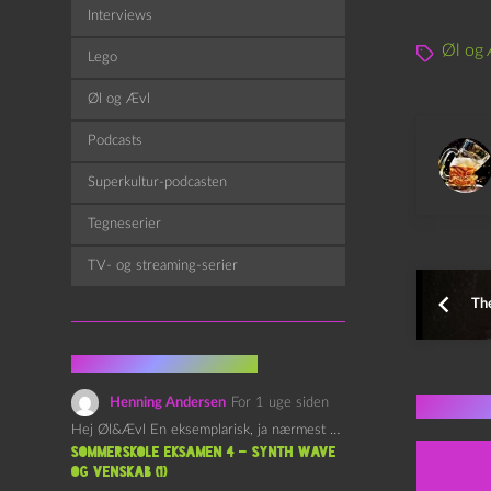
f
Interviews
s
Øl og 
Lego
p
Øl og Ævl
i
l
Podcasts
l
Superkultur-podcasten
e
r
Tegneserier
TV- og streaming-serier
Th
Fra kommentarsporet
Flere 
Henning Andersen
For 1 uge siden
Hej Øl&Ævl En eksemplarisk, ja nærmest yndefuld, afslutning på SOMMERSKOLEN.…
Sommerskole Eksamen 4 – Synth Wave
og Venskab (1)