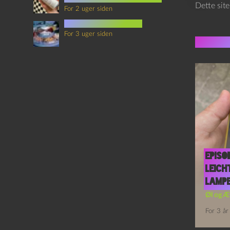
Dette sit
For 2 uger siden
mad i science fiction
For 3 uger siden
Flere 
Episo
Leich
Lamp
Øl og Æ
For 3 år