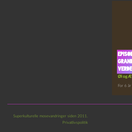
Episo
Grand
Verd
Øl og Æ
For 6 år
Superkulturelle mosevandringer siden 2011.
Privatlivspolitik