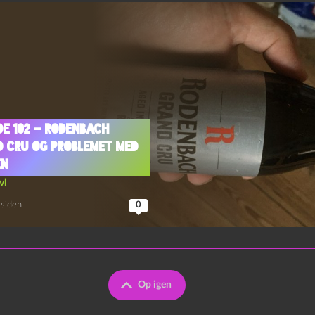
de 102 – Rodenbach
 Cru og Problemet Med
en
vl
 siden
0
Op igen