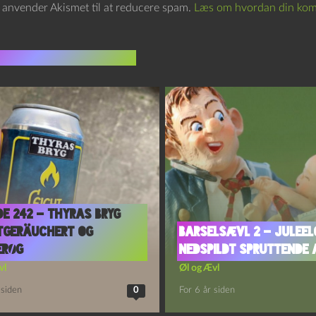
e anvender Akismet til at reducere spam.
Læs om hvordan din kom
indlæg i samme dur
de 242 – Thyras Bryg
tgeräuchert og
Barselsævl 2 – Juleel
erøg
Nedspildt spruttende 
vl
Øl og Ævl
 siden
0
For 6 år siden