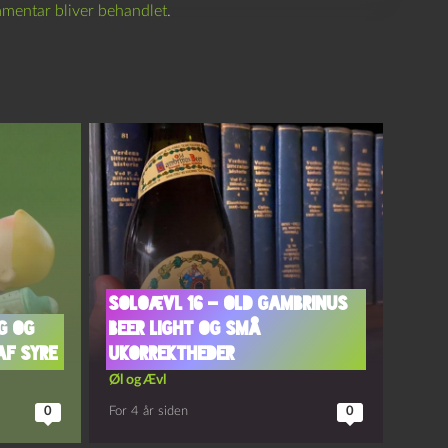
mentar bliver behandlet
.
Soloævl 16 – Old Gambrinus
g og
Beer Light og Små
af syre
Ukorrektheder
Øl og Ævl
0
For 4 år siden
0