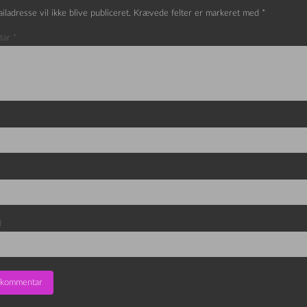
iladresse vil ikke blive publiceret.
Krævede felter er markeret med
*
tar
*
d