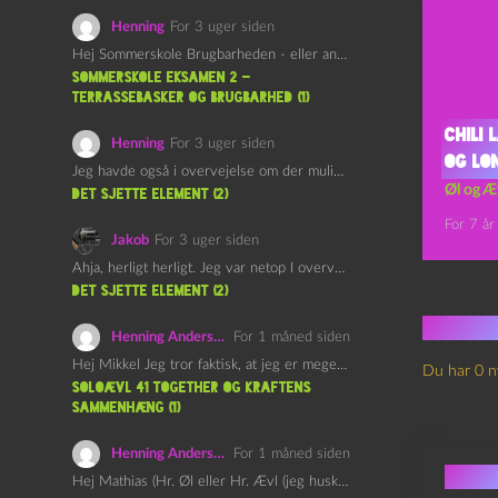
Henning
For 3 uger siden
Hej Sommerskole Brugbarheden - eller anvendeligheden - af "Øl&Ævl" er…
Sommerskole Eksamen 2 –
Terrassebasker og Brugbarhed (1)
Chili 
Henning
For 3 uger siden
og Lo
Jeg havde også i overvejelse om der muligvis kunne være…
Øl og Æ
det sjette element (2)
For 7 år
Jakob
For 3 uger siden
Ahja, herligt herligt. Jeg var netop I overvejelser om at…
det sjette element (2)
Ingen
Henning Andersen
For 1 måned siden
Hej Mikkel Jeg tror faktisk, at jeg er meget enig…
Du har 0 n
Soloævl 41 Together og Kraftens
Sammenhæng (1)
Henning Andersen
For 1 måned siden
Skri
Hej Mathias (Hr. Øl eller Hr. Ævl (jeg husker ikke…