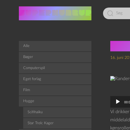
Led
efter:
Ran
Alle
Bøger
16. juni 2
Computerspil
Eget forlag
Film
L
Hygge
00:
y
Vi drikke
Scifihaiku
d
middelald
Star Trek: Kager
a
kønsroller