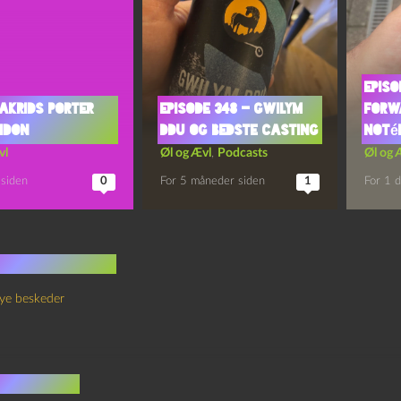
Episo
Lakrids Porter
Episode 348 – Gwilym
Forw
ndon
Ddu og Bedste Casting
Noté
vl
Øl og Ævl
,
Podcasts
Øl og 
 siden
0
For 5 måneder siden
1
For 1 d
 kommentarer
ye beskeder
v et svar