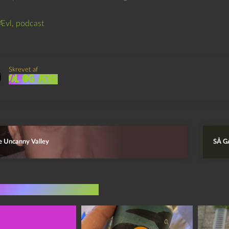
Ævl
,
podcast
Skrevet af
Øl og Ævl
e Uncanny Valley
SÅ G
indlæg i samme dur