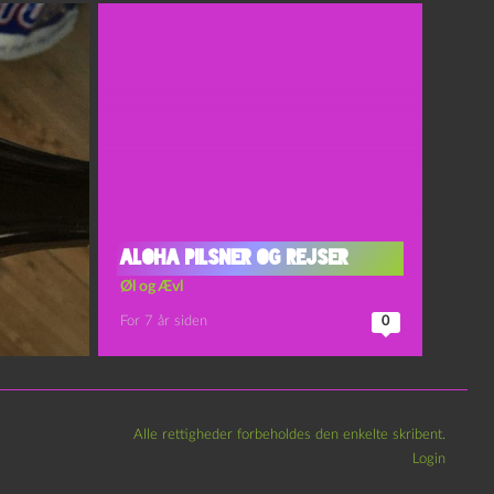
Aloha Pilsner og Rejser
Øl og Ævl
For 7 år siden
0
Alle rettigheder forbeholdes den enkelte skribent.
Login