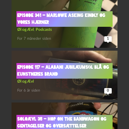
Episode 341 – Marlowe Asking Kindly og
Vores Hjerner
Øl og Ævl
,
Podcasts
For 7 måneder siden
1
Episode 117 – Alabani Jubilæumsøl Blå og
Kunstneres Brand
Øl og Ævl
For 6 år siden
0
Soloævl 35 – Hop on the Bandwagon og
Gentagelser og Oversættelser