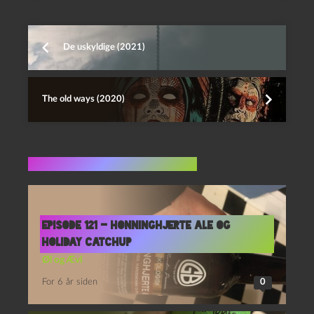
De uskyldige (2021)
The old ways (2020)
Flere indlæg i samme dur
Episode 121 – Honninghjerte Ale og
Holiday Catchup
Øl og Ævl
For 6 år siden
0