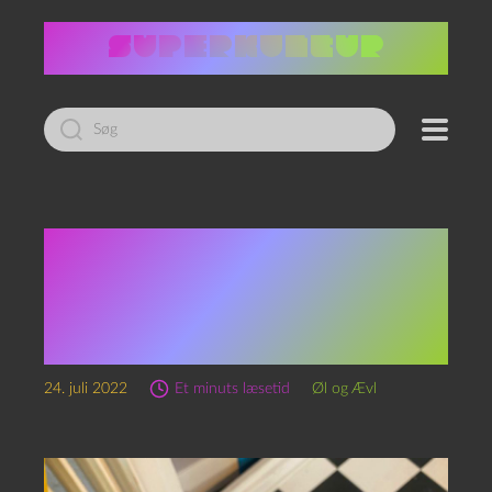
Led
efter:
Episode 186 –
Sommerskole 2022 –
Passion Pale Ale og
2000’erne
24. juli 2022
Et minuts læsetid
Øl og Ævl