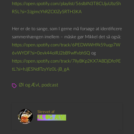
https://open.spotify.com/playlist/56slbIN3T8CUjuUbzSh
R5L?si=3JgimcYhRZCl0ZySRTH3KA
Her er de to sange, som I gerne må forsøge at identificere
sammenhængen imellem – måske gør Mikkel det så også:
https://open.spotify.com/track/6PEDWWH9k59uqp7W
6vWYDF?si=0evk44oIRJ2bB9wffvbhSQ
og
https://open.spotify.com/track/7lIyBKp2KX7ABDjDfo9E
tL?si=hJjESNdlTzyYiz0L-jB_gA
Øl og Ævl
,
podcast
Skrevet af
Øl og Ævl