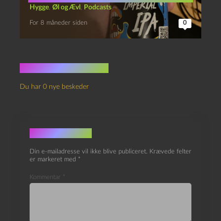
Hygge
,
Øl og Ævl
,
Podcasts
For 8 måneder siden
0
Ingen kommentarer
Du har 0 nye beskeder
Skriv et svar
Din e-mailadresse vil ikke blive publiceret.
Krævede felter
er markeret med
*
Kommentar
*