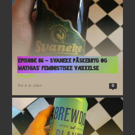
Episode 86 – Svaneke Påskebryg og
Mathias’ feministiske vækkelse
Øl og Ævl
For 6 år siden
0