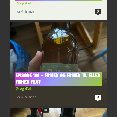
Øl og Ævl
For 4 år siden
0
Episode 180 – Frihed og Frihed Til eller
Frihed Fra?
Øl og Ævl
For 4 år siden
0