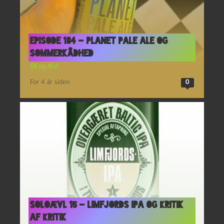
Episode 184 – Planet Pale Ale og
Sommerkådhed
Øl og Ævl
For 4 år siden
0
Soloævl 15 – Limfjords IPA og Kritik
af Kritik