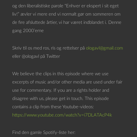
d
og den liberalistiske parole “Enhver er ekspert i sit eget
a
liv!” ævler vi mere end vi normalt gør om sommeren om
f
de fire afsluttede årtier, vi har været indblandet i. Denne
s
gang 2000’erne
p
i
Skriv til os med ros, ris og rettelser på
ologavl@gmail.com
l
eller @ologavl på Twitter
l
e
We believe the clips in this episode where we use
r
excerpts of music and/or other media are used under fair
use for commentary. If you are a rights holder and
disagree with us, please get in touch. This episode
contains a clip from these Youtube-videos:
https://www.youtube.com/watch?v=i7DLATAcP4k
Find den gamle Spotify-liste her: