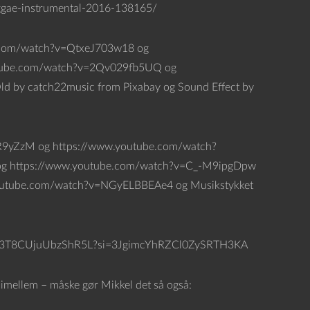
eggae-instrumental-2016-138165/
be.com/watch?v=QtxeJ703w18 og
tube.com/watch?v=2Qv029fb5UQ og
d by catch22music from Pixabay og Sound Effect by
KR9yZzM og https://www.youtube.com/watch?
g https://www.youtube.com/watch?v=C_-M9ipgDpw
outube.com/watch?v=NGyELBBEAe4 og Musikstykket
56slbIN3T8CUjuUbzShR5L?si=3JgimcYhRZCl0ZySRTH3KA
imellem – måske gør Mikkel det så også: