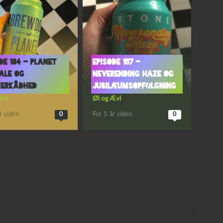
de 184 – Planet
Episode 157 –
Ale og
Neverending Haze og
erkådhed
Jubilæumsopfølgning
Ævl
Øl og Ævl
r siden
0
For 5 år siden
0