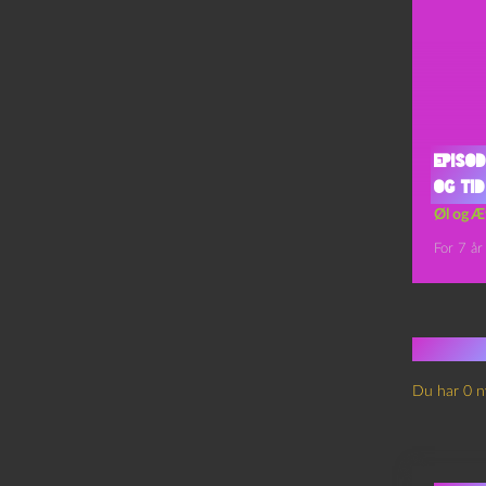
Episod
og Tid
Øl og Æ
For 7 år
Ingen
Du har 0 n