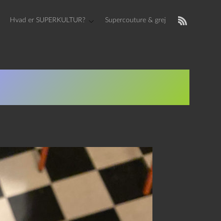
Hvad er SUPERKULTUR?
Supercouture & grej
PA og En Oscar Wilde-