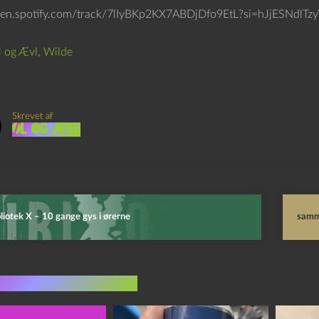
pen.spotify.com/track/7lIyBKp2KX7ABDjDfo9EtL?si=hJjESNdlTzy
 og Ævl
,
Wilde
Skrevet af
Øl og Ævl
liotek X – 10 gange gys i ørerne
samme
indlæg i samme dur