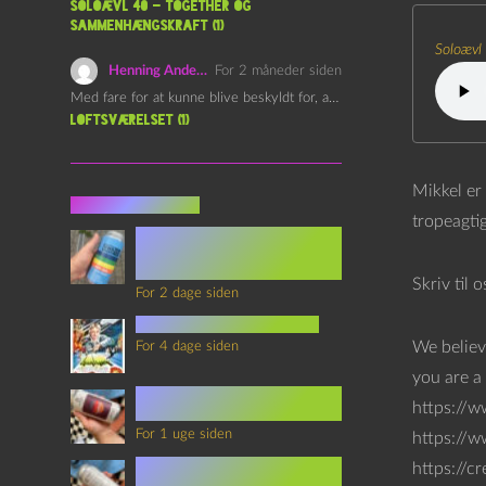
Soloævl 40 – Together og
sammenhængskraft (1)
Soloævl
Henning Andersen
For 2 måneder siden
Med fare for at kunne blive beskyldt for, at være…
Loftsværelset (1)
Mikkel er
Seneste indlæg
tropeagti
Episode 360 – VHS Fast
Forward og
Notérgranater
Skriv til 
For 2 dage siden
youtubes lyksaligheder
We believ
For 4 dage siden
you are a 
Sommerskole Eksamen 4 –
https://w
Synth Wave og Venskab
For 1 uge siden
https://
Sommerskole Eksamen 3 –
https://c
Synth Wave og Solipsisme