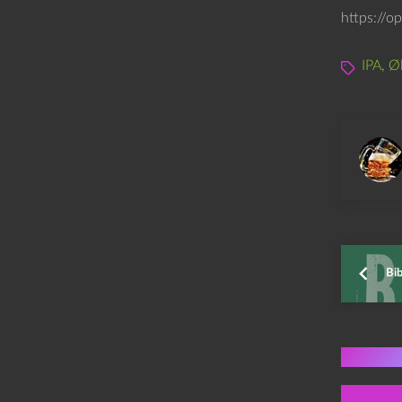
https://o
IPA
,
Øl
Bib
Flere 