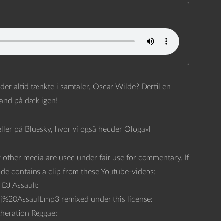
er altid tænkte i samtaler, Oscar Wilde? Dertil en
mand på dæk igen!
eller på Bluesky, hvor vi også hedder Ologavl
 other media are used under fair use for commentary. If
sode contains a clip from these Youtube-videos:
DJ Assault:
0Assault.mp3 remixed under this license:
theration Reggae: