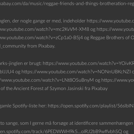
ixabay.com/da/music/reggae-friends-and-things-brotheration-r
nglen, der nogle gange er med, indeholder https://www.youtu
www.youtube.com/watch?v=mc2KvVM-XM8 og https://www.you
ww.youtube.com/watch?v=zCp1a0-B5j4 og Reggae Brothers of Ol
d_community from Pixabay.
arks-jinglen er brugt: https://www.youtube.com/watch?v=YOiv
lJJU4 og https://www.youtube.com/watch?v=NONnUBKcNZI o
://www.youtube.com/watch?v=LNt8OSuBnyM og https://www.y
of the Ancient Forest af Szymon Jasinski fra Pixabay
gamle Spotify-liste her: https://open.spotify.com/playlist/
 to sange, som I gerne må forsøge at identificere sammenhængen 
open.spotify.com/track/6PEDWWH9k5…oIRJ2bB9wffvbhSQ og