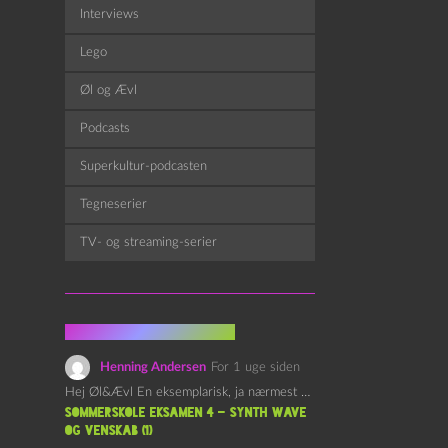
Interviews
Lego
Øl og Ævl
Podcasts
Superkultur-podcasten
Tegneserier
TV- og streaming-serier
Fra kommentarsporet
Henning Andersen
For 1 uge siden
Hej Øl&Ævl En eksemplarisk, ja nærmest yndefuld, afslutning på SOMMERSKOLEN.…
Sommerskole Eksamen 4 – Synth Wave
og Venskab (1)