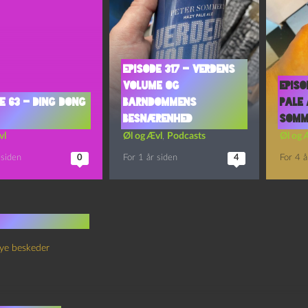
Episode 317 – Verdens
Volume og
Episo
e 63 – Ding Dong
Barndommens
Pale 
Besnærenhed
Somm
vl
Øl og Ævl
,
Podcasts
Øl og 
 siden
0
For 1 år siden
4
For 4 å
 kommentarer
ye beskeder