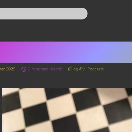
oævl 33 – Jacobsen Juicy I
tse
ber 2025
2 minutters læsetid
Øl og Ævl
,
Podcasts