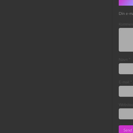
Skri
Din e-ma
Kommen
Navn
*
E-mail
*
Webste