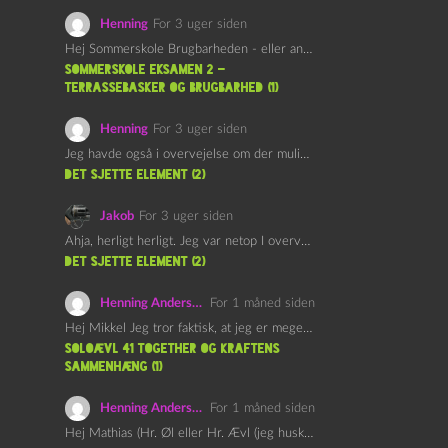
Henning
For 3 uger siden
Hej Sommerskole Brugbarheden - eller anvendeligheden - af "Øl&Ævl" er…
Sommerskole Eksamen 2 –
Terrassebasker og Brugbarhed (1)
Henning
For 3 uger siden
Jeg havde også i overvejelse om der muligvis kunne være…
det sjette element (2)
Jakob
For 3 uger siden
Ahja, herligt herligt. Jeg var netop I overvejelser om at…
det sjette element (2)
Henning Andersen
For 1 måned siden
Hej Mikkel Jeg tror faktisk, at jeg er meget enig…
Soloævl 41 Together og Kraftens
Sammenhæng (1)
Henning Andersen
For 1 måned siden
Hej Mathias (Hr. Øl eller Hr. Ævl (jeg husker ikke…