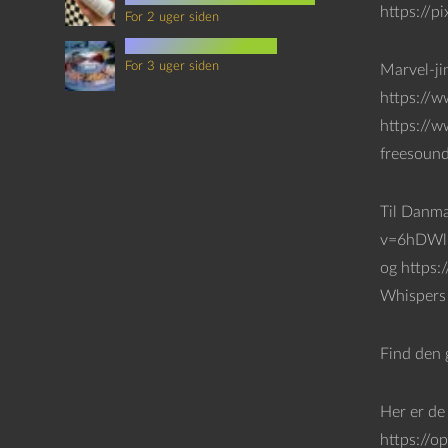
https://p
For 2 uger siden
mad i science fiction
For 3 uger siden
Marvel-ji
https://
https://w
freesoun
Til Danm
v=6hDWlb
og https
Whispers 
Find den 
Her er de
https://