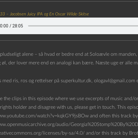
 33 – Jacobsen Juicy IPA og En Oscar Wilde-Skitse
 pludseligt alene – så hvad er bedre end at Soloævle om manden, d
g øl, der lover mere end en analogi kan bære. Næste uge er alle 
os med ris, ros og rettelser på superkultur.dk, ologavl@gmail.com 
e the clips in this episode where we use excerpts of music and/or
rights holder and disagree with us, please get in touch. This epi
ww.youtube.com/watch?v=kqkGY9jsBOw and often this track by 
www.openmusicarchive.org/audio/Georgia%20Stomp%20By%20Dj%2
reativecommons.org/licenses/by-sa/4.0/ and/or this track by Bro