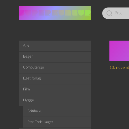
Led
efter:
Sol
Alle
Ski
Bøger
Computerspil
13. novem
Eget forlag
Film
Hygge
Scifihaiku
Star Trek: Kager