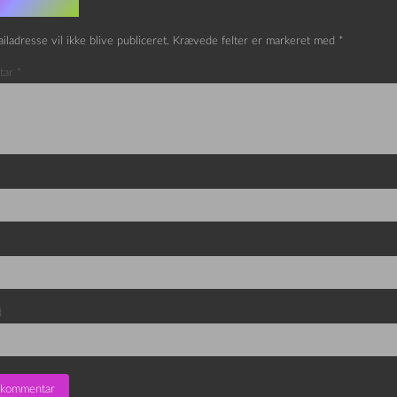
v et svar
iladresse vil ikke blive publiceret.
Krævede felter er markeret med
*
tar
*
d