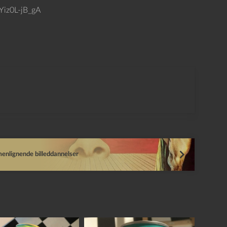
Yiz0L-jB_gA
nlignende billeddannelser