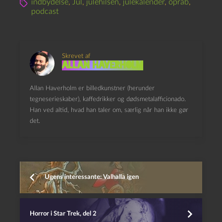
indbydelse
,
Jul
,
julehilsen
,
julekalender
,
opråb
,
podcast
Skrevet af
Allan Haverholm
Allan Haverholm er billedkunstner (herunder
tegneserieskaber), kaffedrikker og dødsmetalafficionado.
Han ved altid, hvad han taler om, særlig når han ikke gør
det.
Ugens interessante: Valhalla igen
Horror i Star Trek, del 2