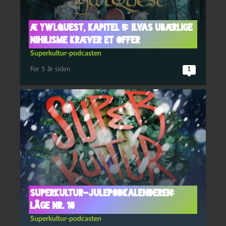
Æ YwlQuest, kapitel 5: Ilvas ubærlige
nihilisme kræver et offer
Superkultur-podcasten
For 5 år siden
1
Superkultur-julepodkalenderen:
Låge nr. 10
Superkultur-podcasten