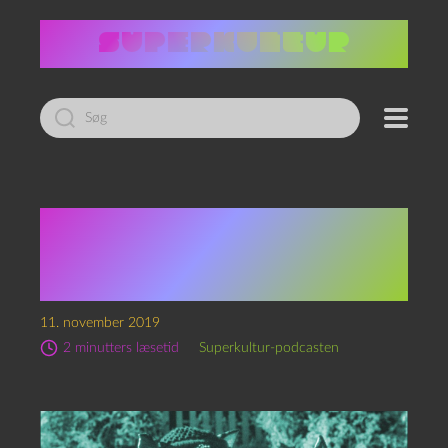
Led
efter:
Send Superkultur-
podcasten dine
julehilsner
11. november 2019
2 minutters læsetid
Superkultur-podcasten