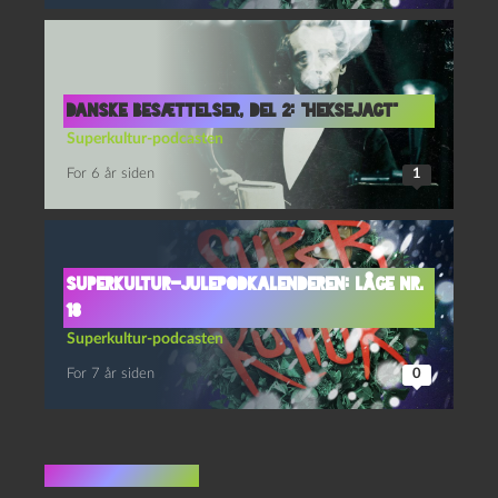
Danske besættelser, del 2: “Heksejagt”
Superkultur-podcasten
For 6 år siden
1
Superkultur-julepodkalenderen: Låge nr.
18
Superkultur-podcasten
For 7 år siden
0
6 kommentarer