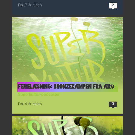
For 7 år siden
2
Ferielæsning: Bronzekæmpen fra Ærø
Superkultur-podcasten
For 4 år siden
3