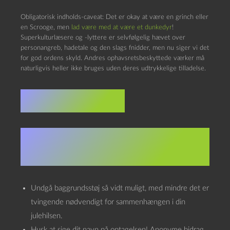
Obligatorisk indholds-caveat: Det er okay at være en grinch eller
en Scrooge, men
lad være med at være et dunkedyr
!
Superkulturlæsere og -lyttere er selvfølgelig hævet over
personangreb, hadetale og den slags fnidder, men nu siger vi det
for god ordens skyld. Andres ophavsretsbeskyttede værker må
naturligvis heller ikke bruges uden deres udtrykkelige tilladelse.
Sådan gør du:
1. Indspil din julehilsen på din
telefon eller computer
Undgå baggrundsstøj så vidt muligt, med mindre det er
tvingende nødvendigt for sammenhængen i din
julehilsen.
Husk at sige dit navn på optagelsen! Anonyme bidrag