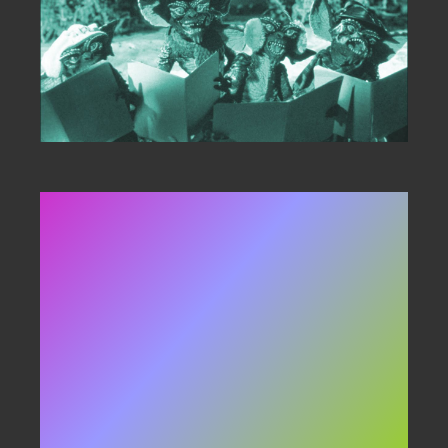
Gennem december
slipper Superkultur
et nyt podcastafsnit
hver dag frem til og
med juleaftensdag!