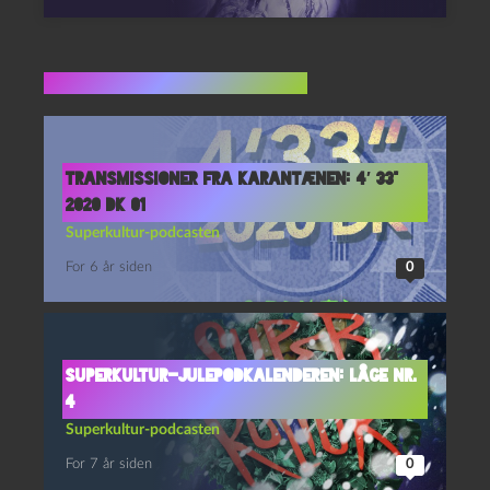
Flere indlæg i samme dur
Transmissioner fra karantænen: 4′ 33”
2020 DK 01
Superkultur-podcasten
For 6 år siden
0
Superkultur-julepodkalenderen: Låge nr.
4
Superkultur-podcasten
For 7 år siden
0