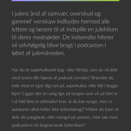
I julens ånd af samvær, overskud og
gammel’ venskaw indbydes hermed alle
lyttere og læsere til at indspille en julehilsen
til deres mednørder. De indsendte hilsner
vil selvfølgelig blive bragt i podcasten i
løbet af julemåneden.
Har du et superkulturelt bog- eller filmtip, som du vil dele
med (vores lille hjørne af podcast-)verden? Brænder du
inde med et eget digt om jul, superkultur, eller lidt i begge
lejre? Ligger der en sang lige på tungen som vil ud (det er
i så fald ikke et ultimativt krav at du
kan
synge, men vi
autotuner altså heller ikke lytterbidrag)? Måske du bare vil
dele din juleglæde, eller mangel på samme, i klar tale med
podcastens ret begrænsede lytterskare?