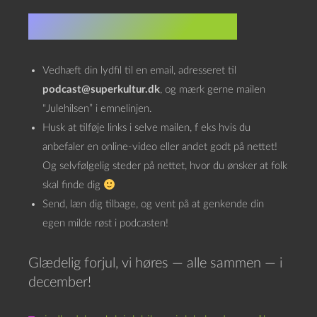
3. Send os din julehilsen
Vedhæft din lydfil til en email, adresseret til
podcast@superkultur.dk
, og mærk gerne mailen
“Julehilsen” i emnelinjen.
Husk at tilføje links i selve mailen, f eks hvis du
anbefaler en online-video eller andet godt på nettet!
Og selvfølgelig steder på nettet, hvor du ønsker at folk
skal finde dig
Send, læn dig tilbage, og vent på at genkende din
egen milde røst i podcasten!
Glædelig forjul, vi høres — alle sammen — i
december!