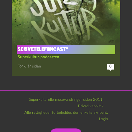
Skrivetelefoncast*
Superkultur-podcasten
For 6 år siden
0
Superkulturelle mosevandringer siden 2011.
Privatlivspolitik
Alle rettigheder forbeholdes den enkelte skribent.
Login