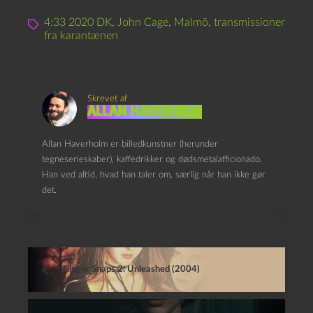
4:33 2020 DK
,
John Cage
,
Malmö
,
transmissioner
fra karantænen
Skrevet af
Allan Haverholm
Allan Haverholm er billedkunstner (herunder
tegneserieskaber), kaffedrikker og dødsmetalafficionado.
Han ved altid, hvad han taler om, særlig når han ikke gør
det.
Ginger Snaps 2: Unleashed (2004)