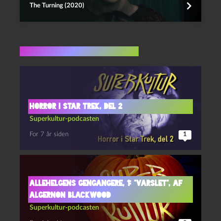
The Turning (2020)
Flere indlæg i samme dur
Horror i Star Trek, del 2
Superkultur-podcasten
For 7 år siden
1
Allehelgens gengangere, 1: “Varslet”, af
Algernon Blackwood
Superkultur-podcasten