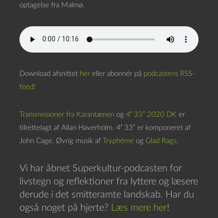
optagelse fra Malmø.
Download afsnittet
her
eller abonnér på
podcastens RSS-
feed
!
Transmissioner fra Karantænen
og
4′ 33” 2020 DK
er
tilrettelagt af Allan Haverholm. 4′ 33” er komponeret af
John Cage. Øvrig musik af
Tryphéme
og
Glad Rags
.
Vi har åbnet Superkultur-podcasten for
livstegn og reflektioner fra lyttere og læsere
derude i det smitteramte landskab. Har du
også noget på hjerte?
Læs mere her
!