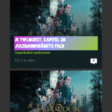
Æ YwlQuest, kapitel 20:
Julemandsrådets fald
Superkultur-podcasten
For 5 år siden
0