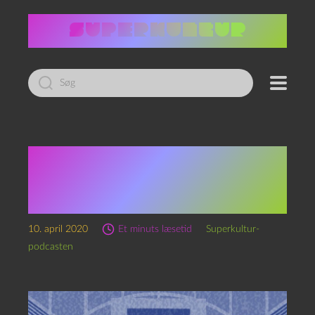
Led
efter:
Transmissioner fra
karantænen: 4′ 33” 2020
DK 01
10. april 2020
Et minuts læsetid
Superkultur-
podcasten