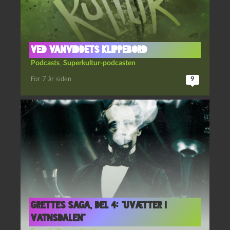
Ved vanviddets klippebord
Podcasts
,
Superkultur-podcasten
For 7 år siden
9
Grettes saga, del 4: “Uvætter i
Vatnsdalen”