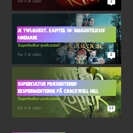
For 4 år siden
2
Æ YwlQuest, kapitel 14: Smaugtilicus’
ødemark
Superkultur-podcasten
For 5 år siden
2
Superkultur præsenterer:
Eksperimenterne på Crackwell Hill
Superkultur-podcasten
For 6 år siden
12