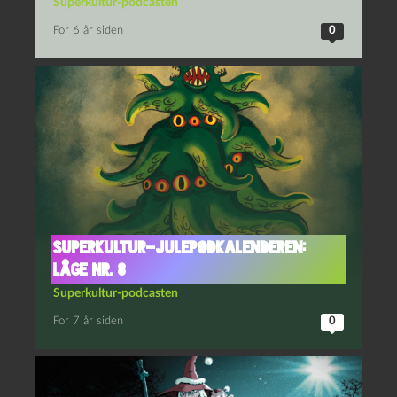
Superkultur-podcasten
For 6 år siden
0
Superkultur-julepodkalenderen:
Låge nr. 8
Superkultur-podcasten
For 7 år siden
0