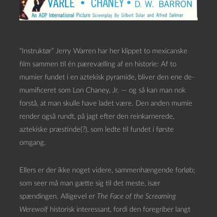
“Instruktør” Jerry Warren har her klippet to mexicanske
film sammen til én pærevælling af en historie: Af to
mumier fundet i en aztekisk pyramide, bliver den ene de-
mumificeret som Lon Chaney, Jr. — og så kan man nok
forstå, at man skulle have ladet være. Den anden mumie
render også rundt, på jagt efter den reinkarnerede,
aztekiske præstinde(?), som ledte til fundet i første
omgang.
Ellers er der ikke noget videre, sammenhængende forløb;
som seer må man gætte sig til det meste, især
spændingen. Alligevel er
The Face of the Screaming
Werewolf
historisk interessant, fordi den foregriber langt