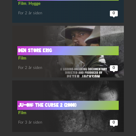
Film
,
Hygge
For 2 år siden
0
Den store krig
Film
For 2 år siden
0
Ju-on: The curse 2 (2000)
Film
For 3 år siden
0