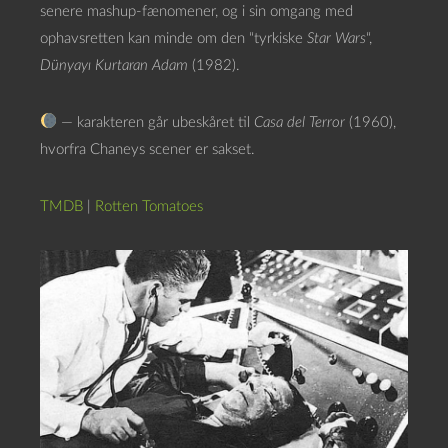
senere mashup-fænomener, og i sin omgang med
ophavsretten kan minde om den “tyrkiske
Star Wars
“,
Dünyayı Kurtaran Adam
(1982).
— karakteren går ubeskåret til
Casa del Terror
(1960),
hvorfra Chaneys scener er sakset.
TMDB
|
Rotten Tomatoes