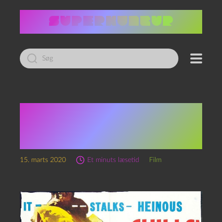
Led
efter:
I ulvens tegn — The Face
of the Screaming
Werewolf (1964)
15. marts 2020
Et minuts læsetid
Film