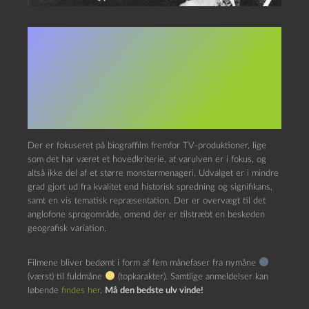
I dagene (nætterne) op til og
med næste fuldmåne tæller
Superkultur ned med daglige
anmeldelser af varulvefilm.
Der er fokuseret på biograffilm fremfor TV-produktioner, lige
som det har været et hovedkriterie, at varulven er i fokus, og
altså ikke del af et større monstermenageri. Udvalget er i mindre
grad gjort ud fra kvalitet end historisk spredning og signifikans,
samt en vis tematisk repræsentation. Der er overvægt til det
anglofone sprogområde, omend der er tilstræbt en beskeden
geografisk variation.
Filmene bliver bedømt i form af fem månefaser fra nymåne
(værst) til fuldmåne
(topkarakter). Samtlige anmeldelser kan
løbende
findes her
.
Må den bedste ulv vinde!