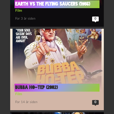
Earth vs the flying Saucers (1956)
Film
For 3 år siden
0
Bubba Ho-tep (2002)
Film
For 14 år siden
0