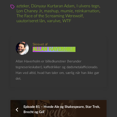
azteker
,
Dünyayı Kurtaran Adam
,
I ulvens tegn
,
Lon Chaney Jr
,
mashup
,
mumie
,
reinkarnation
,
The Face of the Screaming Werewolf
,
uautoriseret lån
,
varulve
,
WTF
Skrevet af
Allan Haverholm
Allan Haverholm er billedkunstner (herunder
tegneserieskaber), kaffedrikker og dødsmetalafficionado.
Han ved altid, hvad han taler om, særlig når han ikke gør
det.
Episode 81 – Hvede Ale og Shakespeare, Star Trek,
Brecht og GoT