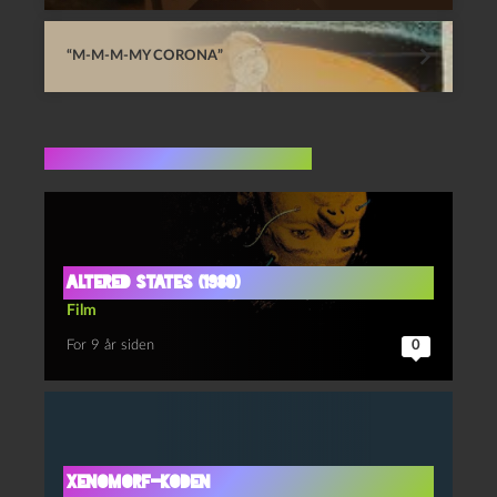
“M-M-M-MY CORONA”
Flere indlæg i samme dur
Altered States (1980)
Film
For 9 år siden
0
Xenomorf-koden