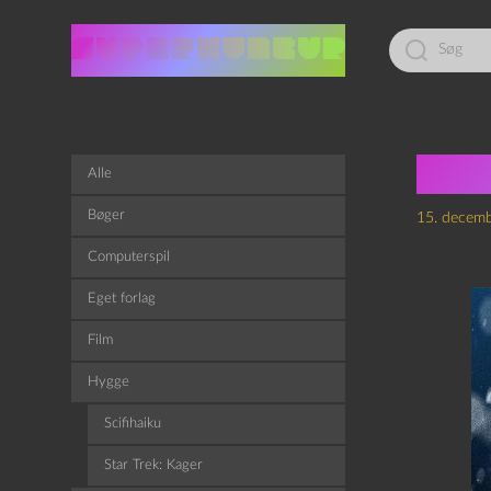
Led
efter:
Sup
Alle
Bøger
15. decem
Computerspil
Eget forlag
Film
Hygge
Scifihaiku
Star Trek: Kager