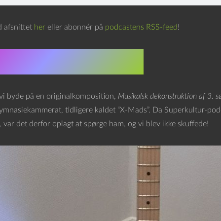
afsnittet
her
eller abonnér på
podcastens RSS-feed
!
ens kalendergave
 vi byde på en originalkomposition,
Musikalsk dekonstruktion af 3. s
mnasiekammerat, tidligere kaldet “X-Mads”. Da Superkultur-pod
, var det derfor oplagt at spørge ham, og vi blev ikke skuffede!