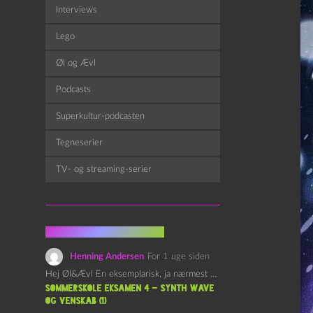
Interviews
Lego
Øl og Ævl
Podcasts
Superkultur-podcasten
Tegneserier
TV- og streaming-serier
Fra kommentarsporet
Henning Andersen
For 1 uge siden
Hej Øl&Ævl En eksemplarisk, ja nærmest yndefuld, afslutning på SOMMERSKOLEN.…
Sommerskole Eksamen 4 – Synth Wave
og Venskab (1)