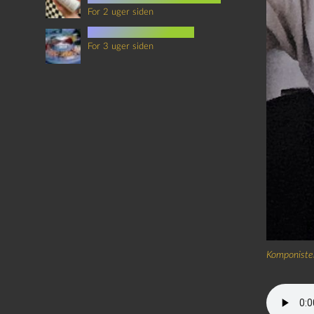
For 2 uger siden
mad i science fiction
For 3 uger siden
Komponiste