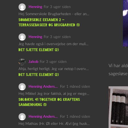
Henning
For 3 uger siden
Hej Sommerskole Brugbarheden - eller anvendeligheden - af "Øl&Ævl" er…
Sommerskole Eksamen 2 –
Terrassebasker og Brugbarhed (1)
Henning
For 3 uger siden
Jeg havde også i overvejelse om der muligvis kunne være…
det sjette element (2)
Jakob
For 3 uger siden
Vi har al
Ahja, herligt herligt. Jeg var netop I overvejelser om at…
sagesløse
det sjette element (2)
Henning Andersen
For 1 måned siden
Hej Mikkel Jeg tror faktisk, at jeg er meget enig…
Soloævl 41 Together og Kraftens
Sammenhæng (1)
Henning Andersen
For 1 måned siden
Hej Mathias (Hr. Øl eller Hr. Ævl (jeg husker ikke…