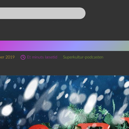
erkultur-julepodkalenderen
ber 2019
Et minuts læsetid
Superkultur-podcasten