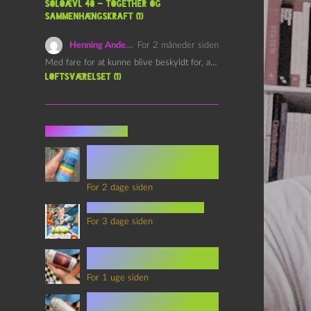
Soloævl 40 – Together og
sammenhængskraft (1)
Henning Andersen
For 2 måneder siden
Med fare for at kunne blive beskyldt for, at være…
Loftsværelset (1)
Seneste indlæg
Episode 360 – VHS Fast
Forward og
Notérgranater
For 2 dage siden
youtubes lyksaligheder
For 3 dage siden
Sommerskole Eksamen 4 –
Synth Wave og Venskab
For 1 uge siden
Sommerskole Eksamen 3 –
Synth Wave og Solipsisme