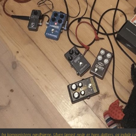
 fra komponistens nørdhjørne. Ulven længst nede er hans datters, og indgår 