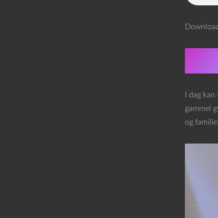
Download 
Dag
I dag kan
gammel gy
og familie