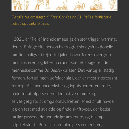
Detalje fra omslaget til
Free Comics
nr 21: Pelles forhistorie
ridset op i seks billeder.
I 2021 er “Pelle” indholdsmæssigt én stor trigger warning;
den 6-8-årige titelperson har slagtet sin dysfunktionelle
familie, muligvis i fejlrettet jalousi over farens overgreb
mod søsteren, og løber nu rundt som et spøgelse i de
mennesketomme
Bo Bedre
-kulisser. Det var og er stadig
formen, fortællingen udfolder sig i, der er mest interessant
for mig. Alle annoncetekster og logotyper er ændrede,
både for at tilpasse dem den fiktive ramme, og
selvfølgelig for at omgå ophavsretten. Mest af alt havde
jeg en fest med at sidde og finde skrifttyper, der bedst
muligt passede de oprindeligt anvendte, og tillempe
salgstekster til Pelles absurd blodige sammenhæng.