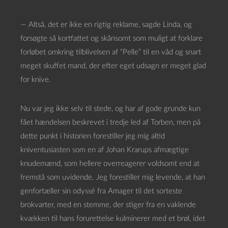
— Altså, det er ikke en rigtig reklame, sagde Linda, og
forsøgte så kortfattet og skånsomt som muligt at forklare
forløbet omkring tilblivelsen af “Pelle” til en våd og snart
meget skuffet mand, der efter eget udsagn er meget glad
for knive.
Nu var jeg ikke selv til stede, og har af gode grunde kun
fået hændelsen beskrevet i tredje led af Torben, men på
dette punkt i historien forestiller jeg mig altid
kniventusiasten som en af Johan Krarups afmægtige
knudemænd, som hellere overreagerer voldsomt end at
fremstå som uvidende. Jeg forestiller mig levende, at han
genfortæller sin odyssé fra Amager til det sorteste
brokvarter, med en stemme, der stiger fra en vaklende
kvækken til hans forurettelse kulminerer med et brøl, idet