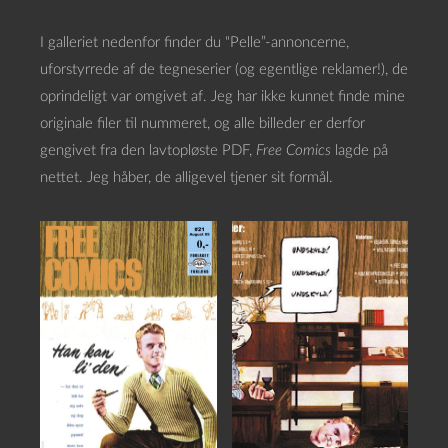
I galleriet nedenfor finder du “Pelle”-annoncerne,
uforstyrrede af de tegneserier (og egentlige reklamer!), de
oprindeligt var omgivet af. Jeg har ikke kunnet finde mine
originale filer til nummeret, og alle billeder er derfor
gengivet fra den lavtopløste PDF,
Free Comics
lagde på
nettet. Jeg håber, de alligevel tjener sit formål.