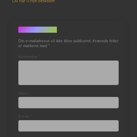
Du har 0 nye beskeder
Skriv et svar
Din e-mailadresse vil ikke blive publiceret.
Krævede felter
er markeret med
*
Kommentar
*
Navn
*
E-mail
*