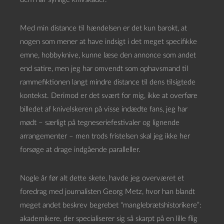
Med min distance til hændelsen er det kun barokt, at
nogen som mener at have indsigt i det meget specifikke
emne, hobbyknive, kunne læse den annonce som andet
end satire, men jeg har omvendt som ophavsmand til
rammefiktionen langt mindre distance til dens tilsigtede
kontekst. Derimod er det svært for mig, ikke at overføre
billedet af knivelskeren på visse indædte fans, jeg har
mødt – særligt på tegneseriefestivaler og lignende
arrangementer – men trods fristelsen skal jeg ikke her
forsøge at drage indgående paralleller.
Nogle år før alt dette skete, havde jeg overværet et
foredrag med journalisten Georg Metz, hvor han blandt
meget andet beskrev begrebet “manglebrætshistorikere”:
akademikere, der specialiserer sig så skarpt på en lille flig