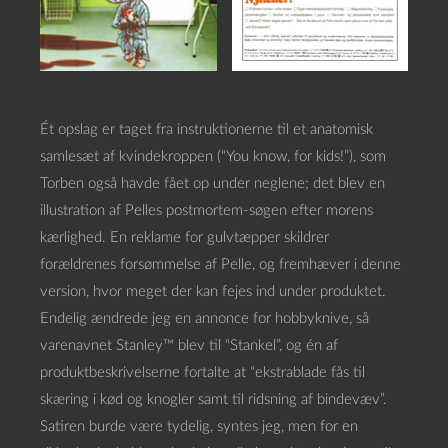
Ét opslag er taget fra instruktionerne til et anatomisk
samlesæt af kvindekroppen (“You know, for kids!”), som
Torben også havde fået op under neglene; det blev en
illustration af Pelles postmortem-søgen efter morens
kærlighed. En reklame for gulvtæpper skildrer
forældrenes forsømmelse af Pelle, og fremhæver i denne
version, hvor meget der kan fejes ind under produktet.
Endelig ændrede jeg en annonce for hobbyknive, så
varenavnet Stanley™ blev til “Stankel”, og én af
produktbeskrivelserne fortalte at “ekstrablade fås til
skæring i kød og knogler samt til ridsning af bindevæv”.
Satiren burde være tydelig, syntes jeg, men for en