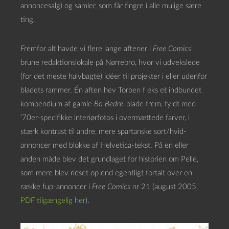
annoncesalg) og samler, som får fingre i alle mulige sære
ting.
Fremfor alt havde vi flere lange aftener i
Free Comics
‘
brune redaktionslokale på Nørrebro, hvor vi udvekslede
(for det meste halvbagte) idéer til projekter i eller udenfor
bladets rammer. Én aften hev Torben f eks et indbundet
kompendium af gamle
Bo Bedre
-blade frem, fyldt med
’70er-specifikke interiørfotos i overmættede farver, i
stærk kontrast til andre, mere spartanske sort/hvid-
annoncer med blokke af Helvetica-tekst. På en eller
anden måde blev det grundlaget for historien om Pelle,
som mere blev ridset op end egentligt fortalt over en
række fup-annoncer i
Free Comics
nr 21 (august 2005,
PDF tilgængelig her
).