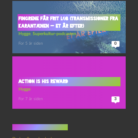
Fingrene får frit løb (Transmissioner fra
karantænen — et år efter)
Hygge
,
Superkultur-podcasten
For 5 år siden
0
Action is his reward
Hygge
For 7 år siden
3
Ingen kommentarer