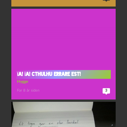
Ïa! Ïa! Cthulhu errare est!
Hygge
For 8 år siden
3