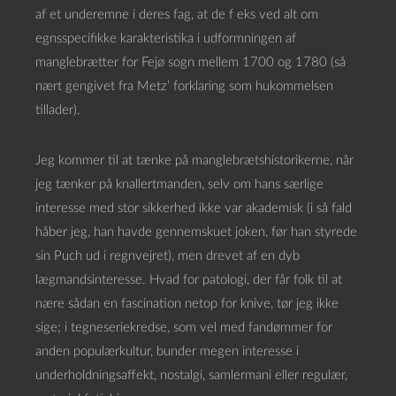
af et underemne i deres fag, at de f eks ved alt om
egnsspecifikke karakteristika i udformningen af
manglebrætter for Fejø sogn mellem 1700 og 1780 (så
nært gengivet fra Metz’ forklaring som hukommelsen
tillader).
Jeg kommer til at tænke på manglebrætshistorikerne, når
jeg tænker på knallertmanden, selv om hans særlige
interesse med stor sikkerhed ikke var akademisk (i så fald
håber jeg, han havde gennemskuet joken, før han styrede
sin Puch ud i regnvejret), men drevet af en dyb
lægmandsinteresse. Hvad for patologi, der får folk til at
nære sådan en fascination netop for knive, tør jeg ikke
sige; i tegneseriekredse, som vel med fandømmer for
anden populærkultur, bunder megen interesse i
underholdningsaffekt, nostalgi, samlermani eller regulær,