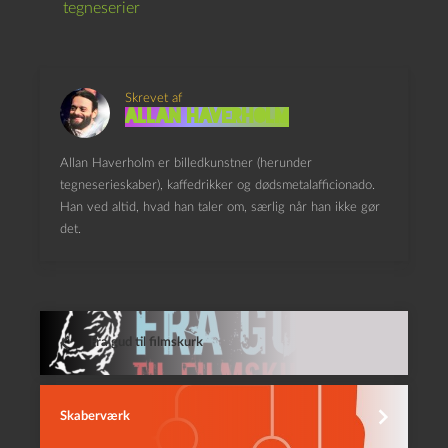
tegneserier
Skrevet af
Allan Haverholm
Allan Haverholm er billedkunstner (herunder
tegneserieskaber), kaffedrikker og dødsmetalafficionado.
Han ved altid, hvad han taler om, særlig når han ikke gør
det.
Fra gud til filmskurk
Skaberværk