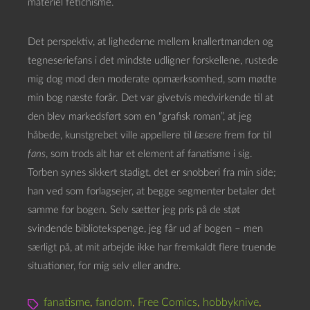
materiel fetichisme.
Det perspektiv, at lighederne mellem knallertmanden og
tegneseriefans i det mindste udligner forskellene, rustede
mig dog mod den moderate opmærksomhed, som mødte
min bog næste forår. Det var givetvis medvirkende til at
den blev markedsført som en “grafisk roman”, at jeg
håbede, kunstgrebet ville appellere til
læsere
frem for til
fans
, som trods alt har et element af fanatisme i sig.
Torben synes sikkert stadigt, det er snobberi fra min side;
han ved som forlagsejer, at begge segmenter betaler det
samme for bogen. Selv sætter jeg pris på de støt
svindende bibliotekspenge, jeg får ud af bogen – men
særligt på, at mit arbejde ikke har fremkaldt flere truende
situationer, for mig selv eller andre.
fanatisme
,
fandom
,
Free Comics
,
hobbyknive
,