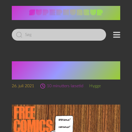
Led
efter:
Man gør ikke nar af
hobbyknive
26. juli 2021
10 minutters læsetid
Hygge