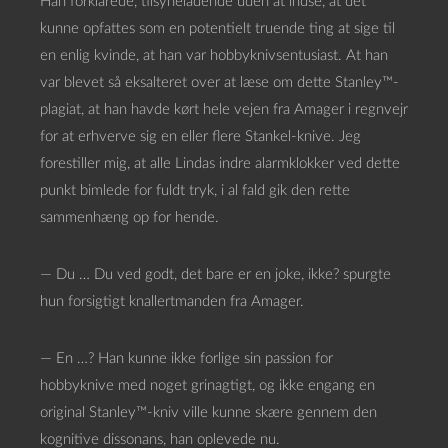
Han forklarede, tilsyneladende uden at indse, at det
kunne opfattes som en potentielt truende ting at sige til
en enlig kvinde, at han var hobbyknivsentusiast. At han
var blevet så eksalteret over at læse om dette Stanley™-
plagiat, at han havde kørt hele vejen fra Amager i regnvejr
for at erhverve sig en eller flere Stankel-knive. Jeg
forestiller mig, at alle Lindas indre alarmklokker ved dette
punkt bimlede for fuldt tryk, i al fald gik den rette
sammenhæng op for hende.
— Du … Du ved godt, det bare er en joke, ikke? spurgte
hun forsigtigt knallertmanden fra Amager.
— En …? Han kunne ikke forlige sin passion for
hobbyknive med noget grinagtigt, og ikke engang en
original Stanley™-kniv ville kunne skære gennem den
kognitive dissonans, han oplevede nu.