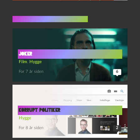
Flere indlæg i samme dur
JOKER
Film
,
Hygge
For 7 år siden
6
Korrupt politiker
Hygge
For 8 år siden
2