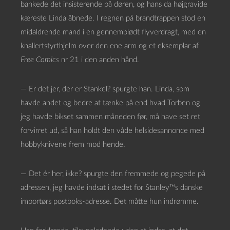
bankede det insisterende på døren, og hans da højgravide
kæreste Linda åbnede. I regnen på brandtrappen stod en
midaldrende mand i en gennemblødt flyverdragt, med en
knallertstyrthjelm over den ene arm og et eksemplar af
Free Comics
nr 21 i den anden hånd.
— Er det jer, der er Stankel? spurgte han. Linda, som
havde andet og bedre at tænke på end hvad Torben og
jeg havde bikset sammen måneden før, må have set ret
forvirret ud, så han holdt den våde helsidesannonce med
hobbyknivene frem mod hende.
— Det ér her, ikke? spurgte den fremmede og pegede på
adressen, jeg havde indsat i stedet for Stanley™s danske
importørs postboks-adresse. Det måtte hun indrømme.