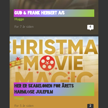
Gud & Frank Herbert a/s
Hygge
For 7 år siden
4
Her er skabelonen for årets
harmløse julefilm
Hygge
For 5 år siden
2