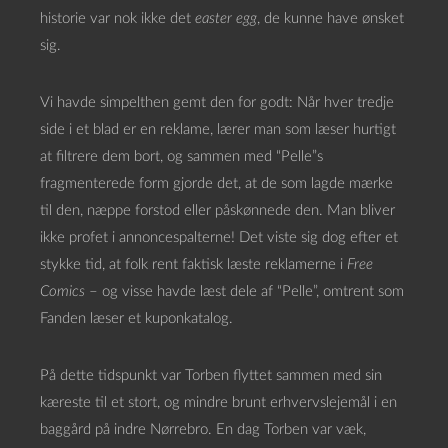
historie var nok ikke det
easter egg
, de kunne have ønsket
sig.
Vi havde simpelthen gemt den for godt: Når hver tredje
side i et blad er en reklame, lærer man som læser hurtigt
at filtrere dem bort, og sammen med “Pelle”s
fragmenterede form gjorde det, at de som lagde mærke
til den, næppe forstod eller påskønnede den. Man bliver
ikke profet i annoncespalterne! Det viste sig dog efter et
stykke tid, at folk rent faktisk læste reklamerne i
Free
Comics
– og visse havde læst dele af “Pelle”, omtrent som
Fanden læser et kuponkatalog.
På dette tidspunkt var Torben flyttet sammen med sin
kæreste til et stort, og mindre brunt erhvervslejemål i en
baggård på indre Nørrebro. En dag Torben var væk,