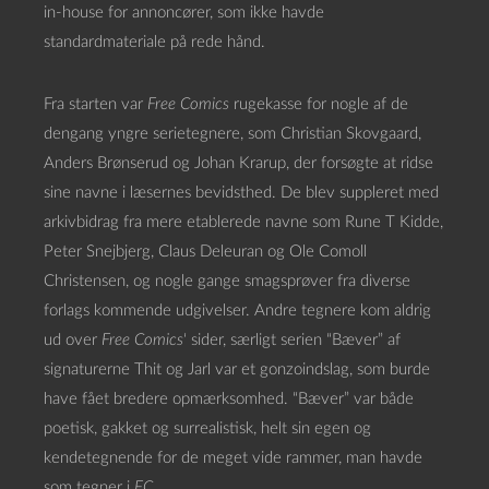
in-house for annoncører, som ikke havde
standardmateriale på rede hånd.
Fra starten var
Free Comics
rugekasse for nogle af de
dengang yngre serietegnere, som Christian Skovgaard,
Anders Brønserud og Johan Krarup, der forsøgte at ridse
sine navne i læsernes bevidsthed. De blev suppleret med
arkivbidrag fra mere etablerede navne som Rune T Kidde,
Peter Snejbjerg, Claus Deleuran og Ole Comoll
Christensen, og nogle gange smagsprøver fra diverse
forlags kommende udgivelser. Andre tegnere kom aldrig
ud over
Free Comics
‘ sider, særligt serien “Bæver” af
signaturerne Thit og Jarl var et gonzoindslag, som burde
have fået bredere opmærksomhed. “Bæver” var både
poetisk, gakket og surrealistisk, helt sin egen og
kendetegnende for de meget vide rammer, man havde
som tegner i
FC
.