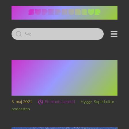
Led
efter:
Fingrene får frit løb
(Transmissioner fra
karantænen — et år
efter)
5. maj 2021
Et minuts læsetid
Hygge
,
Superkultur-
podcasten