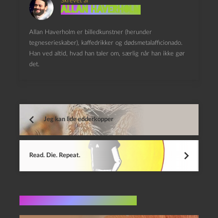
Skrevet af
Allan Haverholm
Allan Haverholm er billedkunstner (herunder
tegneserieskaber), kaffedrikker og dødsmetalafficionado.
Han ved altid, hvad han taler om, særlig når han ikke gør
det.
Jeg kan lide edderkopper
Read. Die. Repeat.
Flere indlæg i samme dur