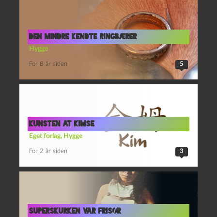
Den mindre kendte ringbærer
Hygge
For 8 år siden
5
KUNSTEN AT KIMSE
Eget forlag
,
Hygge
For 2 år siden
3
Superskurken var frisør