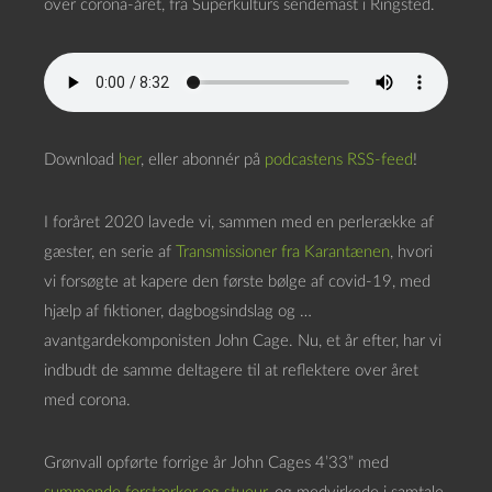
over corona-året, fra Superkulturs sendemast i Ringsted.
Download
her
, eller abonnér på
podcastens RSS-feed
!
I foråret 2020 lavede vi, sammen med en perlerække af
gæster, en serie af
Transmissioner fra Karantænen
, hvori
vi forsøgte at kapere den første bølge af covid-19, med
hjælp af fiktioner, dagbogsindslag og …
avantgardekomponisten John Cage. Nu, et år efter, har vi
indbudt de samme deltagere til at reflektere over året
med corona.
Grønvall opførte forrige år John Cages 4’33” med