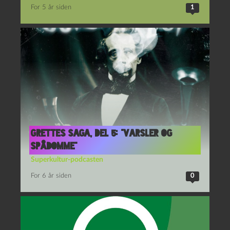
For 5 år siden
1
Grettes saga, del 5: “Varsler og
spådomme”
Superkultur-podcasten
For 6 år siden
0