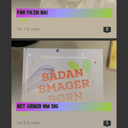
For fa’en da!
Hygge
For 7 år siden
2
Det griber om sig
Hygge
For 8 år siden
1