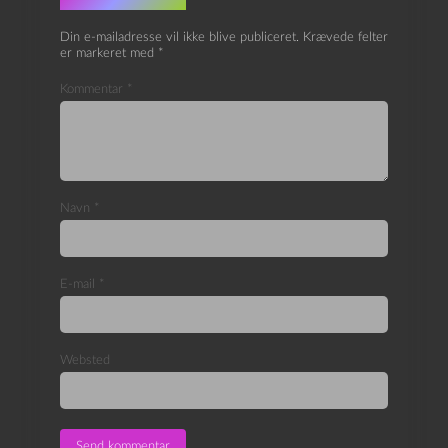
Skriv et svar
Din e-mailadresse vil ikke blive publiceret.
Krævede felter
er markeret med
*
Kommentar
*
Navn
*
E-mail
*
Websted