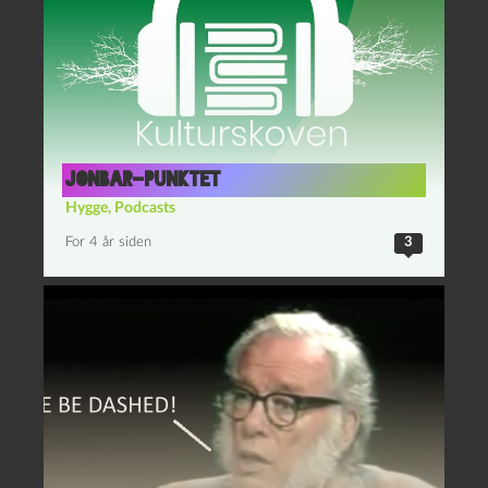
Jonbar-punktet
Hygge
,
Podcasts
For 4 år siden
3