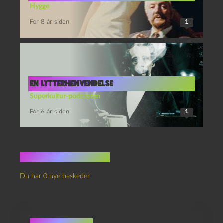
Hygge
For 8 år siden
1
En lytterhenvendelse
Superkultur-podcasten
For 6 år siden
1
Ingen kommentarer
Du har 0 nye beskeder