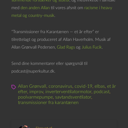
summende forstærker og stueur
, og medvirkede i samtale
med
den anden Allan
til vores afsnit om
racisme i heavy
metal og country-musik
.
“Transmissioner fra Karantænen — et år efter” er
tilrettelagt og produceret af Allan Haverholm. Musik af
Allan Grønvall Pedersen,
Glad Rags
og
Julius Fucik
.
Send dine kommentarer eller spørgsmål til
podcast@superkultur.dk.
Allan Grønvall
,
coronavirus
,
covid-19
,
elbas
,
et år
efter
,
improv
,
inverterventilatormotor
,
podcast
,
poolvarmepumpe
,
savtandsventilator
,
transmissioner fra karantænen