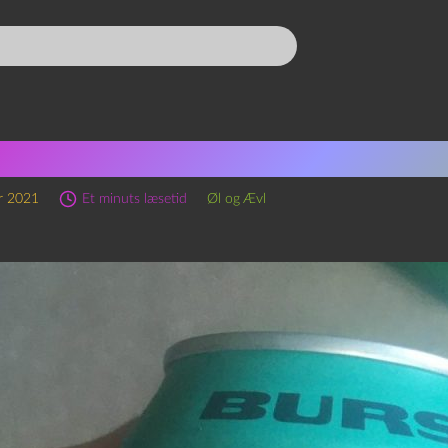
ode 154 – Mikkeller Burst I
r 2021
Et minuts læsetid
Øl og Ævl