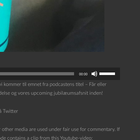
B
00:00
r
vi kommer til emnet fra podcastens titel – Får eller
u
 ledelse og vores upcoming jubilæumsafsnit inden!
g
o
å Twitter
p
/
 other media are used under fair use for commentary. If
n
ode contains a clip from this Youtube-video: