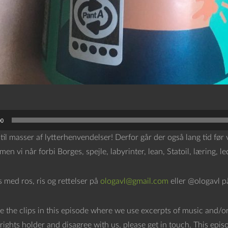
00
 til masser af lytterhenvendelser! Derfor går der også lang tid før 
en vi når forbi Borges, spejle, labyrinter, lean, Statoil, læring,
os med ros, ris og rettelser på
ologavl@gmail.com
eller @ologavl p
e the clips in this episode where we use excerpts of music and/or
rights holder and disagree with us, please get in touch. This epis