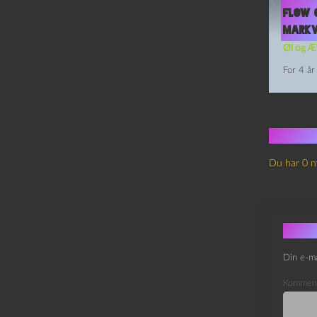
Flow 
Markv
Øl og Æ
For 4 år
Ingen
Du har 0 n
Skri
Din e-ma
Kommen