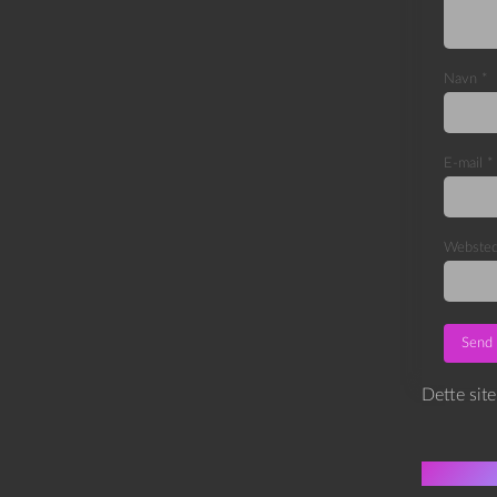
Navn
*
E-mail
*
Webste
Dette sit
Flere 