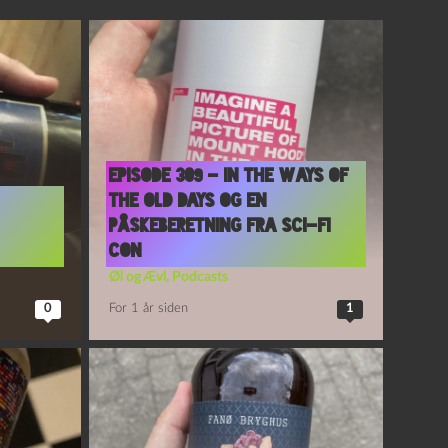
Episode 309 – In The Ways of
The Old Days og En
Påskeberetning fra Sci-Fi
Con
Øl og Ævl
,
Podcasts
0
For 1 år siden
1