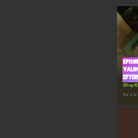
Episo
Valnø
Efter
Øl og Æ
For 4 år