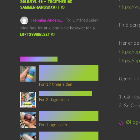
l
Soloævl 40 – Together og
https://
sammenhængskraft (1)
l
e
Henning Andersen
For 1 måned siden
Find den 
r
Med fare for at kunne blive beskyldt for, at være…
Loftsværelset (1)
Her er de
https://
Seneste indlæg
https://o
Episode 360 – VHS Fast
Forward og
Notérgranater
Ugens upr
For 19 timer siden
youtubes lyksaligheder
1. Gå i te
For 2 dage siden
2. Se Onl
Sommerskole Eksamen 4 –
Synth Wave og Venskab
Øl og 
For 1 uge siden
Sommerskole Eksamen 3 –
Synth Wave og Solipsisme