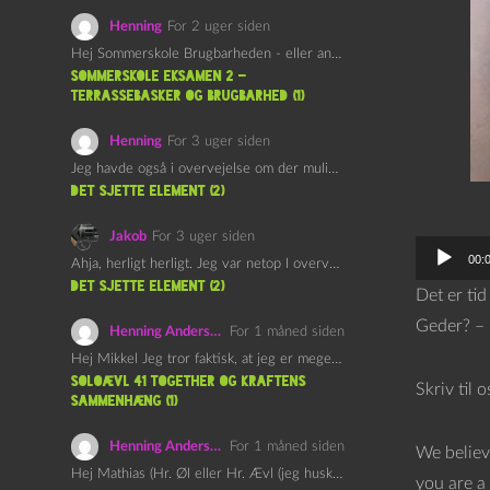
Henning
For 2 uger siden
Hej Sommerskole Brugbarheden - eller anvendeligheden - af "Øl&Ævl" er…
Sommerskole Eksamen 2 –
Terrassebasker og Brugbarhed (1)
Henning
For 3 uger siden
Jeg havde også i overvejelse om der muligvis kunne være…
det sjette element (2)
Jakob
For 3 uger siden
L
00:
Ahja, herligt herligt. Jeg var netop I overvejelser om at…
y
det sjette element (2)
Det er tid
d
Geder? – m
Henning Andersen
For 1 måned siden
a
Hej Mikkel Jeg tror faktisk, at jeg er meget enig…
f
Soloævl 41 Together og Kraftens
Skriv til 
Sammenhæng (1)
s
p
Henning Andersen
For 1 måned siden
We believ
i
Hej Mathias (Hr. Øl eller Hr. Ævl (jeg husker ikke…
you are a 