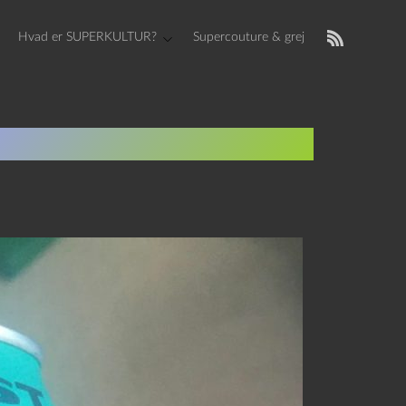
Hvad er SUPERKULTUR?
Supercouture & grej
PA og Får eller Geder