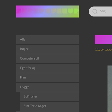
Led
efter:
Epis
Alle
Bøger
11. oktobe
Computerspil
Eget forlag
Film
Hygge
Scifihaiku
Star Trek: Kager