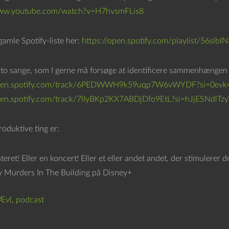
www.youtube.com/watch?v=H7hvsmFLis8
gamle Spotify-liste her:
https://open.spotify.com/playlist/56
 to sange, som I gerne må forsøge at identificere sammenhængen 
open.spotify.com/track/6PEDWWH9k59uqp7W6vWYDF?si=0evk
pen.spotify.com/track/7lIyBKp2KX7ABDjDfo9EtL?si=hJjESNdlTzy
oduktive ting er:
ateret! Eller en koncert! Eller et eller andet andet, der stimulerer d
y Murders In The Building på Disney+
Ævl
,
podcast