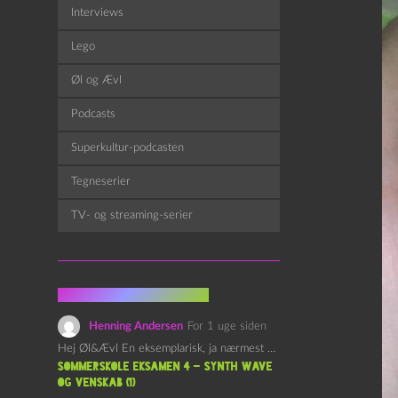
Interviews
Lego
Øl og Ævl
Podcasts
Superkultur-podcasten
Tegneserier
TV- og streaming-serier
Fra kommentarsporet
Henning Andersen
For 1 uge siden
Hej Øl&Ævl En eksemplarisk, ja nærmest yndefuld, afslutning på SOMMERSKOLEN.…
Sommerskole Eksamen 4 – Synth Wave
og Venskab (1)