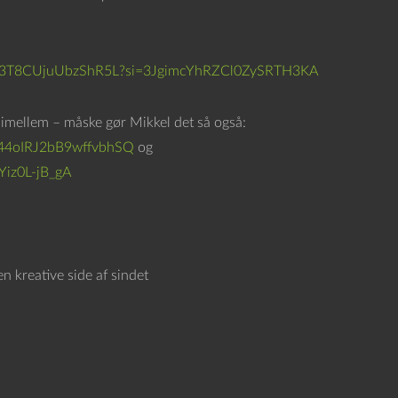
e
d
p
slbIN3T8CUjuUbzShR5L?si=3JgimcYhRZCl0ZySRTH3KA
i
l
imellem – måske gør Mikkel det så også:
e
44oIRJ2bB9wffvbhSQ
og
t
Yiz0L-jB_gA
a
s
t
e
en kreative side af sindet
r
n
e
f
o