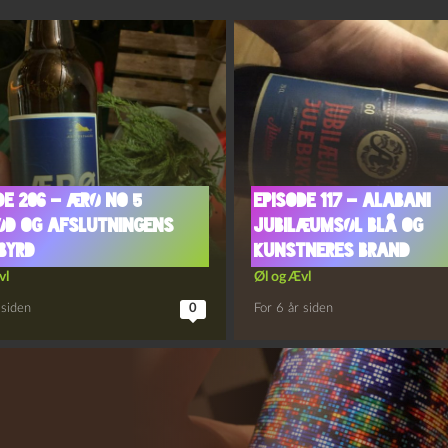
de 206 – Ærø No 5
Episode 117 – Alabani
d og Afslutningens
Jubilæumsøl Blå og
byrd
Kunstneres Brand
vl
Øl og Ævl
 siden
0
For 6 år siden