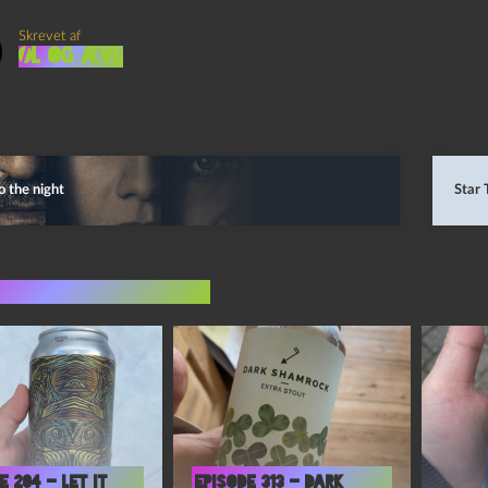
Skrevet af
Øl og Ævl
o the night
Star 
indlæg i samme dur
e 204 – Let It
Episode 313 – Dark