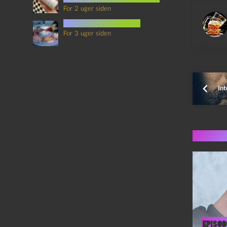
For 2 uger siden
mad i science fiction
For 3 uger siden
Int
Flere 
Episod