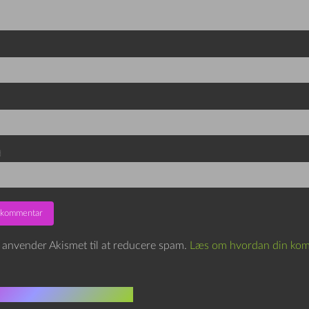
d
e anvender Akismet til at reducere spam.
Læs om hvordan din kom
indlæg i samme dur