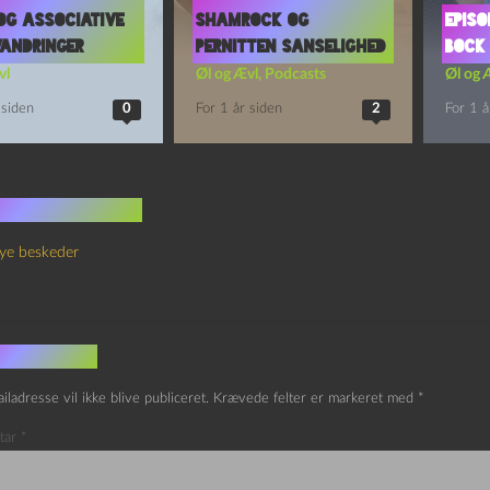
og Associative
Shamrock og
Episo
andringer
Pernitten Sanselighed
Bock 
vl
Øl og Ævl
,
Podcasts
Øl og 
 siden
0
For 1 år siden
2
For 1 å
 kommentarer
ye beskeder
v et svar
iladresse vil ikke blive publiceret.
Krævede felter er markeret med
*
tar
*