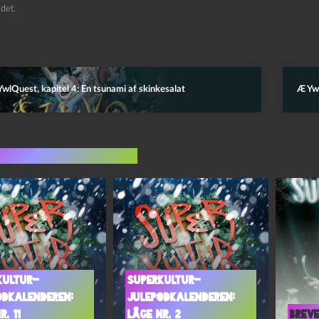
det.
wlQuest, kapitel 4: En tsunami af skinkesalat
Æ Ywl
indlæg i samme dur
kultur-
Superkultur-
odkalenderen:
julepodkalenderen:
r. 11
Låge nr. 2
Breve