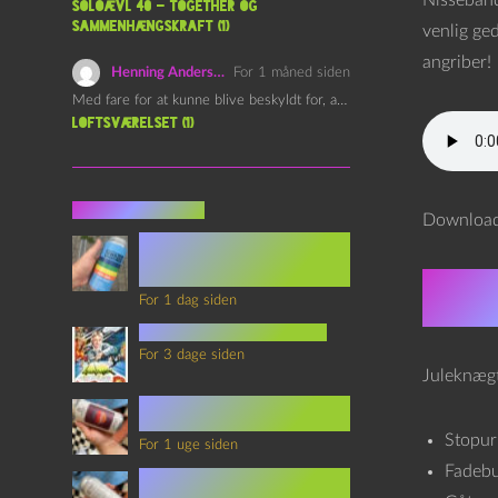
Nisseband
Soloævl 40 – Together og
sammenhængskraft (1)
venlig ged
angriber!
Henning Andersen
For 1 måned siden
Med fare for at kunne blive beskyldt for, at være…
Loftsværelset (1)
Seneste indlæg
Downloa
Episode 360 – VHS Fast
Forward og
Notérgranater
Doo
For 1 dag siden
youtubes lyksaligheder
For 3 dage siden
Juleknægte
Sommerskole Eksamen 4 –
Synth Wave og Venskab
Stopur
For 1 uge siden
Fadeb
Sommerskole Eksamen 3 –
Synth Wave og Solipsisme