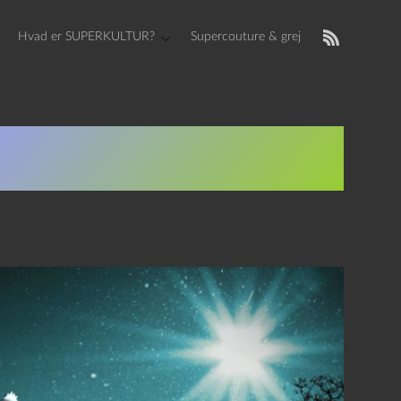
Hvad er SUPERKULTUR?
Supercouture & grej
ævegrav fuld af