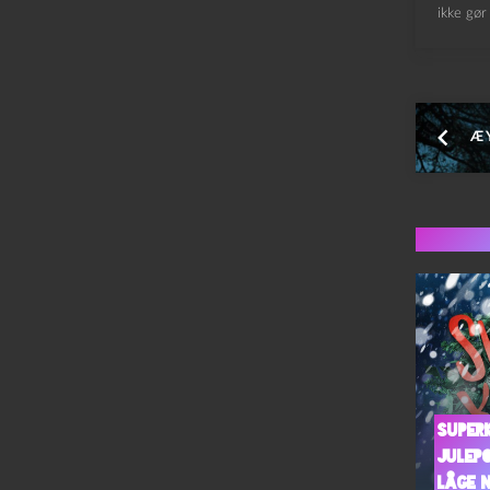
ikke gør 
Æ Y
Flere 
Super
julep
Låge n