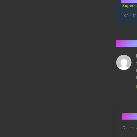
Superku
For 7 år
1 kom
Skri
Din e-ma