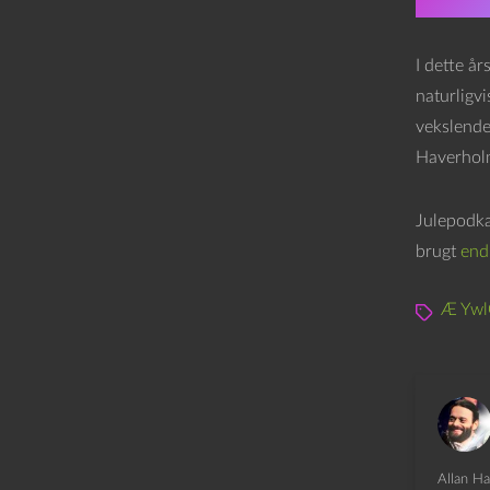
I dette å
naturligv
vekslende
Haverholm
Julepodka
brugt
end
Æ Ywl
Allan Ha