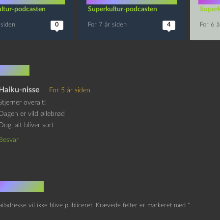
ltur-podcasten
Superkultur-podcasten
Superk
 siden
0
For 7 år siden
4
For 6 å
mentar
Haiku-nisse
For 5 år siden
Stjerner overalt!
Dagen er vild øllebrød
Dog, alt bliver sort
Besvar
v et svar
iladresse vil ikke blive publiceret.
Krævede felter er markeret med
*