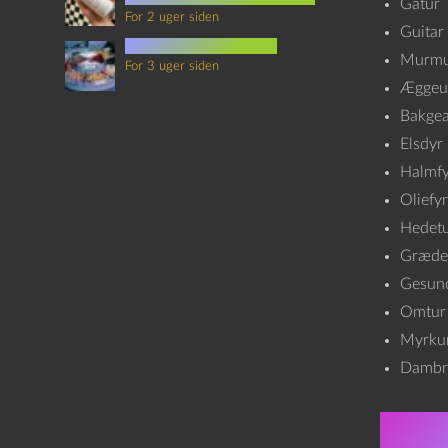
Gåtur
For 2 uger siden
Guitar
mad i science fiction
Murmu
For 3 uger siden
Æggeu
Bakgea
Elsdyr
Halmfy
Oliefyr
Hedet
Græde
Gesund
Omtur
Myrku
Dambr
Om 