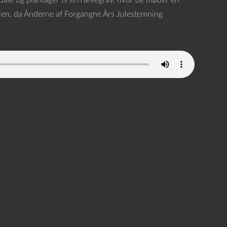
dale og plantager til en rævegrav, hvor de møder en
 julen, da Ånderne af Forgangne Års Julestemning