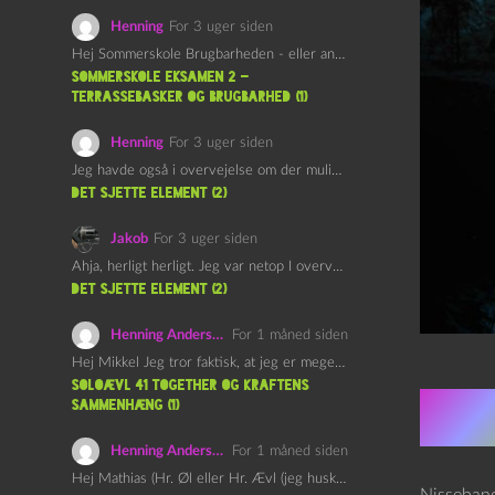
Henning
For 3 uger siden
Hej Sommerskole Brugbarheden - eller anvendeligheden - af "Øl&Ævl" er…
Sommerskole Eksamen 2 –
Terrassebasker og Brugbarhed (1)
Henning
For 3 uger siden
Jeg havde også i overvejelse om der muligvis kunne være…
det sjette element (2)
Jakob
For 3 uger siden
Ahja, herligt herligt. Jeg var netop I overvejelser om at…
det sjette element (2)
Henning Andersen
For 1 måned siden
Hej Mikkel Jeg tror faktisk, at jeg er meget enig…
Soloævl 41 Together og Kraftens
Sammenhæng (1)
Res
Henning Andersen
For 1 måned siden
Hej Mathias (Hr. Øl eller Hr. Ævl (jeg husker ikke…