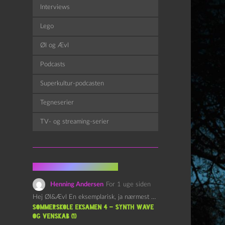
Interviews
Lego
Øl og Ævl
Podcasts
Superkultur-podcasten
Tegneserier
TV- og streaming-serier
Fra kommentarsporet
Henning Andersen
For 1 uge siden
Hej Øl&Ævl En eksemplarisk, ja nærmest yndefuld, afslutning på SOMMERSKOLEN.…
Sommerskole Eksamen 4 – Synth Wave
og Venskab (1)