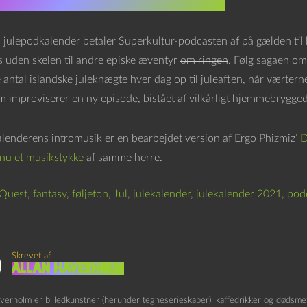
rs julepodkalender betaler Superkultur-podcasten af på gælden til
is uden skelen til andre episke æventyr
om ringen
. Følg sagaen o
 antal islandske juleknægte hver dag op til juleaften, når værter
 improviserer en ny episode, bistået af vilkårligt hjemmebryggede
lenderens intromusik er en bearbejdet version af Ergo Phizmiz’
D
nu et musikstykke
af samme herre.
Quest
,
fantasy
,
føljeton
,
Jul
,
julekalender
,
julekalender 2021
,
pod
Skrevet af
Allan Haverholm
verholm er billedkunstner (herunder tegneserieskaber), kaffedrikker og dødsmeta