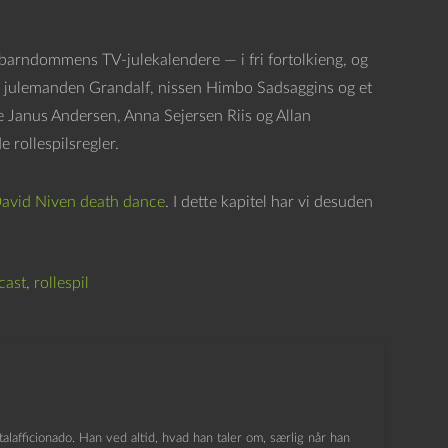
 barndommens TV-julekalendere — i fri fortolkieng, og
m julemanden Grandalf, nissen Himbo Sadsaggins og et
ne Janus Andersen, Anna Sejersen Riis og Allan
 rollespilsregler.
avid Niven death dance
. I dette kapitel har vi desuden
cast
,
rollespil
lafficionado. Han ved altid, hvad han taler om, særlig når han