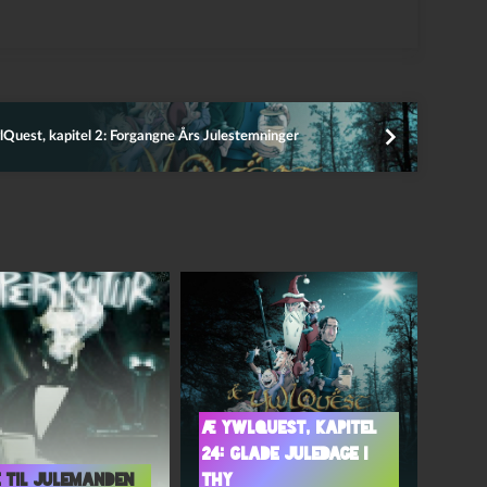
Quest, kapitel 2: Forgangne Års Julestemninger
Æ YwlQuest, kapitel
24: Glade juledage i
 til Julemanden
Thy