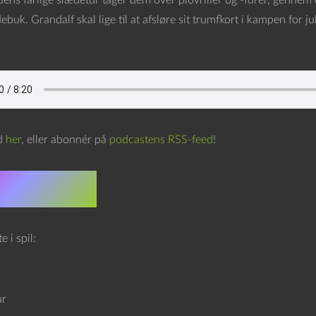
ens farlige slædetur tager dem over plovriller og -furer, gennem 
ebuk. Grandalf skal lige til at afsløre sit trumfkort i kampen for
d
her
, eller abonnér på
podcastens RSS-feed
!
m scroll
 i spil:
ur