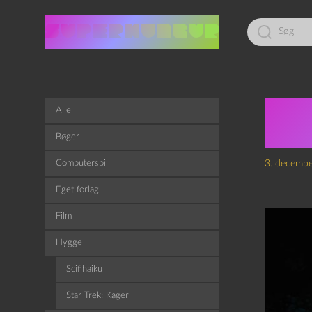
Led
efter:
Æ Y
Alle
stj
Bøger
Computerspil
3. decemb
Eget forlag
Film
Hygge
Scifihaiku
Star Trek: Kager