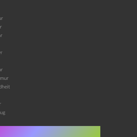
r
r
r
r
ur
mur
heit
r
ug
Julekalenderen 2021