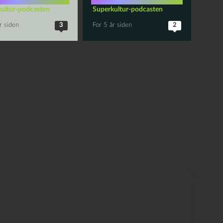
ultur-podcasten
Superkultur-podcasten
r siden
3
For 5 år siden
2