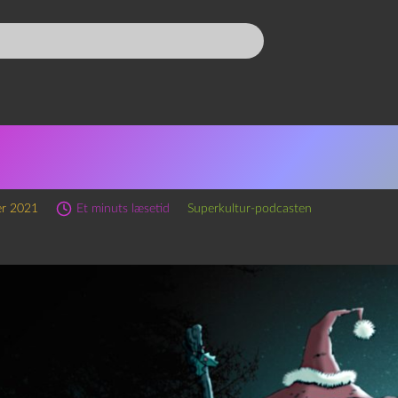
wlQuest, kapitel 3: I en r
erner
er 2021
Et minuts læsetid
Superkultur-podcasten