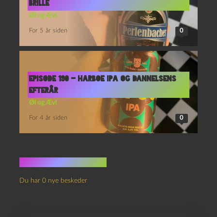
Brille
Øl og Ævl
For 5 år siden
0
Episode 190 – Harboe IPA og Dannelsens
Efterår
Øl og Ævl
For 4 år siden
0
Ingen kommentarer
Du har 0 nye beskeder