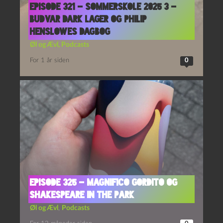
Episode 321 – Sommerskole 2025 3 –
Budvar Dark Lager og Philip
Henslowes Dagbog
Øl og Ævl
,
Podcasts
For 1 år siden
0
Episode 325 – Magnifico Gordito og
Shakespeare in the Park
Øl og Ævl
,
Podcasts