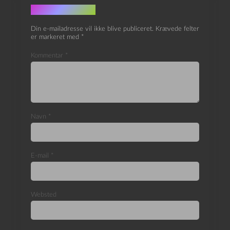
Skriv et svar
Din e-mailadresse vil ikke blive publiceret.
Krævede felter
er markeret med
*
Kommentar
*
Navn
*
E-mail
*
Websted