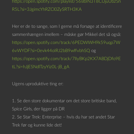
https://open.spotify.com/playlist/56slbIN3T8CUjuUbzSh
R5L?si=3JgimcYhRZCl0ZySRTH3KA
Her er de to sange, som I gerne må forsøge at identificere
sammenhængen imellem – måske gør Mikkel det så også:
https://open.spotify.com/track/6PEDWWH9k59uqp7W
6vWYDF?si=0evk44oIRJ2bB9wffvbhSQ
og
https://open.spotify.com/track/7lIyBKp2KX7ABDjDfo9E
tL?si=hJjESNdlTzyYiz0L-jB_gA
Ugens uproduktive ting er:
1. Se den store dokumentar om det store britiske band,
Spice Girls, der ligger på DR
2. Se Star Trek: Enterprise – hvis du har set andet Star
Trek før og kunne lide det!