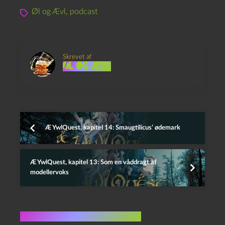
Øl og Ævl
,
podcast
Skrevet af
Øl og Ævl
Æ YwlQuest, kapitel 14: Smaugtilicus’ ødemark
Æ YwlQuest, kapitel 13: Som en våddragt af
modellervoks
Flere indlæg i samme dur