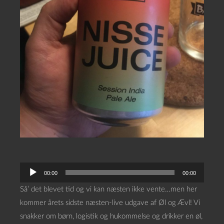
L
00:00
00:00
y
Så’ det blevet tid og vi kan næsten ikke vente…men her
d
kommer årets sidste næsten-live udgave af Øl og Ævl! Vi
a
snakker om børn, logistik og hukommelse og drikker en øl,
f