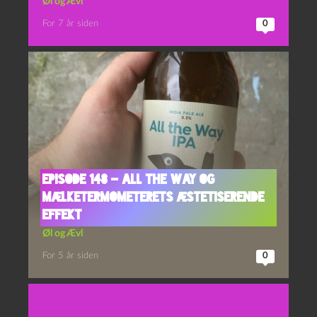
Øl og Ævl
For 7 år siden
0
Episode 148 – All the Way og
Mælketermometerets Æstetiserende
Effekt
Øl og Ævl
For 5 år siden
0