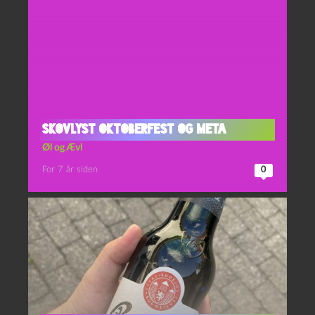
Skovlyst Oktoberfest og Meta
Øl og Ævl
For 7 år siden
0