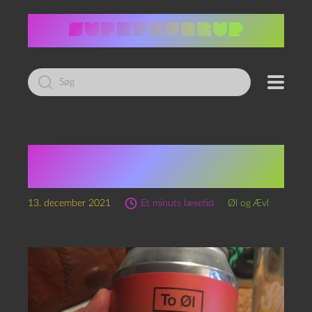
Led
efter:
Episode 160 – Nisse Juice
og 1d3 børn
13. december 2021
Et minuts læsetid
Øl og Ævl