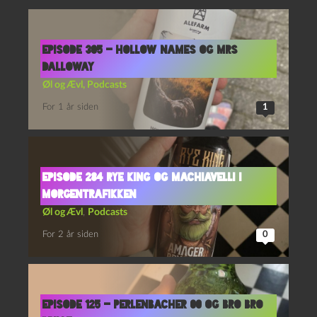
Episode 305 – Hollow Names og Mrs
Dalloway
Øl og Ævl
,
Podcasts
For 1 år siden
1
Episode 284 Rye King og Machiavelli i
Morgentrafikken
Øl og Ævl
,
Podcasts
For 2 år siden
0
Episode 125 – Perlenbacher 00 og Bro Bro