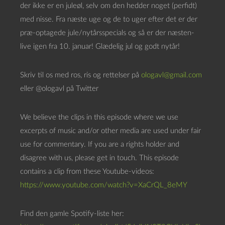
der ikke er en juleøl, selv om den hedder noget (perfidt)
s
med nisse. Fra næste uge og de to uger efter det er der
p
præ-optagede jule/nytårsspecials og så er der næsten-
i
live igen fra 10. januar! Glædelig jul og godt nytår!
l
l
Skriv til os med ros, ris og rettelser på
ologavl@gmail.com
e
eller @ologavl på Twitter
r
We believe the clips in this episode where we use
excerpts of music and/or other media are used under fair
use for commentary. If you are a rights holder and
disagree with us, please get in touch. This episode
contains a clip from these Youtube-videos:
https://www.youtube.com/watch?v=XaCrQL_8eMY
Find den gamle Spotify-liste her: