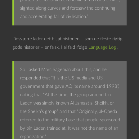
sighted along curves and foresaw the continuing
and accelerating fall of civilisation.”
Desværre lader det til, at historien – som de fleste rigtig
gode historier – er falsk. I al fald ifølge
Language Log
.
So I asked Marc Sageman about this, and he
responded that “it is the US media and US
government that gave AQ its name around 1998”,
noting that “At the time, the group around bin
Laden was simply known Al Jamaat al Sheikh, or
the Sheikh’s group”, and that “Originally, al-Qaeda
referred to the military base that people sponsored
by bin Laden trained at. It was not the name of an
organization.”