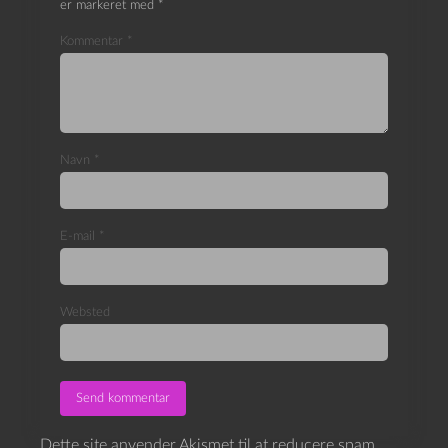
er markeret med
*
Kommentar
*
Navn
*
E-mail
*
Websted
Dette site anvender Akismet til at reducere spam.