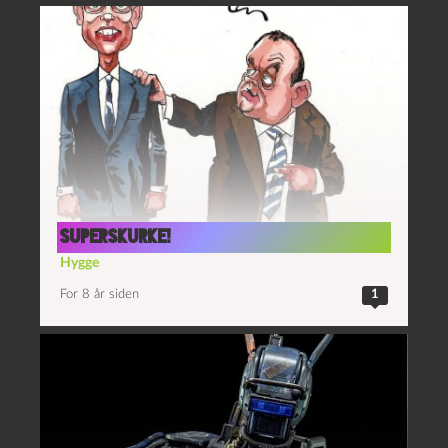
Superskurke!
Hygge
For 8 år siden
1