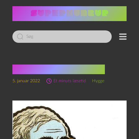
Led
efter:
Asimov og al-Qaeda
5. januar 2022
Et minuts læsetid
Hygge