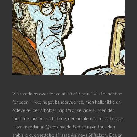
Vi kastede os over første afsnit af Apple TV’s Foundation
forleden – ikke noget banebrydende, men heller ikke en
oplevelse, der afholder mig fra at se videre. Men det
mindede mig om en historie, der cirkulerede for år tilbage
– om hvordan al-Qaeda havde fået sit navn fra… den
arabiske oversættelse af Isaac Asimovs Stiftelsen. Det er