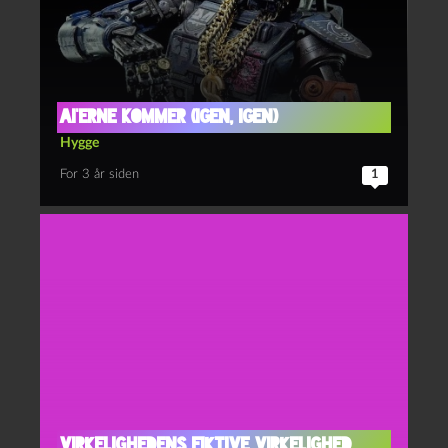
AI’erne kommer (igen, igen)
Hygge
For 3 år siden
1
VIRKELIGHEDENS FIKTIVE VIRKELIGHED