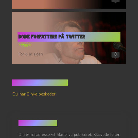
Døde forfattere på Twitter
Hygge
For 6 år siden
3
Ingen kommentarer
Du har 0 nye beskeder
Skriv et svar
Din e-mailadresse vil ikke blive publiceret.
Krævede felter