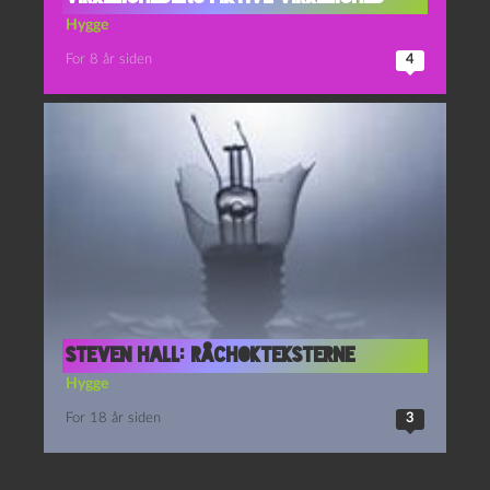
Hygge
For 8 år siden
4
Steven Hall: Råchokteksterne
Hygge
For 18 år siden
3