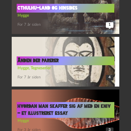
CTHULHU-LAND OG HINSIDES
Hygge
For 7 år siden
1
Ånden der parerer
Hygge
,
Tegneserier
For 7 år siden
4
Hvordan man skaffer sig af med en kniv
– et illustreret essay
Hygge
For 3 år siden
3