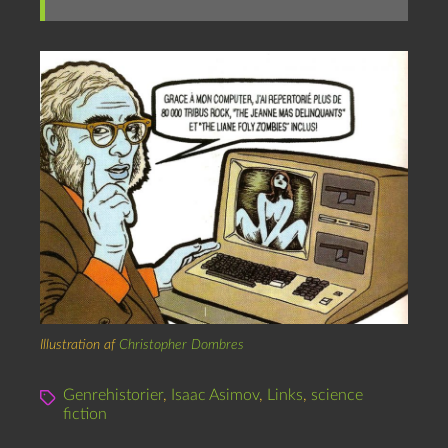
Illustration af
Christopher Dombres
Genrehistorier
,
Isaac Asimov
,
Links
,
science
fiction