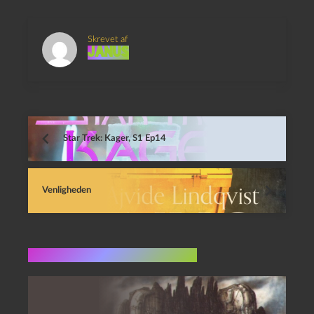
Skrevet af
Janus
Star Trek: Kager, S1 Ep14
Venligheden
Flere indlæg i samme dur