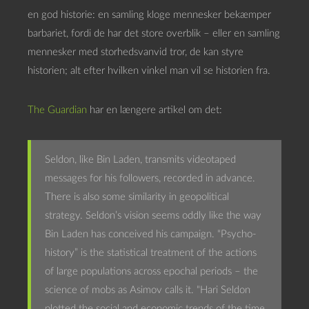
en god historie: en samling kloge mennesker bekæmper
barbariet, fordi de har det store overblik – eller en samling
mennesker med storhedsvanvid tror, de kan styre
historien; alt efter hvilken vinkel man vil se historien fra.
The Guardian
har en længere artikel om det:
Seldon, like Bin Laden, transmits videotaped
messages for his followers, recorded in advance.
There is also some similarity in geopolitical
strategy. Seldon’s vision seems oddly like the way
Bin Laden has conceived his campaign. “Psycho-
history” is the statistical treatment of the actions
of large populations across epochal periods – the
science of mobs as Asimov calls it. “Hari Seldon
plotted the social and economic trends of the time,