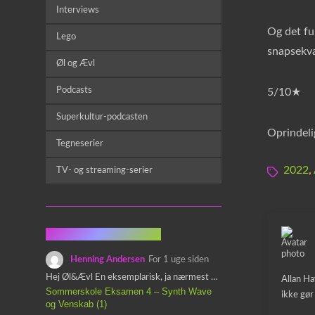
Interviews
Og det fu
Lego
snapsekva
Øl og Ævl
Podcasts
5/10★
Superkultur-podcasten
Oprindel
Tegneserier
2022
,
TV- og streaming-serier
Fra kommentarsporet
Henning Andersen
For 1 uge siden
Hej Øl&Ævl En eksemplarisk, ja nærmest yndefuld, afslutning på SOMMERSKOLEN.…
Allan Ha
Sommerskole Eksamen 4 – Synth Wave
ikke gør
og Venskab (1)