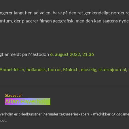
ngerer langt hen ad vejen, bare på den ret genkendeligt nordeuro
ntum, der placerer filmen geografisk, men den kan sagtens nydes s
igt anmeldt på Mastodon
6. august 2022, 21:36
Anmeldelser
,
hollandsk
,
horror
,
Moloch
,
moselig
,
skærmjournal
,
Skrevet af
Allan Haverholm
verholm er billedkunstner (herunder tegneserieskaber), kaffedrikker og dødsmeta
 det.