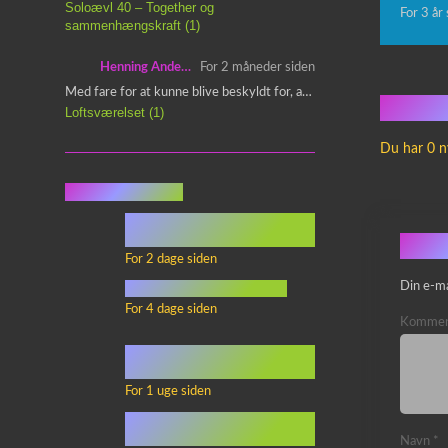
Soloævl 40 – Together og
For 3 år
sammenhængskraft (1)
Henning Andersen
For 2 måneder siden
Med fare for at kunne blive beskyldt for, at være…
Ingen
Loftsværelset (1)
Du har 0 n
Seneste indlæg
Episode 360 – VHS Fast
Forward og Notérgranater
Skri
For 2 dage siden
youtubes lyksaligheder
Din e-ma
For 4 dage siden
Kommen
Sommerskole Eksamen 4 –
Synth Wave og Venskab
For 1 uge siden
Sommerskole Eksamen 3 –
Synth Wave og Solipsisme
Navn
*