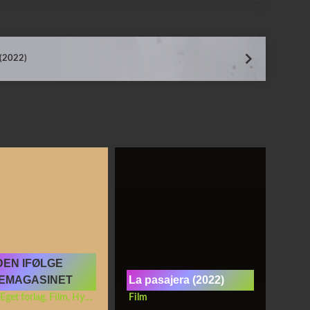
 (2022)
EN IFØLGE
IEMAGASINET
La pasajera (2022)
Eget forlag
,
Film
,
Hygge
,
Tegneserier
Film