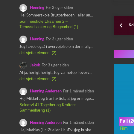
Henning
For 3 uger siden
Hej Sommerskole Brugbarheden - eller anvendeligheden - af "Øl&Ævl" er…
Sommerskole Eksamen 2 –
Ko
Terrassebasker og Brugbarhed (1)
Henning
For 3 uger siden
Jeg havde også i overvejelse om der muligvis kunne være…
Flere 
det sjette element (2)
Jakob
For 3 uger siden
Ahja, herligt herligt. Jeg var netop I overvejelser om at…
det sjette element (2)
Henning Andersen
For 1 måned siden
Hej Mikkel Jeg tror faktisk, at jeg er meget enig…
Soloævl 41 Together og Kraftens
Sammenhæng (1)
Fall (
Henning Andersen
For 1 måned siden
Film
Hej Mathias (Hr. Øl eller Hr. Ævl (jeg husker ikke…