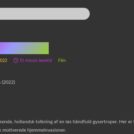
och (2022)
2022
Et minuts læsetid
Film
skende, hollandsk tolkning af en løs håndfuld gysertroper. Her e
 motiverede hjemmeinvasioner.