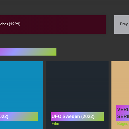
lobos (1999)
Prey
indlæg i samme dur
VERD
2022)
UFO Sweden (2022)
SER
Film
Bøger
,