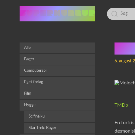
Led
efter:
Mol
Alle
Bøger
6. august 
Computerspil
Eget forlag
Film
TMDb
Hygge
Scifihaiku
En forfri
Star Trek: Kager
dæmonisk