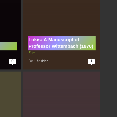
Lokis: A Manuscript of
Professor Wittembach (1970)
Film
0
For 1 år siden
1