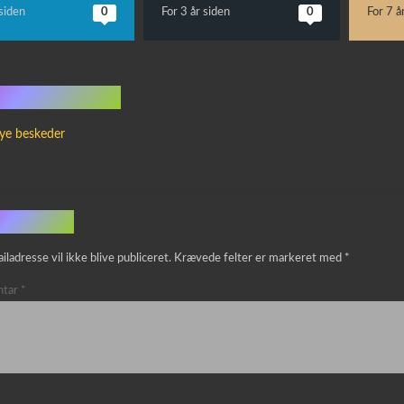
 siden
0
For 3 år siden
0
For 7 å
 kommentarer
ye beskeder
v et svar
iladresse vil ikke blive publiceret.
Krævede felter er markeret med
*
tar
*