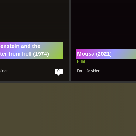
enstein and the
er from hell (1974)
Mousa (2021)
Film
 siden
0
For 4 år siden