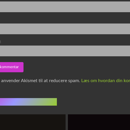
d
e anvender Akismet til at reducere spam.
Læs om hvordan din kom
indlæg i samme dur