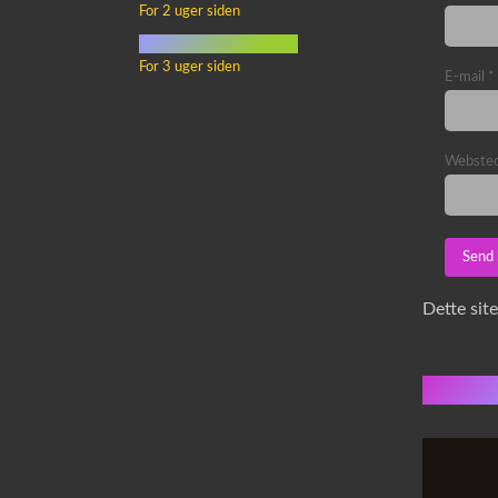
For 2 uger siden
mad i science fiction
For 3 uger siden
E-mail
*
Webste
Dette sit
Flere 