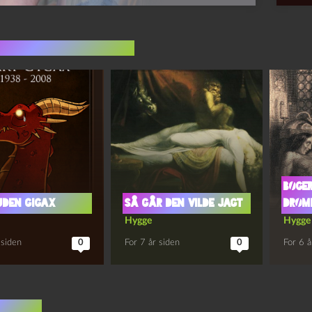
indlæg i samme dur
Bøger
uden Gigax
SÅ GÅR DEN VILDE JAGT
drøm
Hygge
Hygge
 siden
0
For 7 år siden
0
For 6 å
mentar