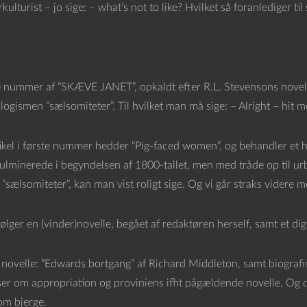
ulturist – jo sige: – what’s not to like? Hvilket så foranlediger
e nummer af ”SKÆVE JANET”, opkaldt efter R.L. Stevensons novelle 
logismen ”sælsomiteter”. Til hvilket man må sige: – Alright – hit 
tikel i første nummer hedder “Pig-faced women”, og behandler et 
kulminerede i begyndelsen af 1800-tallet, men med tråde op til ur
”sælsomiteter”, kan man vist roligt sige. Og vi går straks videre
ølger en (vinder)novelle, begået af redaktøren herself, samt et di
novelle: ”Edwards bortgang” af Richard Middleton, samt biograf
ser om appropriation og proviniens ifht pågældende novelle. O
om bjerge.