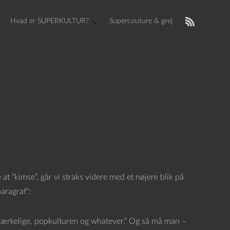
Hvad er SUPERKULTUR?
Supercouture & grej
 at ”kimse”, går vi straks videre med et nøjere blik på
aragraf”:
mærkelige, popkulturen og whatever.” Og så må man –