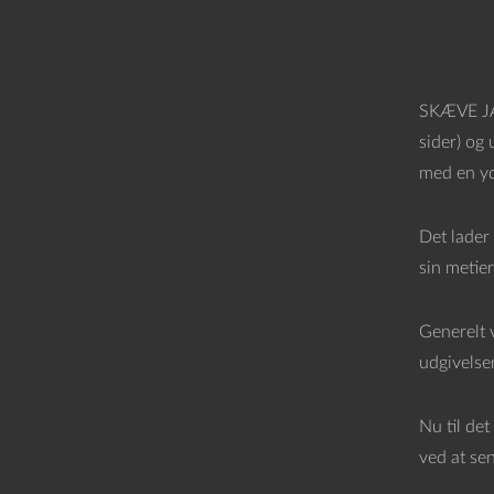
SKÆVE JANE
sider) og
med en y
Det lader 
sin metier
Generelt 
udgivelse
Nu til de
ved at sen