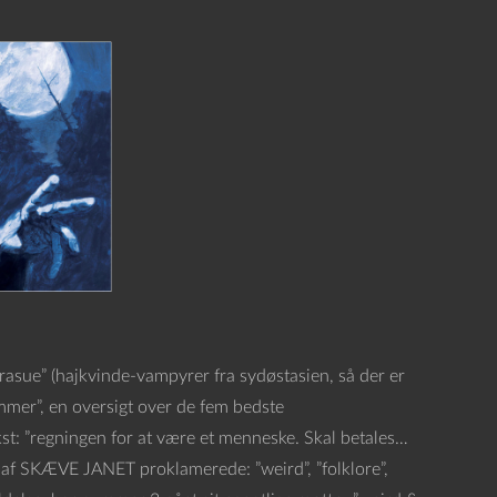
sue” (hajkvinde-vampyrer fra sydøstasien, så der er
ommer”, en oversigt over de fem bedste
ekst: ”regningen for at være et menneske. Skal betales…
af SKÆVE JANET proklamerede: ”weird”, ”folklore”,