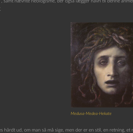
”, samt nævnte neologisme, der også lægger navn til denne anmel
.
Medusa-Medea-Hekate
s hårdt ud, om man så må sige, men der er en stil, en retning, et