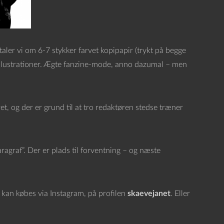
aler vi om 6-7 stykker farvet kopipapir (trykt på begge
g illustrationer. Ægte fanzine-mode, anno dazumal – men
t, og der er grund til at tro redaktøren stedse træner
agraf”. Der er plads til forventning – og næste
 kan købes via Instagram, på profilen
skaevejanet
. Eller