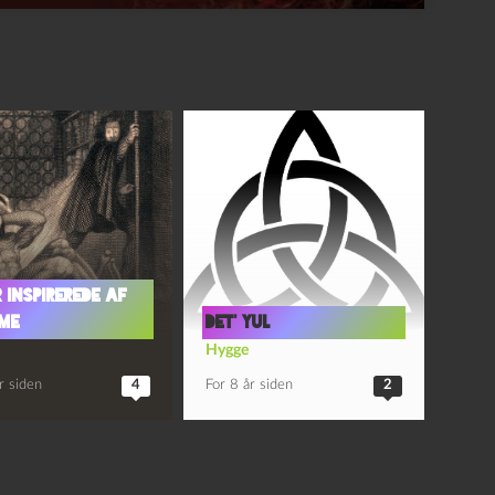
 inspirerede af
me
Det’ Yul
Hygge
r siden
4
For 8 år siden
2