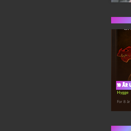
Flere 
10 år 
Hygge
For 8 år
1 kom