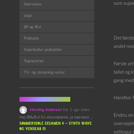
som superk
Interviews
Lego
Øl og Ævl
Det først
Podcasts
andet neo
Superkultur-podcasten
Tegneserier
Første ar
tallet og 
TV- og streaming-serier
gang med 
Herefter f
Fra kommentarsporet
Henning Andersen
For 1 uge siden
Endnu en 
Hej Øl&Ævl En eksemplarisk, ja nærmest yndefuld, afslutning på SOMMERSKOLEN.…
overvejel
Sommerskole Eksamen 4 – Synth Wave
og Venskab (1)
soliloqui 