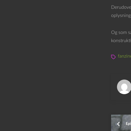
Derudover
oplysning
Og som sa
konstrukt
fanzin
Epi