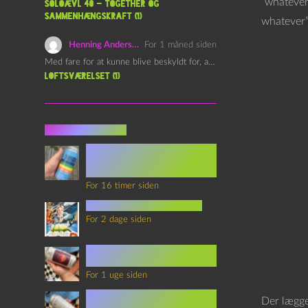
”whatever
Soloævl 40 – Together og
sammenhængskraft (1)
whatever”
Henning Andersen
For 1 måned siden
Med fare for at kunne blive beskyldt for, at være…
Loftsværelset (1)
Seneste indlæg
Episode 360 – VHS Fast
Forward og
Notérgranater
For 16 timer siden
youtubes lyksaligheder
For 2 dage siden
Sommerskole Eksamen 4 –
Synth Wave og Venskab
For 1 uge siden
Sommerskole Eksamen 3 –
Der lægge
Synth Wave og Solipsisme