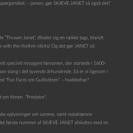
 til spørgsmålet: – jamen, gør SKÆVE JANET så også det?
”Thrawn Janet”, tillader sig en række tags, blandt
me with the rhythm-sticks! Og det gør JANET så:
helt specielt misogynt fænomen, der startede i 1600-
ban slang i det tyvende århundrede. Så er vi ligesom i
 med ”Fun Facts om Guillotinen” – hvabbehar?
gt om filmen ”Predator”.
iske oplysninger om samme, samt redaktørens
g det første nummer af SKÆVE JANET afsluttes med en