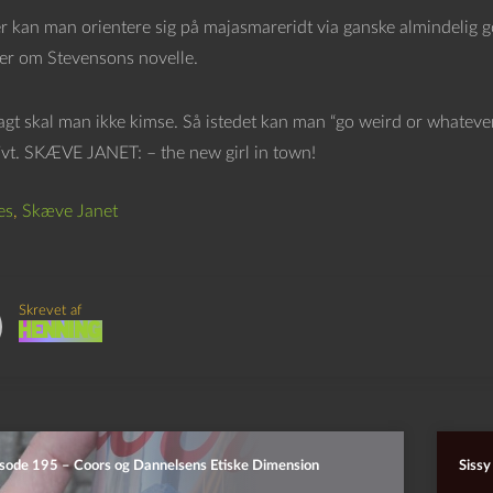
 kan man orientere sig på majasmareridt via ganske almindelig
er om Stevensons novelle.
gt skal man ikke kimse. Så istedet kan man “go weird or whatever”,
ivt. SKÆVE JANET: – the new girl in town!
es
,
Skæve Janet
Skrevet af
Henning
sode 195 – Coors og Dannelsens Etiske Dimension
Sissy