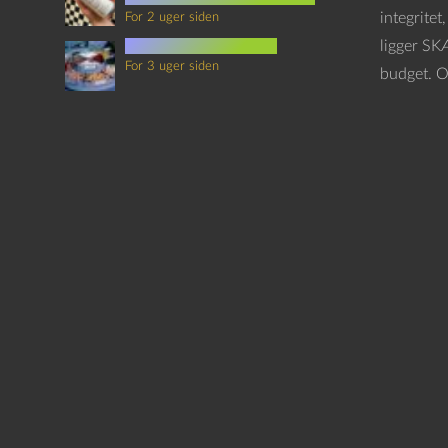
integrite
For 2 uger siden
mad i science fiction
ligger SK
For 3 uger siden
budget. Og