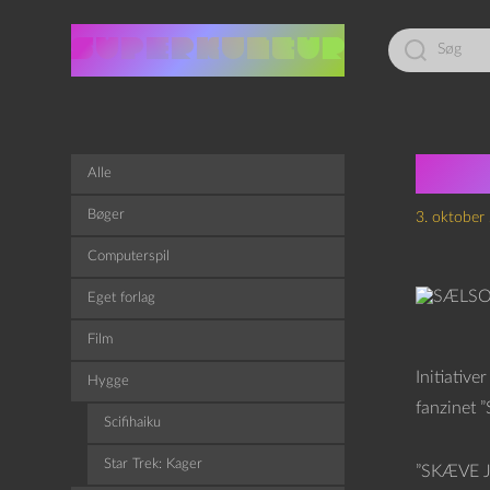
Led
efter:
SÆL
Alle
Bøger
3. oktober
Computerspil
Eget forlag
Film
Initiative
Hygge
fanzinet 
Scifihaiku
Star Trek: Kager
”SKÆVE JA