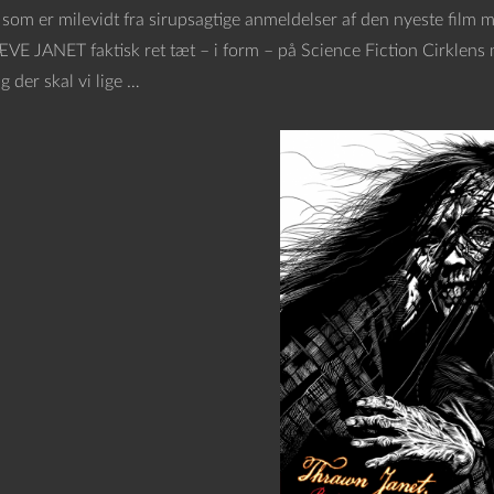
t, som er milevidt fra sirupsagtige anmeldelser af den nyeste film
ÆVE JANET faktisk ret tæt – i form – på Science Fiction Cirkl
 der skal vi lige …