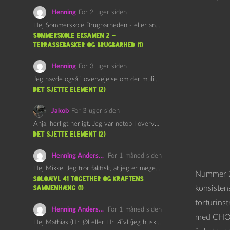
Henning
For 2 uger siden
Hej Sommerskole Brugbarheden - eller anvendeligheden - af "Øl&Ævl" er…
Sommerskole Eksamen 2 –
Terrassebasker og Brugbarhed (1)
Henning
For 3 uger siden
Jeg havde også i overvejelse om der muligvis kunne være…
det sjette element (2)
Jakob
For 3 uger siden
Ahja, herligt herligt. Jeg var netop I overvejelser om at…
det sjette element (2)
Henning Andersen
For 1 måned siden
Hej Mikkel Jeg tror faktisk, at jeg er meget enig…
Nummer 2 
Soloævl 41 Together og Kraftens
konsisten
Sammenhæng (1)
torturinst
Henning Andersen
For 1 måned siden
med CHOCK
Hej Mathias (Hr. Øl eller Hr. Ævl (jeg husker ikke…