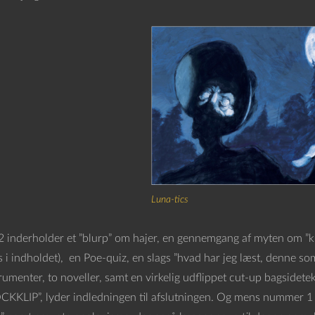
Luna-tics
inderholder et ”blurp” om hajer, en gennemgang af myten om ”kra
s i indholdet), en Poe-quiz, en slags ”hvad har jeg læst, denne s
rumenter, to noveller, samt en virkelig udflippet cut-up bagsidet
KLIP”, lyder indledningen til afslutningen. Og mens nummer 1 