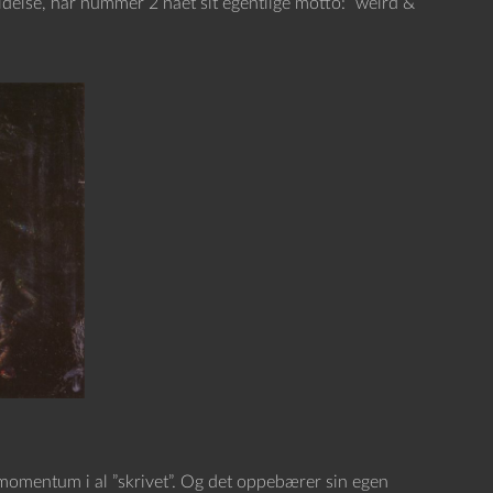
delse, har nummer 2 nået sit egentlige motto: ”weird &
 momentum i al ”skrivet”. Og det oppebærer sin egen