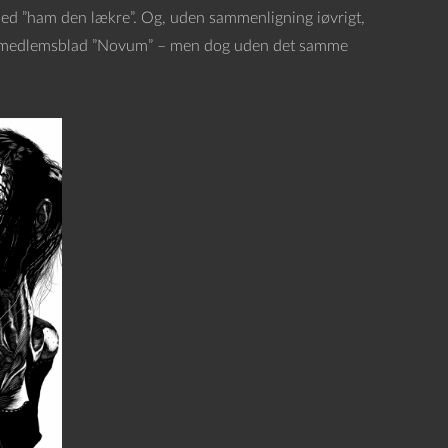
 med ”ham den lækre”. Og, uden sammenligning iøvrigt,
ens medlemsblad ”Novum” – men dog uden det samme