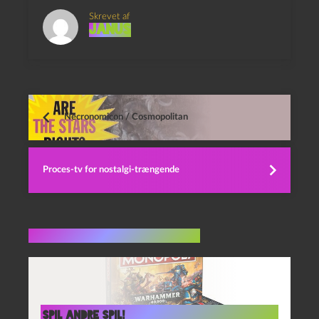
Skrevet af
Janus
Necronomicon / Cosmopolitan
Proces-tv for nostalgi-trængende
Flere indlæg i samme dur
Spil andre spil!