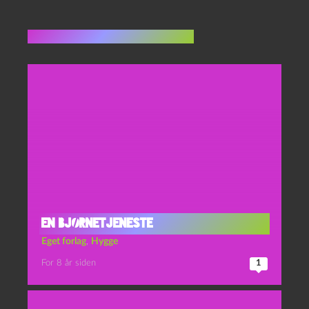
Flere indlæg i samme dur
EN BJØRNETJENESTE
Eget forlag
,
Hygge
For 8 år siden
1