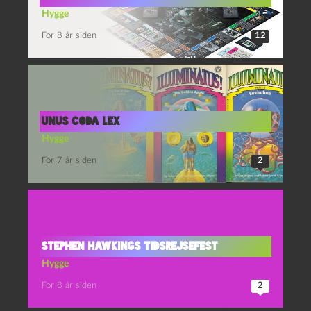
Hygge
For 8 år siden
12
Unus Coda Lex
Hygge
For 7 år siden
2
Stephen Hawkings tidsrejsefest
Hygge
For 8 år siden
2