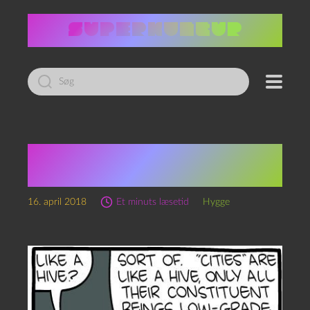
Led
efter:
Saturday Morning
Breakfast Cereal
16. april 2018
Et minuts læsetid
Hygge