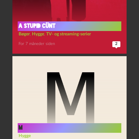
A stupid cünt
Bøger
,
Hygge
,
TV- og streaming-serier
For 7 måneder siden
2
M
Hygge