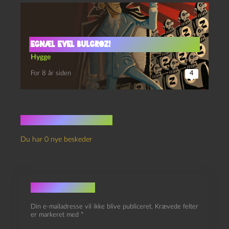
Egnæl evel Bulgroz!
Hygge
For 8 år siden
4
Ingen kommentarer
Du har 0 nye beskeder
Skriv et svar
Din e-mailadresse vil ikke blive publiceret.
Krævede felter
er markeret med
*