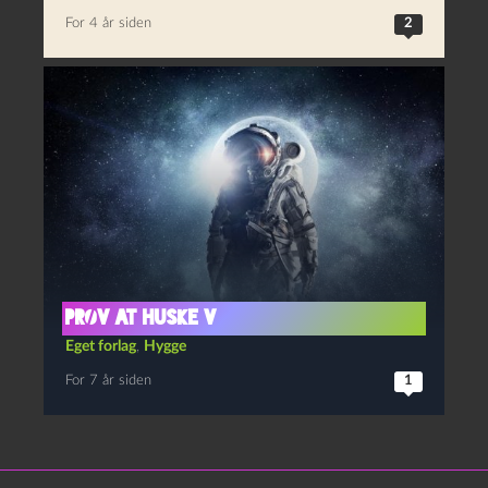
For 4 år siden
2
PRØV AT HUSKE V
Eget forlag
,
Hygge
For 7 år siden
1