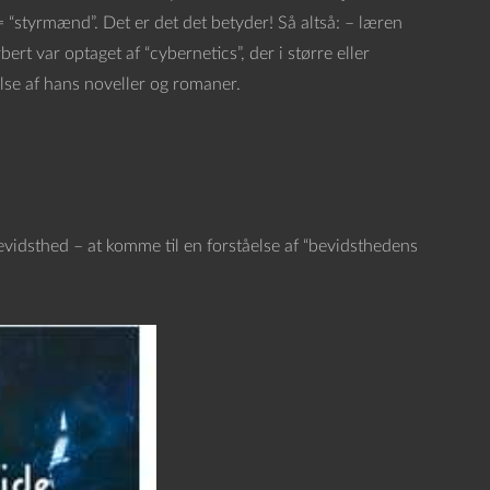
= “styrmænd”. Det er det det betyder! Så altså: – læren
rt var optaget af “cybernetics”, der i større eller
se af hans noveller og romaner.
bevidsthed – at komme til en forståelse af “bevidsthedens