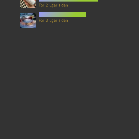
For 2 uger siden
mad i science fiction
For 3 uger siden