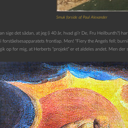
Smuk forside af Paul Alexander
 sige det sådan, at jeg (i 40 år, hvad gi’r De, Fru Heilbunth?) h
i forståelsesapparatets frontlap. Men! “Fiery the Angels fell; burn
gik op for mig, at Herberts “projekt” er et aldeles andet. Men der 