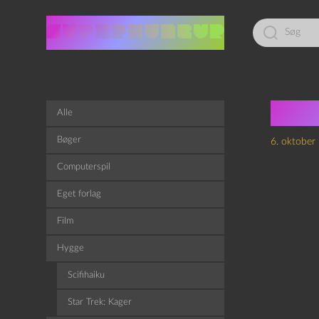
Led
efter:
Gud
Alle
Bøger
6. oktober
Computerspil
Eget forlag
Film
Hygge
Scifihaiku
Star Trek: Kager