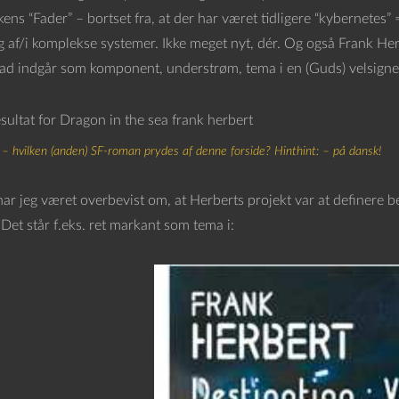
ens “Fader” – bortset fra, at der har været tidligere “kybernetes” 
 af/i komplekse systemer. Ikke meget nyt, dér. Og også Frank Herbe
ad indgår som komponent, understrøm, tema i en (Guds) velsignel
 – hvilken (anden) SF-roman prydes af denne forside? Hinthint: – på dansk!
 har jeg været overbevist om, at Herberts projekt var at definere 
Det står f.eks. ret markant som tema i: