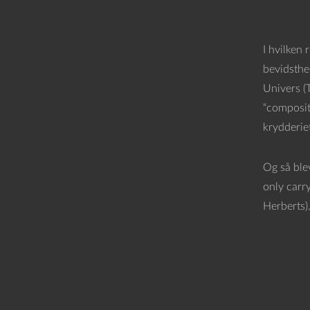
I hvilken
bevidsthe
Univers (
“composite
krydderiet
Og så blev
only carry
Herberts)