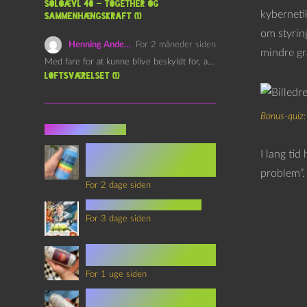
Soloævl 40 – Together og
kybernetik
sammenhængskraft (1)
om styring
Henning Andersen
For 2 måneder siden
mindre gr
Med fare for at kunne blive beskyldt for, at være…
Loftsværelset (1)
Bonus-quiz:
Seneste indlæg
Episode 360 – VHS Fast
I lang tid
Forward og
Notérgranater
problem”. 
For 2 dage siden
youtubes lyksaligheder
For 3 dage siden
Sommerskole Eksamen 4 –
Synth Wave og Venskab
For 1 uge siden
Sommerskole Eksamen 3 –
Synth Wave og Solipsisme