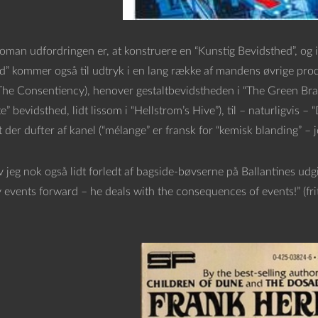
 roman udfordringen er, at konstruere en “Kunstig Bevidsthed”, og
d” kommer også til udtryk i en lang række af mandens øvrige pro
The Consentiency), henover gestaltbevidstheden i “The Green Brain
” bevidsthed, lidt lissom i “Hellstrom’s Hive”), til – naturligvis
 der dufter af kanel (“mélange” er fransk for “kemisk blanding” – j
 jeg nok også lidt forledt af bagside-bøvserne på Ballantines udg
 events forward – he deals with the consequences of events!” (fri
.