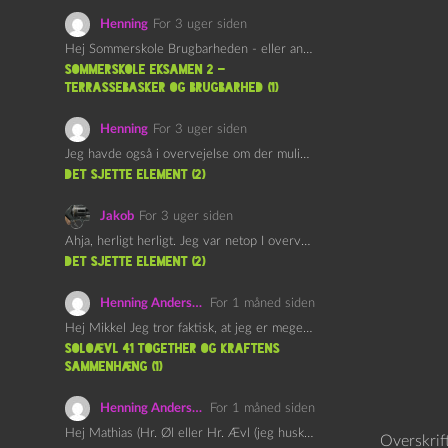
Henning
For 3 uger siden
Hej Sommerskole Brugbarheden - eller anvendeligheden - af "Øl&Ævl" er…
Sommerskole Eksamen 2 –
Terrassebasker og Brugbarhed (1)
Henning
For 3 uger siden
Jeg havde også i overvejelse om der muligvis kunne være…
det sjette element (2)
Jakob
For 3 uger siden
Ahja, herligt herligt. Jeg var netop I overvejelser om at…
det sjette element (2)
Henning Andersen
For 1 måned siden
Hej Mikkel Jeg tror faktisk, at jeg er meget enig…
Soloævl 41 Together og Kraftens
Sammenhæng (1)
Henning Andersen
For 1 måned siden
Hej Mathias (Hr. Øl eller Hr. Ævl (jeg husker ikke…
Overskrif