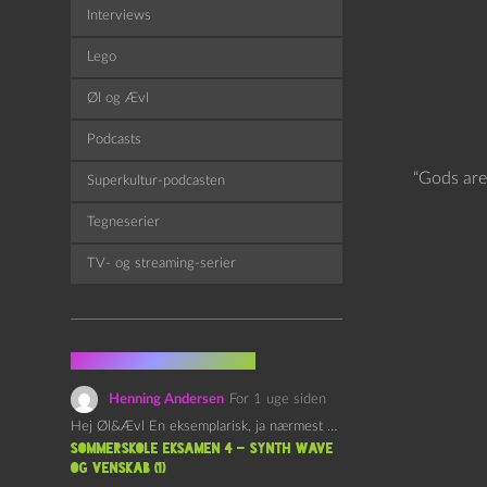
Interviews
Lego
Øl og Ævl
Podcasts
“Gods are
Superkultur-podcasten
Tegneserier
TV- og streaming-serier
Fra kommentarsporet
Henning Andersen
For 1 uge siden
Hej Øl&Ævl En eksemplarisk, ja nærmest yndefuld, afslutning på SOMMERSKOLEN.…
Sommerskole Eksamen 4 – Synth Wave
og Venskab (1)