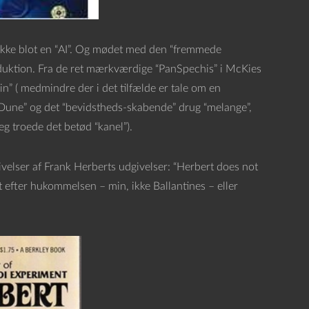
 ikke blot en “AI”. Og mødet med den “fremmede
duktion. Fra de ret mærkværdige “PanSpechis” i McKies
” ( medmindre der i det tilfælde er tale om en
 – “Dune” og det “bevidstheds-skabende” drug “melange”,
eg troede det betød “kanel”).
ivelser af Frank Herberts udgivelser: “Herbert does not
t efter hukommelsen – min, ikke Ballantines – eller