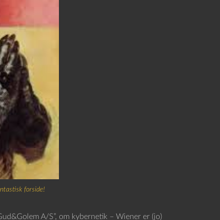
tastisk forside!
“Gud&Golem A/S”, om kybernetik – Wiener er (jo)