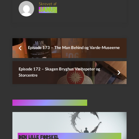
Skrevet af
Janus
Episode 173 – The Man Behind og Varde-Museerne
Episode 172 – Skagen Bryghus Væltepeter og
Storcentre
Flere indlæg i samme dur
Den lille forskel