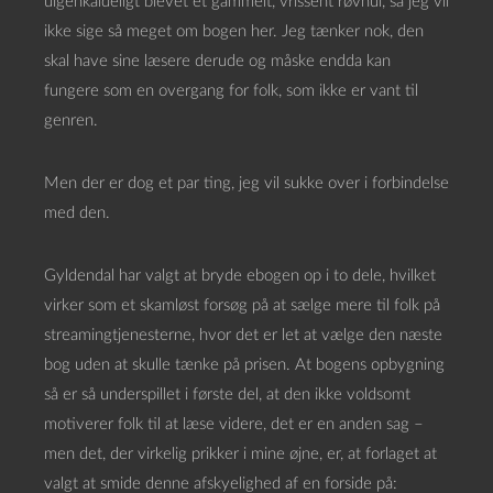
uigenkaldeligt blevet et gammelt, vrissent røvhul, så jeg vil
ikke sige så meget om bogen her. Jeg tænker nok, den
skal have sine læsere derude og måske endda kan
fungere som en overgang for folk, som ikke er vant til
genren.
Men der er dog et par ting, jeg vil sukke over i forbindelse
med den.
Gyldendal har valgt at bryde ebogen op i to dele, hvilket
virker som et skamløst forsøg på at sælge mere til folk på
streamingtjenesterne, hvor det er let at vælge den næste
bog uden at skulle tænke på prisen. At bogens opbygning
så er så underspillet i første del, at den ikke voldsomt
motiverer folk til at læse videre, det er en anden sag –
men det, der virkelig prikker i mine øjne, er, at forlaget at
valgt at smide denne afskyelighed af en forside på: