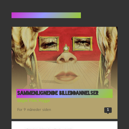
Flere indlæg i samme dur
sammenlignende billeddannelser
Bøger
,
Film
,
Hygge
For 9 måneder siden
1