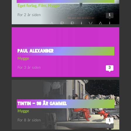
Eget forlag
,
Film
,
Hygge
For 2 år siden
1
Paul Alexander
Hygge
For 3 år siden
3
Tintin – 90 år gammel
Hygge
For 8 år siden
1