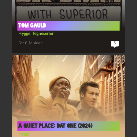
Tom Gauld
Hygge
,
Tegneserier
For 8 år siden
5
A Quiet Place: Day One (2024)
Hygge