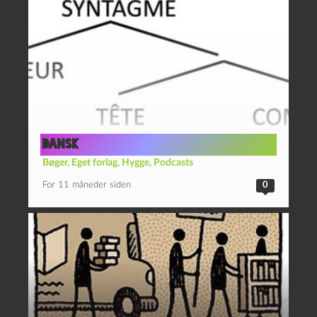
Dansk
Bøger
,
Eget forlag
,
Hygge
,
Podcasts
For 11 måneder siden
0